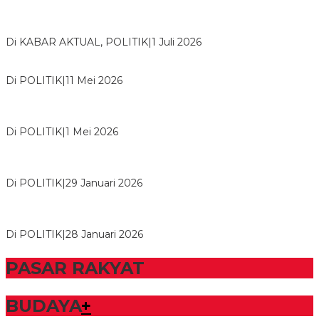
Bawaslu Tegaskan Sikap Siap Bersinergi Dengan PWI Tulang
Bawang
Di KABAR AKTUAL, POLITIK
|
1 Juli 2026
Usai Musda, DPD Golkar Tulang Bawang Gelar Rapat Perdana
Di POLITIK
|
11 Mei 2026
M. Aris Pratama Hanan Resmi ‘Nakhodai’ DPD II Partai Golkar
Tulangb…
Di POLITIK
|
1 Mei 2026
Herman HN Lantik Budi Yohanda sebagai Ketua DPD Partai
NasDem Mesuji Periode 202…
Di POLITIK
|
29 Januari 2026
Bupati Tubaba Hadiri Pelantikan Pengurus DPD dan DPC
Partai NasDem Kabupaten Tul…
Di POLITIK
|
28 Januari 2026
PASAR RAKYAT
BUDAYA
+