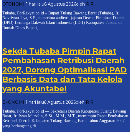
OTONOMI
|
1 hari lalu
6 Agustus 2026
oleh
R R
Tubaba, ForRakyat.co.id – Bupati Tulang Bawang Barat (Tubaba), Ir.
Novriwan Jaya, S.P., menerima audiensi jajaran Dewan Pimpinan Daerah
(DPD) Lembaga Dakwah Islam Indonesia (LDII) Kabupaten Tubaba di
Rumah Dinas Bupati,
Sekda Tubaba Pimpin Rapat
Pembahasan Retribusi Daerah
2027, Dorong Optimalisasi PAD
Berbasis Data dan Tata Kelola
yang Akuntabel
EKONOMI
|
1 hari lalu
6 Agustus 2026
oleh
R R
Tubaba, ForRakyat.co.id — Sekretaris Daerah Kabupaten Tulang Bawang
Barat, Ir. Iwan Mursalin, S.Si., M.M., M.T., memimpin Rapat Pembahasan
Retribusi Daerah Kabupaten Tulang Bawang Barat Tahun Anggaran 2027
yang berlangsung di