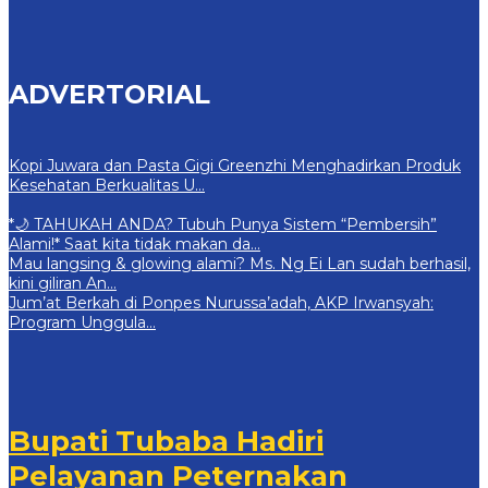
ADVERTORIAL
Kopi Juwara dan Pasta Gigi Greenzhi Menghadirkan Produk
Kesehatan Berkualitas U…
*🌙 TAHUKAH ANDA? Tubuh Punya Sistem “Pembersih”
Alami!* Saat kita tidak makan da…
Mau langsing & glowing alami? Ms. Ng Ei Lan sudah berhasil,
kini giliran An…
Jum’at Berkah di Ponpes Nurussa’adah, AKP Irwansyah:
Program Unggula…
Bupati Tubaba Hadiri
Pelayanan Peternakan