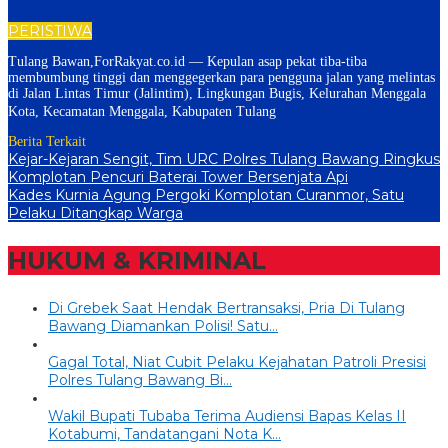
PERISTIWA
Tulang Bawan,ForRakyat.co.id — Kepulan asap pekat tiba-tiba
membumbung tinggi dan menggegerkan para pengguna jalan yang melintas
di Jalan Lintas Timur (Jalintim), Lingkungan Bugis, Kelurahan Menggala
Kota, Kecamatan Menggala, Kabupaten Tulang
Berita Terkait
Kejar-Kejaran Sengit, Tim URC Polres Tulang Bawang Ringkus
Komplotan Pencuri Baterai Tower Bersenjata Api
Kades Kurnia Agung Pergoki Komplotan Curanmor, Satu
Pelaku Ditangkap Warga
HUKUM & KRIMINAL
Di Grebek Saat Hendak Bertransaksi, Pria Di Tulang
Bawang Diamankan Polisi! Satu…
Gagal Total, Niat Cubit Pelaku Kejahatan Patroli Presisi
Polres Tulang Bawang Bi…
Wakil Bupati Tubaba Terima Audiensi Bapas Kelas II
Kotabumi, Tandatangani Nota K…