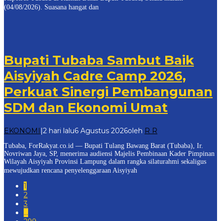
(04/08/2026). Suasana hangat dan
Bupati Tubaba Sambut Baik
Aisyiyah Cadre Camp 2026,
Perkuat Sinergi Pembangunan
SDM dan Ekonomi Umat
EKONOMI
|
2 hari lalu
6 Agustus 2026
oleh
R R
Tubaba, ForRakyat.co.id — Bupati Tulang Bawang Barat (Tubaba), Ir.
Novriwan Jaya, SP, menerima audiensi Majelis Pembinaan Kader Pimpinan
Wilayah Aisyiyah Provinsi Lampung dalam rangka silaturahmi sekaligus
mewujudkan rencana penyelenggaraan Aisyiyah
1
2
3
…