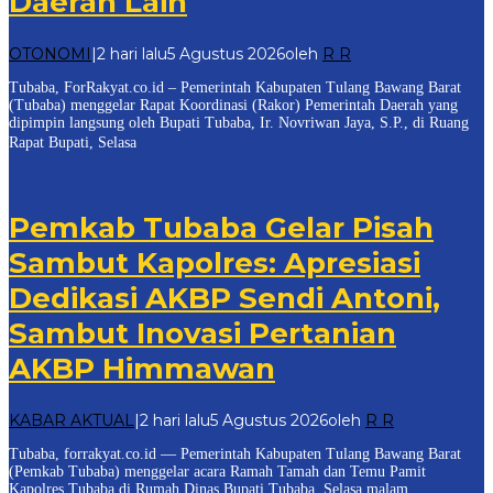
Daerah Lain
OTONOMI
|
2 hari lalu
5 Agustus 2026
oleh
R R
Tubaba, ForRakyat.co.id – Pemerintah Kabupaten Tulang Bawang Barat
(Tubaba) menggelar Rapat Koordinasi (Rakor) Pemerintah Daerah yang
dipimpin langsung oleh Bupati Tubaba, Ir. Novriwan Jaya, S.P., di Ruang
Rapat Bupati, Selasa
Pemkab Tubaba Gelar Pisah
Sambut Kapolres: Apresiasi
Dedikasi AKBP Sendi Antoni,
Sambut Inovasi Pertanian
AKBP Himmawan
KABAR AKTUAL
|
2 hari lalu
5 Agustus 2026
oleh
R R
Tubaba, forrakyat.co.id — Pemerintah Kabupaten Tulang Bawang Barat
(Pemkab Tubaba) menggelar acara Ramah Tamah dan Temu Pamit
Kapolres Tubaba di Rumah Dinas Bupati Tubaba, Selasa malam