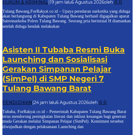
HUKUM & KRIMINAL
|
19 jam lalu
6 Agustus 2026
oleh
R R
Tulang Bawang,ForRakyat.co.id – Upaya peredaran narkotika yang diduga
akan berlangsung di Kabupaten Tulang Bawang berhasil digagalkan aparat
Satresnarkoba Polres Tulang Bawang. Seorang pria berinisial H diamankan
setelah diduga hendak melakukan
Asisten II Tubaba Resmi Buka
Launching dan Sosialisasi
Gerakan Simpanan Pelajar
(SimPel) di SMP Negeri 7
Tulang Bawang Barat
PENDIDIKAN
|
24 jam lalu
6 Agustus 2026
oleh
R R
Tubaba, ForRakyat.co.id – Pemerintah Kabupaten Tulang Bawang Barat
terus mendorong peningkatan literasi dan inklusi keuangan bagi generasi
muda Gerakan melalui Simpanan Pelajar (SimPel). Komitmen tersebut
diwujudkan dengan pelaksanaan Launching dan