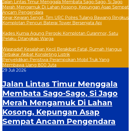
Jalan Lintas Timur Menggala Membata Sago-Sago, Si Jago
Merah Mengamuk Di Lahan Kosong, Kepungan Asap Sempat
Ancam Pengendara
Kejar-Kejaran Sengit, Tim URC Polres Tulang Bawang Ringkus
Komplotan Pencuri Baterai Tower Bersenjata Api
Kades Kurnia Agung Pergoki Komplotan Curanmor, Satu
Pelaku Ditangkap Warga
Waspada!! Kesalahan Kecil Berakibat Fatal, Rumah Hangus
Terbakar Akibat Konsleting Listrik
Penyelidikan Peristiwa Perampokan Mobil Truk Yang
Membawa Uang 800 Juta
29 Juli 2026
Jalan Lintas Timur Menggala
Membata Sago-Sago, Si Jago
Merah Mengamuk Di Lahan
Kosong, Kepungan Asap
Sempat Ancam Pengendara