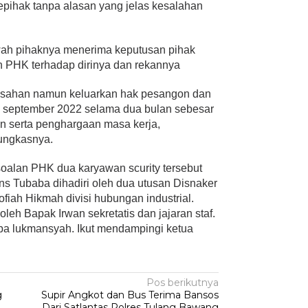
epihak tanpa alasan yang jelas kesalahan
ah pihaknya menerima keputusan pihak
 PHK terhadap dirinya dan rekannya
rusahan namun keluarkan hak pesangon dan
an september 2022 selama dua bulan sebesar
n serta penghargaan masa kerja,
pungkasnya.
oalan PHK dua karyawan scurity tersebut
ans Tubaba dihadiri oleh dua utusan Disnaker
fiah Hikmah divisi hubungan industrial.
oleh Bapak Irwan sekretatis dan jajaran staf.
ba lukmansyah. Ikut mendampingi ketua
Pos berikutnya
g
Supir Angkot dan Bus Terima Bansos
Dari Satlantas Polres Tulang Bawang