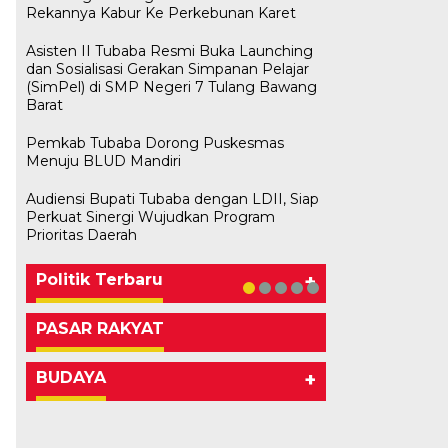
Rekannya Kabur Ke Perkebunan Karet
Asisten II Tubaba Resmi Buka Launching
dan Sosialisasi Gerakan Simpanan Pelajar
(SimPel) di SMP Negeri 7 Tulang Bawang
Barat
Pemkab Tubaba Dorong Puskesmas
Menuju BLUD Mandiri
Audiensi Bupati Tubaba dengan LDII, Siap
Bawaslu Tegaskan Sikap Siap
M. Aris Pratama Hanan Resmi
Herman HN Lantik Budi Yohanda
Bupati Tubaba Hadiri Pelantikan
Perkuat Sinergi Wujudkan Program
Bersinergi Dengan PWI Tulang
Usai Musda, DPD Golkar Tulang
‘Nakhodai’ DPD II Partai Golkar
sebagai Ketua DPD Partai
Pengurus DPD dan DPC Partai
Prioritas Daerah
Bawang
Bawang Gelar Rapat Perdana
Tulangb…
NasDem Mesuji Periode 202…
NasDem Kabupaten Tul…
Di KABAR AKTUAL, POLITIK
Di POLITIK
Di POLITIK
Di POLITIK
Di POLITIK
|
|
|
|
11 Mei 2026
1 Mei 2026
29 Januari 2026
28 Januari 2026
|
1 Juli 2026
Politik Terbaru
+
PASAR RAKYAT
BUDAYA
+