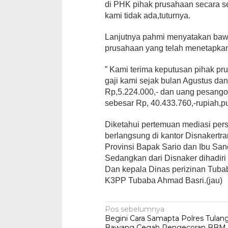
di PHK pihak prusahaan secara s
kami tidak ada,tuturnya.
Lanjutnya pahmi menyatakan baw
prusahaan yang telah menetapkan
” Kami terima keputusan pihak p
gaji kami sejak bulan Agustus d
Rp,5.224.000,- dan uang pesango
sebesar Rp, 40.433.760,-rupiah,
Diketahui pertemuan mediasi pers
berlangsung di kantor Disnakertr
Provinsi Bapak Sario dan Ibu Sano
Sedangkan dari Disnaker dihadiri 
Dan kepala Dinas perizinan Tuba
K3PP Tubaba Ahmad Basri.(jau)
Navigasi
Pos sebelumnya
Begini Cara Samapta Polres Tulan
pos
Bawang Cegah Pengecoran BBM