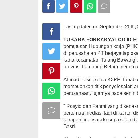
PHK
perusahaan
PT
BTI
Last updated on September 26th, 
TUBABA,FORRAKYAT.CO.ID-
P
pemutusan Hubungan kerja (PHK) 
di perusaha’an PT berjaya tapioka
karta kecamatan Tulang Bawang 
provinsi Lampung Belum menemuka
Ahmad Basri ,ketua K3PP Tubaba
membuahkan titik penyelesaian an
perusahaan,” ujarnya pada senin 
” Rosyid dan Fahmi yang dikenak
pertemua mediasi tadi di kantor 
tahapan finalisasi kesepakatan d
Basri.