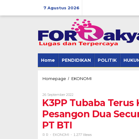
Skip
to
7 Agustus 2026
content
Home
PENDIDIKAN
POLITIK
HUKUM
K3PP
Homepage
EKONOMI
/
Tubaba
Terus
Oleh
26 September 2022
Kawal
R
K3PP Tubaba Terus 
Masalah
R
Uang
Pesangon Dua Secur
Pesangon
Dua
PT BTI
Security
yang
Di
R R
EKONOMI
-
-
1.277 Views