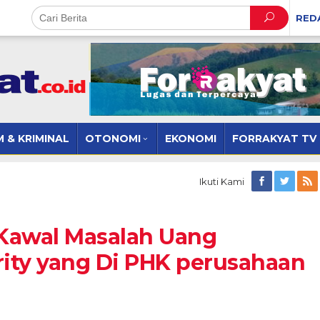
RED
 & KRIMINAL
OTONOMI
EKONOMI
FORRAKYAT TV
Ikuti Kami
Kawal Masalah Uang
ity yang Di PHK perusahaan