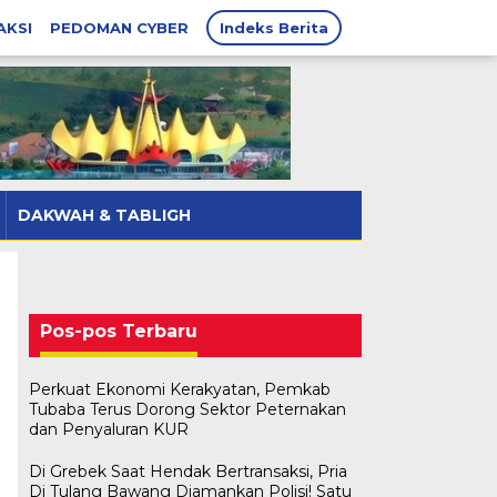
AKSI
PEDOMAN CYBER
Indeks Berita
DAKWAH & TABLIGH
Pos-pos Terbaru
Perkuat Ekonomi Kerakyatan, Pemkab
Tubaba Terus Dorong Sektor Peternakan
dan Penyaluran KUR
Di Grebek Saat Hendak Bertransaksi, Pria
Di Tulang Bawang Diamankan Polisi! Satu