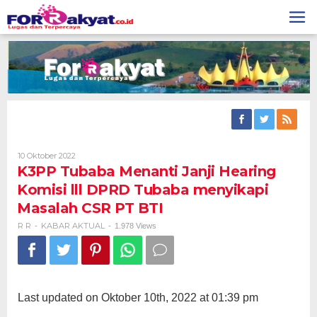
Skip
to
content
Oleh
10 Oktober 2022
R
K3PP Tubaba Menanti Janji Hearing
R
Komisi lll DPRD Tubaba menyikapi
Masalah CSR PT BTI
R R
KABAR AKTUAL
-
-
1.978 Views
Last updated on Oktober 10th, 2022 at 01:39 pm