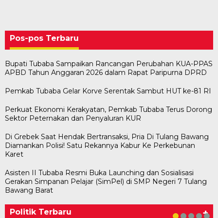
Pos-pos Terbaru
Bupati Tubaba Sampaikan Rancangan Perubahan KUA-PPAS
APBD Tahun Anggaran 2026 dalam Rapat Paripurna DPRD
Pemkab Tubaba Gelar Korve Serentak Sambut HUT ke-81 RI
Perkuat Ekonomi Kerakyatan, Pemkab Tubaba Terus Dorong
Sektor Peternakan dan Penyaluran KUR
Di Grebek Saat Hendak Bertransaksi, Pria Di Tulang Bawang
Diamankan Polisi! Satu Rekannya Kabur Ke Perkebunan
Karet
Asisten II Tubaba Resmi Buka Launching dan Sosialisasi
Gerakan Simpanan Pelajar (SimPel) di SMP Negeri 7 Tulang
Bawaslu Tegaskan Sikap Siap Bersinergi
Usai Musda, DPD Golkar Tulang Bawang Gelar
M. Aris Pratama Hanan Resmi ‘Nakhodai’ DPD II
Herman HN Lantik Budi Yohanda sebagai
Bupati Tubaba Hadiri Pelantikan Pengurus DPD
Bawang Barat
Dengan PWI Tulang Bawang
Rapat Perdana
Partai Golkar Tulangb…
Ketua DPD Partai NasDem Mesuji Periode 202…
dan DPC Partai NasDem Kabupaten Tul…
Di KABAR AKTUAL, POLITIK
Di POLITIK
Di POLITIK
Di POLITIK
Di POLITIK
|
|
|
|
11 Mei 2026
1 Mei 2026
29 Januari 2026
28 Januari 2026
|
1 Juli 2026
Politik Terbaru
+