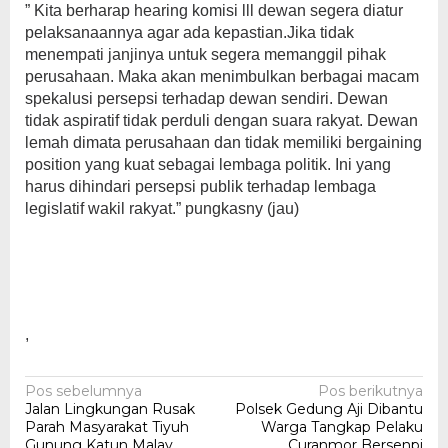
” Kita berharap hearing komisi lll dewan segera diatur
pelaksanaannya agar ada kepastian.Jika tidak
menempati janjinya untuk segera memanggil pihak
perusahaan. Maka akan menimbulkan berbagai macam
spekalusi persepsi terhadap dewan sendiri. Dewan
tidak aspiratif tidak perduli dengan suara rakyat. Dewan
lemah dimata perusahaan dan tidak memiliki bergaining
position yang kuat sebagai lembaga politik. Ini yang
harus dihindari persepsi publik terhadap lembaga
legislatif wakil rakyat.” pungkasny (jau)
,
Navigasi
Pos sebelumnya
Pos berikutnya
Jalan Lingkungan Rusak
Polsek Gedung Aji Dibantu
pos
Parah Masyarakat Tiyuh
Warga Tangkap Pelaku
Gunung Katun Malay
Curanmor Bersenpi