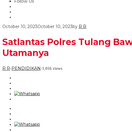
Follow Us
October 10, 2023
October 10, 2023
by
R R
Satlantas Polres Tulang Baw
Utamanya
R R
PENDIDIKAN
-
-
1,016 views