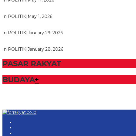
In POLITIK
|
May 11, 2026
M. Aris Pratama Hanan Resmi ‘Nakhodai’ DPD II Partai Golkar
In POLITIK
|
May 1, 2026
Herman HN Lantik Budi Yohanda sebagai Ketua DPD Partai N
In POLITIK
|
January 29, 2026
Bupati Tubaba Hadiri Pelantikan Pengurus DPD dan DPC Par
In POLITIK
|
January 28, 2026
PASAR RAKYAT
BUDAYA
+