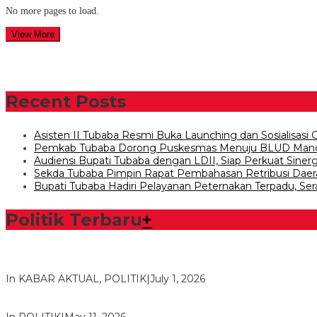
No more pages to load.
View More
Recent Posts
Asisten II Tubaba Resmi Buka Launching dan Sosialisasi
Pemkab Tubaba Dorong Puskesmas Menuju BLUD Mand
Audiensi Bupati Tubaba dengan LDII, Siap Perkuat Siner
Sekda Tubaba Pimpin Rapat Pembahasan Retribusi Daerah
Bupati Tubaba Hadiri Pelayanan Peternakan Terpadu, Ser
Politik Terbaru
+
Bawaslu Tegaskan Sikap Siap Bersinergi Dengan PWI Tulang
In KABAR AKTUAL, POLITIK
|
July 1, 2026
Usai Musda, DPD Golkar Tulang Bawang Gelar Rapat Perdana