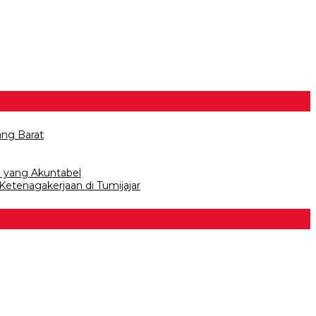
ang Barat
a yang Akuntabel
etenagakerjaan di Tumijajar