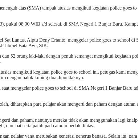
menengah atas (SMA) tampak atusias mengikuti kegiatan police goes to 
2023), pukul 08.00 WIB s/d selesai, di SMA Negeri 1 Banjar Baru, Ka
l Sat Lantas, Aiptu Deny Ertanto, menggelar police goes to school di 
 Jibrael Bata Awi, SIK.
n dan 52 orang laki-laki dengan penuh semangat mengikuti kegiatan pol
.
ntusias mengikuti kegiatan police goes to school ini, petugas kami me
wira dengan balok kuning dua dipundaknya.
saat menggelar police goes to school di SMA Negeri 1 Banjar Baru ada
, diharapkan para pelajar akan mengerti dan paham dengan aturan serta 
gerti dan paham, nantinya mereka tidak akan menggunakan lagi knalpo
dan taat serta patuh pada aturan berlalu lintas.
langan pelajar yang merupakan generasi penerus bangsa. Selain itu, pa