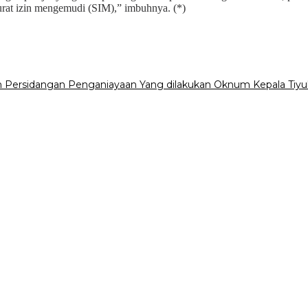
rat izin mengemudi (SIM),” imbuhnya. (*)
n Persidangan Penganiayaan Yang dilakukan Oknum Kepala Tiyu