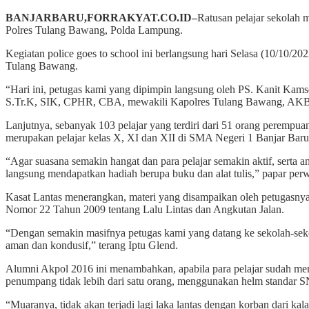
BANJARBARU,FORRAKYAT.CO.ID–
Ratusan pelajar sekolah 
Polres Tulang Bawang, Polda Lampung.
Kegiatan police goes to school ini berlangsung hari Selasa (10/10/
Tulang Bawang.
“Hari ini, petugas kami yang dipimpin langsung oleh PS. Kanit Kamse
S.Tr.K, SIK, CPHR, CBA, mewakili Kapolres Tulang Bawang, AKBP
Lanjutnya, sebanyak 103 pelajar yang terdiri dari 51 orang perempua
merupakan pelajar kelas X, XI dan XII di SMA Negeri 1 Banjar Baru
“Agar suasana semakin hangat dan para pelajar semakin aktif, serta a
langsung mendapatkan hadiah berupa buku dan alat tulis,” papar per
Kasat Lantas menerangkan, materi yang disampaikan oleh petugasnya 
Nomor 22 Tahun 2009 tentang Lalu Lintas dan Angkutan Jalan.
“Dengan semakin masifnya petugas kami yang datang ke sekolah-sekolah
aman dan kondusif,” terang Iptu Glend.
Alumni Akpol 2016 ini menambahkan, apabila para pelajar sudah men
penumpang tidak lebih dari satu orang, menggunakan helm standar SNI, 
“Muaranya, tidak akan terjadi lagi laka lantas dengan korban dari ka