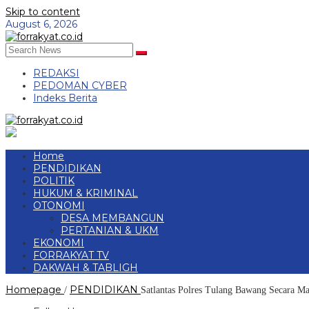
Skip to content
August 6, 2026
REDAKSI
PEDOMAN CYBER
Indeks Berita
Home
PENDIDIKAN
POLITIK
HUKUM & KRIMINAL
OTONOMI
DESA MEMBANGUN
PERTANIAN & UKM
EKONOMI
FORRAKYAT TV
DAKWAH & TABLIGH
Homepage
PENDIDIKAN
/
Satlantas Polres Tulang Bawang Secara Ma