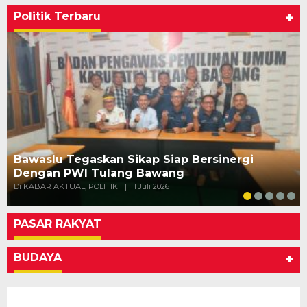
Politik Terbaru
+
Bawaslu Tegaskan Sikap Siap Bersinergi
Dengan PWI Tulang Bawang
Di KABAR AKTUAL, POLITIK
|
1 Juli 2026
PASAR RAKYAT
BUDAYA
+