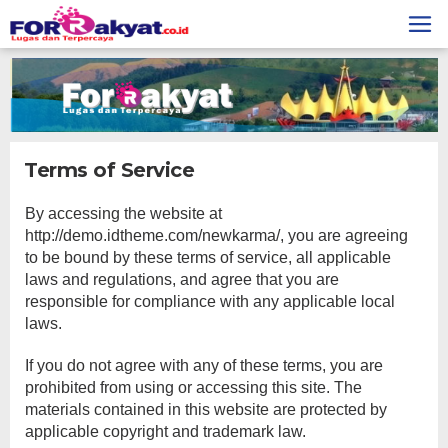
Skip
to
content
Terms of Service
|
19
By accessing the website at
Februari
http://demo.idtheme.com/newkarma/, you are agreeing
2018
Oleh
to be bound by these terms of service, all applicable
Wadmin
laws and regulations, and agree that you are
responsible for compliance with any applicable local
laws.
If you do not agree with any of these terms, you are
prohibited from using or accessing this site. The
materials contained in this website are protected by
applicable copyright and trademark law.