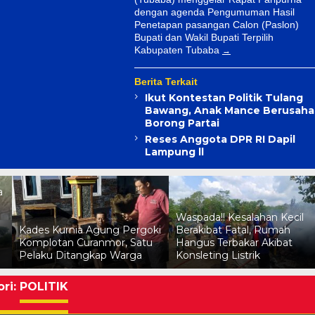
dengan agenda Pengumuman Hasil
Penetapan pasangan Calon (Paslon)
Bupati dan Wakil Bupati Terpilih
Kabupaten Tubaba
Berita Terkait
Ikut Kontestan Politik Tulang
Bawang, Anak Mance Berusaha
Borong Partai
Penyelidikan Peristiwa
Perampokan Mobil Truk
Reses Anggota DPR RI Dapil
i
Yang Membawa Uang 800
Lampung ll
i
Juta
Waspada!! Kesalahan Kecil
i
Berakibat Fatal, Rumah
ri:
POLITIK
Hangus Terbakar Akibat
Konsleting Listrik
lu Tegaskan Sikap Siap
nergi Dengan PWI