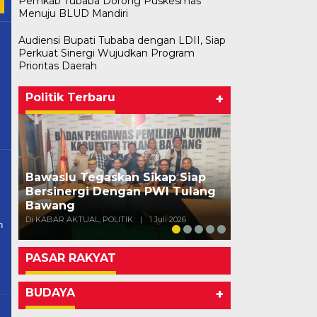
Pemkab Tubaba Dorong Puskesmas
Menuju BLUD Mandiri
Audiensi Bupati Tubaba dengan LDII, Siap
Perkuat Sinergi Wujudkan Program
Prioritas Daerah
Politik Terbaru
+
Bawaslu Tegaskan Sikap Siap
n
Bersinergi Dengan PWI Tulang
Usai Musda,
Bawang
Bawang Gela
Di KABAR AKTUAL, POLITIK
|
1 Juli 2026
Di POLITIK
|
11 Mei
PASAR RAKYAT
BUDAYA
+