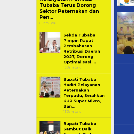
6 Jam Lalu
Sekda Tubaba
Pimpin Rapat
Pembahasan
Retribusi Daerah
2027, Dorong
Optimalisasi …
13 Jam Lalu
Bupati Tubaba
Hadiri Pelayanan
Peternakan
Terpadu, Serahkan
KUR Super Mikro,
Ban…
13 Jam Lalu
Bupati Tubaba
Sambut Baik
Aisyiyah Cadre
Camp 2026,
Perkuat Sinergi
Pembangunan …