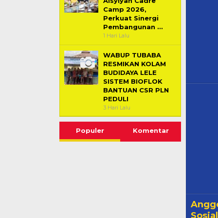
1 Hari Lalu
WABUP TUBABA
RESMIKAN KOLAM
BUDIDAYA LELE
SISTEM BIOFLOK
BANTUAN CSR PLN
PEDULI
3 Hari Lalu
Populer
Komentar
Anggo
Sosia
Kelur
POLITIK
|
Tubaba, 