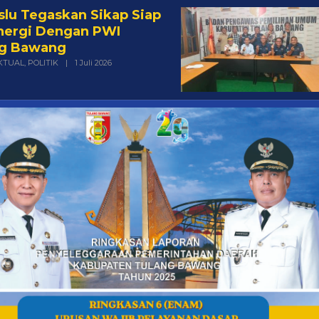
ng Bawang
Oleh
KTUAL
,
POLITIK
|
1 Juli 2026
R
R