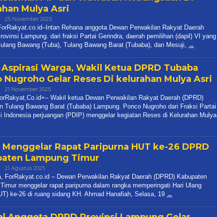
R
ovinsi Lampung. dari fraksi Partai Gerindra, daerah pemilihan (dapil) VI yang
Tulang Bawang (Tuba), Tulang Bawang Barat (Tubaba), dan Mesuji,
 Aspirasi Warga, Wakil Ketua DPRD Tubaba
 Nugroho Gelar Reses Di kelurahan Mulya Asri
Oleh
21 November 2025
R
orRakyat,Co.id+– Wakil ketua Dewan Perwakilan Rakyat Daerah (DPRD)
R
n Tulang Bawang Barat (Tubaba) Lampung. Ponco Nugroho dari Fraksi Partai
 Indonesia perjuangan (PDIP) menggelar kegiatan Reses di Kelurahan Mulya
Menggelar Rapat Paripurna HUT ke-26 DPRD
paten Lampung Timur
Oleh
21 Agustus 2025
R
, ForRakyat.co.id – Dewan Perwakilan Rakyat Daerah (DPRD) Kabupaten
R
imur menggelar rapat paripurna dalam rangka memperingati Hari Ulang
UT) ke-26 di ruang sidang KH. Ahmad Hanafiah, Selasa, 19
al Anggota DPRD Provinsi Lampung Gelar
 Tahap 2 Ditiyuh Way Sido
Oleh
24 Juli 2025
R
orRakyat.co.id—Anggota Dewan Perwakilan Rakyat Daerah (DPRD) Provinsi