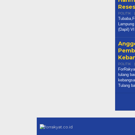
Lampung 
(Dapil) V
Anggo
Pembi
Keba
POLITIK
|
ForRakyat
tulang ba
kebangsa
Tulang b
© 2020. forrakyat.co.id
REDAKSI
PEDOMAN 