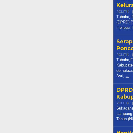
(DPRD) Pr
meliputi 
Serap
Ponco
POLITIK
|
Tubaba,F
Kabupate
demokrasi
Asri,
DPRD 
Kabu
POLITIK
|
Sukadana
Lampung T
Tahun (H
Hanif
Reses
POLITIK
|
Tubaba,F