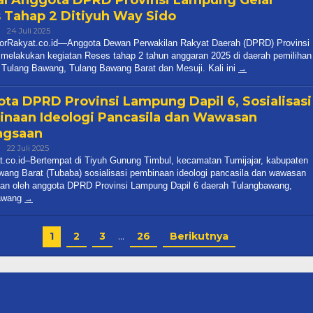
R
melakukan kegiatan Reses tahap 2 tahun anggaran 2025 di daerah pemilihan
I Tulang Bawang, Tulang Bawang Barat dan Mesuji. Kali ini
ta DPRD Provinsi Lampung Dapil 6, Sosialisasi
naan Ideologi Pancasila dan Wawasan
ngsaan
Oleh
22 Juli 2025
R
.co.id–Bertempat di Tiyuh Gunung Timbul, kecamatan Tumijajar, kabupaten
R
wang Barat (Tubaba) sosialisasi pembinaan ideologi pancasila dan wawasan
an oleh anggota DPRD Provinsi Lampung Dapil 6 daerah Tulangbawang,
awang
1
2
3
…
26
Berikutnya
CYBER
Indeks Berita