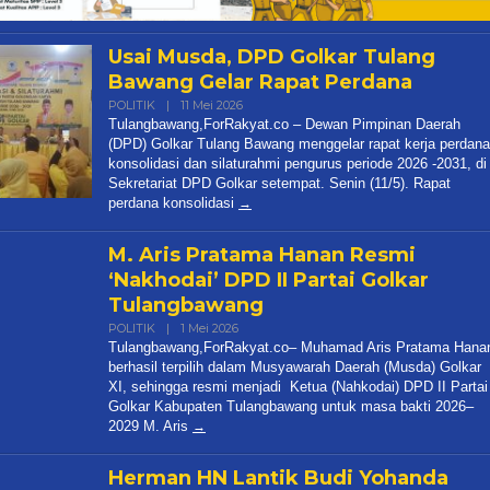
Bawang Gelar Rapat Perdana
Oleh
POLITIK
|
11 Mei 2026
R
Tulangbawang,ForRakyat.co – Dewan Pimpinan Daerah
R
(DPD) Golkar Tulang Bawang menggelar rapat kerja perdana
konsolidasi dan silaturahmi pengurus periode 2026 -2031, di
Sekretariat DPD Golkar setempat. Senin (11/5). Rapat
perdana konsolidasi
M. Aris Pratama Hanan Resmi
‘Nakhodai’ DPD II Partai Golkar
Tulangbawang
Oleh
POLITIK
|
1 Mei 2026
R
Tulangbawang,ForRakyat.co– Muhamad Aris Pratama Hana
R
berhasil terpilih dalam Musyawarah Daerah (Musda) Golkar
XI, sehingga resmi menjadi Ketua (Nahkodai) DPD II Partai
Golkar Kabupaten Tulangbawang untuk masa bakti 2026–
2029 M. Aris
Herman HN Lantik Budi Yohanda
sebagai Ketua DPD Partai NasDem
Mesuji Periode 2025–2029
Oleh
POLITIK
|
29 Januari 2026