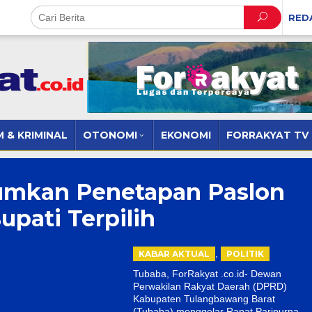
RED
 & KRIMINAL
OTONOMI
EKONOMI
FORRAKYAT TV
mkan Penetapan Paslon
upati Terpilih
,
KABAR AKTUAL
POLITIK
Tubaba, ForRakyat .co.id- Dewan
Perwakilan Rakyat Daerah (DPRD)
Kabupaten Tulangbawang Barat
(Tubaba) menggelar Rapat Paripurna