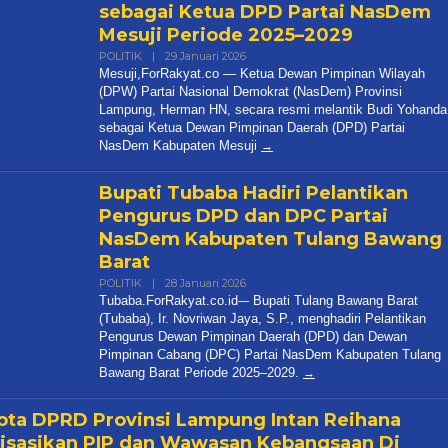
R
Mesuji,ForRakyat.co — Ketua Dewan Pimpinan Wilayah
R
(DPW) Partai Nasional Demokrat (NasDem) Provinsi
Lampung, Herman HN, secara resmi melantik Budi Yohanda
sebagai Ketua Dewan Pimpinan Daerah (DPD) Partai
NasDem Kabupaten Mesuji
Bupati Tubaba Hadiri Pelantikan
Pengurus DPD dan DPC Partai
NasDem Kabupaten Tulang Bawang
Barat
Oleh
POLITIK
|
28 Januari 2026
R
Tubaba.ForRakyat.co.id-– Bupati Tulang Bawang Barat
R
(Tubaba), Ir. Novriwan Jaya, S.P., menghadiri Pelantikan
Pengurus Dewan Pimpinan Daerah (DPD) dan Dewan
Pimpinan Cabang (DPC) Partai NasDem Kabupaten Tulang
Bawang Barat Periode 2025–2029.
ta DPRD Provinsi Lampung Intan Reihana
lisasikan PIP dan Wawasan Kebangsaan Di
ahan Mulya Asri
Oleh
25 November 2025
R
ForRakyat.co.id–Intan Rehana anggota Dewan Perwakilan Rakyat Daerah