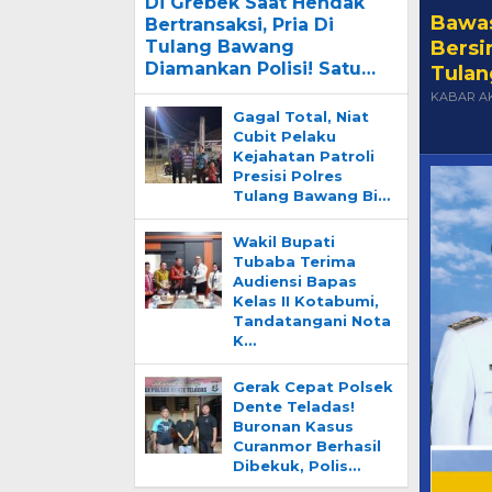
Tula
KABAR A
Gagal Total, Niat
Cubit Pelaku
Kejahatan Patroli
Presisi Polres
Tulang Bawang Bi…
Wakil Bupati
Tubaba Terima
Audiensi Bapas
Kelas II Kotabumi,
Tandatangani Nota
K…
Gerak Cepat Polsek
Dente Teladas!
Buronan Kasus
Curanmor Berhasil
Dibekuk, Polis…
Meta