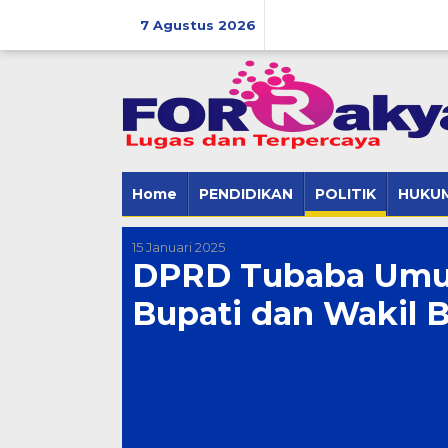
Skip
to
7 Agustus 2026
content
Home
PENDIDIKAN
POLITIK
HUKUM
15 Januari 2025
DPRD Tubaba Umu
Bupati dan Wakil B