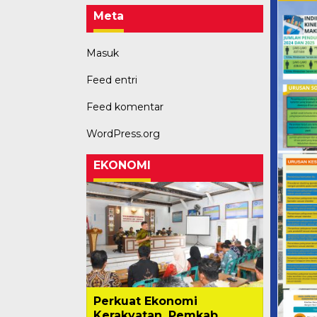
Masuk
Feed entri
Feed komentar
WordPress.org
EKONOMI
Perkuat Ekonomi
Kerakyatan, Pemkab
Tubaba Terus Dorong
Sektor Peternakan dan
Pen…