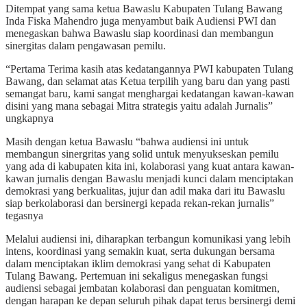
Ditempat yang sama ketua Bawaslu Kabupaten Tulang Bawang
Inda Fiska Mahendro juga menyambut baik Audiensi PWI dan
menegaskan bahwa Bawaslu siap koordinasi dan membangun
sinergitas dalam pengawasan pemilu.
“Pertama Terima kasih atas kedatangannya PWI kabupaten Tulang
Bawang, dan selamat atas Ketua terpilih yang baru dan yang pasti
semangat baru, kami sangat menghargai kedatangan kawan-kawan
disini yang mana sebagai Mitra strategis yaitu adalah Jurnalis”
ungkapnya
Masih dengan ketua Bawaslu “bahwa audiensi ini untuk
membangun sinergritas yang solid untuk menyukseskan pemilu
yang ada di kabupaten kita ini, kolaborasi yang kuat antara kawan-
kawan jurnalis dengan Bawaslu menjadi kunci dalam menciptakan
demokrasi yang berkualitas, jujur dan adil maka dari itu Bawaslu
siap berkolaborasi dan bersinergi kepada rekan-rekan jurnalis”
tegasnya
Melalui audiensi ini, diharapkan terbangun komunikasi yang lebih
intens, koordinasi yang semakin kuat, serta dukungan bersama
dalam menciptakan iklim demokrasi yang sehat di Kabupaten
Tulang Bawang. Pertemuan ini sekaligus menegaskan fungsi
audiensi sebagai jembatan kolaborasi dan penguatan komitmen,
dengan harapan ke depan seluruh pihak dapat terus bersinergi demi