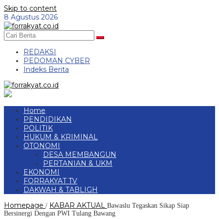
Skip to content
8 Agustus 2026
REDAKSI
PEDOMAN CYBER
Indeks Berita
Home
PENDIDIKAN
POLITIK
HUKUM & KRIMINAL
OTONOMI
DESA MEMBANGUN
PERTANIAN & UKM
EKONOMI
FORRAKYAT TV
DAKWAH & TABLIGH
Homepage
KABAR AKTUAL
/
Bawaslu Tegaskan Sikap Siap
Bersinergi Dengan PWI Tulang Bawang