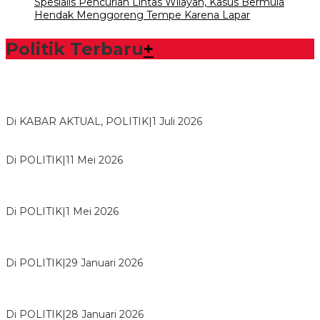
Spesialis Pencurian Lintas Wilayah, Kasus Bermula
Hendak Menggoreng Tempe Karena Lapar
Politik Terbaru
+
Bawaslu Tegaskan Sikap Siap Bersinergi Dengan PWI Tulang
Bawang
Di KABAR AKTUAL, POLITIK
|
1 Juli 2026
Usai Musda, DPD Golkar Tulang Bawang Gelar Rapat Perdana
Di POLITIK
|
11 Mei 2026
M. Aris Pratama Hanan Resmi ‘Nakhodai’ DPD II Partai Golkar
Tulangb…
Di POLITIK
|
1 Mei 2026
Herman HN Lantik Budi Yohanda sebagai Ketua DPD Partai
NasDem Mesuji Periode 202…
Di POLITIK
|
29 Januari 2026
Bupati Tubaba Hadiri Pelantikan Pengurus DPD dan DPC
Partai NasDem Kabupaten Tul…
Di POLITIK
|
28 Januari 2026