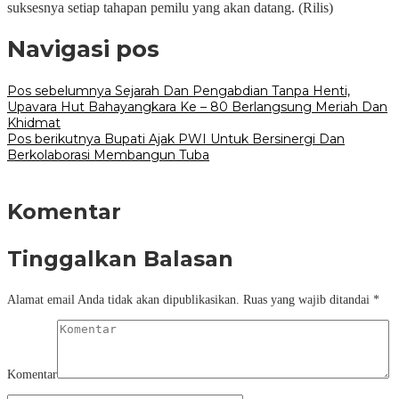
suksesnya setiap tahapan pemilu yang akan datang. (Rilis)
Navigasi pos
Pos sebelumnya
Sejarah Dan Pengabdian Tanpa Henti,
Upavara Hut Bahayangkara Ke – 80 Berlangsung Meriah Dan
Khidmat
Pos berikutnya
Bupati Ajak PWI Untuk Bersinergi Dan
Berkolaborasi Membangun Tuba
Komentar
Tinggalkan Balasan
Alamat email Anda tidak akan dipublikasikan.
Ruas yang wajib ditandai
*
Komentar