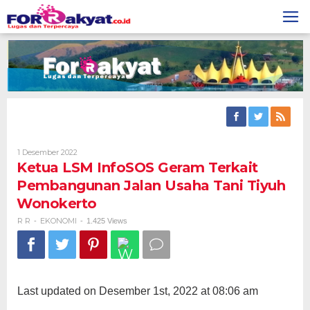
Skip
to
content
Oleh
1 Desember 2022
R
Ketua LSM InfoSOS Geram Terkait
R
Pembangunan Jalan Usaha Tani Tiyuh
Wonokerto
R R
EKONOMI
-
-
1.425 Views
Last updated on Desember 1st, 2022 at 08:06 am