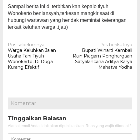
Sampai berita ini di terbitkan kan kepalo tiyuh
Wonokerto beniansyah,terkesan mangkir saat di
hubungi wartawan yang hendak memintai keterangan
terkait keluhan warga .(jau)
Navigasi
Pos sebelumnya
Pos berikutnya
Warga Keluhkan Jalan
Bupati Winarti Kembali
pos
Usaha Tani Tiyuh
Raih Piagam Penghargaan
Wonokerto, Di Duga
Satyalancana Aditya Karya
Kurang Efektif
Mahatva Yodha
Komentar
Tinggalkan Balasan
Alamat email Anda tidak akan dipublikasikan.
Ruas yang wajib ditandai
*