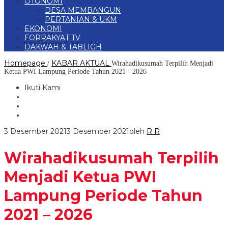
OTONOMI
DESA MEMBANGUN
PERTANIAN & UKM
EKONOMI
FORRAKYAT TV
DAKWAH & TABLIGH
Homepage
KABAR AKTUAL
/
Wirahadikusumah Terpilih Menjadi
Ketua PWI Lampung Periode Tahun 2021 - 2026
Ikuti Kami
3 Desember 2021
3 Desember 2021
oleh
R R
Wirahadikusumah Terpilih
Menjadi Ketua PWI
Lampung Periode Tahun
2021 – 2026