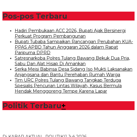
Pos-pos Terbaru
Hadiri Pembukaan ACC 2026, Bupati Ajak Bersinergi
Perkuat Program Pembangunan
Bupati Tubaba Sampaikan Rancangan Perubahan KUA-
PPAS APBD Tahun Anggaran 2026 dalam Rapat
Paripurna DPRD
Satresnarkoba Polres Tulang Bawang Bekuk Dua Pria,
Sabu Dan Alat Hisap Di Amankan
Serka Meisi Babinsa Desa Sidang Iso Mukti Laksanakan
Anjangsana dan Bantu Perehaban Rumah Warga
Tim URC Polres Tulang Bawang Tangkap Terduga
Spesialis Pencurian Lintas Wilayah, Kasus Bermula
Hendak Menggoreng Tempe Karena Lapar
Politik Terbaru
+
Bawaslu Tegaskan Sikap Siap Bersinergi Dengan PWI Tulang
Bawang
Di KABAR AKTUAL, POLITIK
|
1 Juli 2026