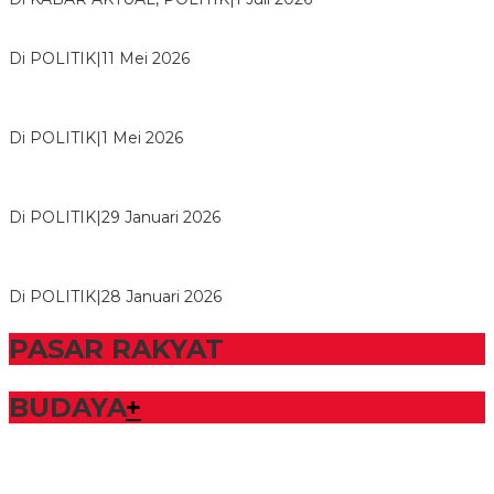
Usai Musda, DPD Golkar Tulang Bawang Gelar Rapat Perdana
Di POLITIK
|
11 Mei 2026
M. Aris Pratama Hanan Resmi ‘Nakhodai’ DPD II Partai Golkar
Tulangb…
Di POLITIK
|
1 Mei 2026
Herman HN Lantik Budi Yohanda sebagai Ketua DPD Partai
NasDem Mesuji Periode 202…
Di POLITIK
|
29 Januari 2026
Bupati Tubaba Hadiri Pelantikan Pengurus DPD dan DPC
Partai NasDem Kabupaten Tul…
Di POLITIK
|
28 Januari 2026
PASAR RAKYAT
BUDAYA
+