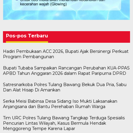
Pos-pos Terbaru
Hadiri Pembukaan ACC 2026, Bupati Ajak Bersinergi Perkuat
Program Pembangunan
Bupati Tubaba Sampaikan Rancangan Perubahan KUA-PPAS
APBD Tahun Anggaran 2026 dalam Rapat Paripurna DPRD
Satresnarkoba Polres Tulang Bawang Bekuk Dua Pria, Sabu
Dan Alat Hisap Di Amankan
Serka Meisi Babinsa Desa Sidang Iso Mukti Laksanakan
Anjangsana dan Bantu Perehaban Rumah Warga
Tim URC Polres Tulang Bawang Tangkap Terduga Spesialis
Pencurian Lintas Wilayah, Kasus Bermula Hendak
Bawaslu Tegaskan Sikap Siap Bersinergi
Usai Musda, DPD Golkar Tulang Bawang Gelar
M. Aris Pratama Hanan Resmi ‘Nakhodai’ DPD II
Herman HN Lantik Budi Yohanda sebagai
Bupati Tubaba Hadiri Pelantikan Pengurus DPD
Menggoreng Tempe Karena Lapar