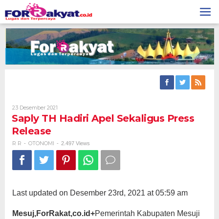
Skip
to
content
Oleh
23 Desember 2021
R
Saply TH Hadiri Apel Sekaligus Press
R
Release
R R
OTONOMI
-
-
2.497 Views
Last updated on Desember 23rd, 2021 at 05:59 am
Mesuj,ForRakat,co.id+
Pemerintah Kabupaten Mesuji