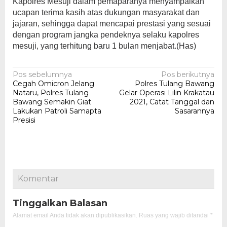
Kapolres Mesuji dalam pemaparanya menyampaikan
ucapan terima kasih atas dukungan masyarakat dan
jajaran, sehingga dapat mencapai prestasi yang sesuai
dengan program jangka pendeknya selaku kapolres
mesuji, yang terhitung baru 1 bulan menjabat.(Has)
Navigasi
Pos sebelumnya
Pos berikutnya
Cegah Omicron Jelang
Polres Tulang Bawang
pos
Nataru, Polres Tulang
Gelar Operasi Lilin Krakatau
Bawang Semakin Giat
2021, Catat Tanggal dan
Lakukan Patroli Samapta
Sasarannya
Presisi
Komentar
Tinggalkan Balasan
Alamat email Anda tidak akan dipublikasikan.
Ruas yang wajib ditandai
*