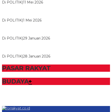
Di POLITIK
|
11 Mei 2026
M. Aris Pratama Hanan Resmi ‘Nakhodai’ DPD II Partai Golkar
Tulangb…
Di POLITIK
|
1 Mei 2026
Herman HN Lantik Budi Yohanda sebagai Ketua DPD Partai
NasDem Mesuji Periode 202…
Di POLITIK
|
29 Januari 2026
Bupati Tubaba Hadiri Pelantikan Pengurus DPD dan DPC
Partai NasDem Kabupaten Tul…
Di POLITIK
|
28 Januari 2026
PASAR RAKYAT
BUDAYA
+