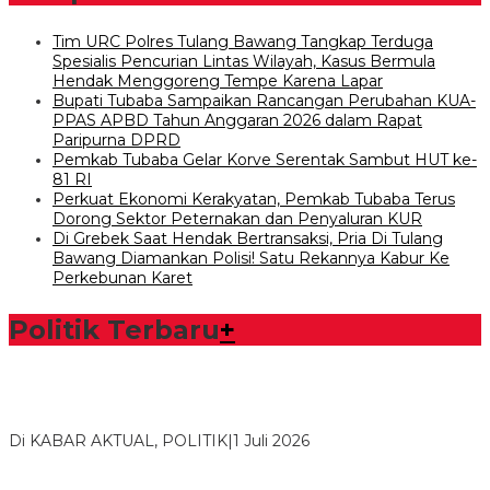
Tim URC Polres Tulang Bawang Tangkap Terduga
Spesialis Pencurian Lintas Wilayah, Kasus Bermula
Hendak Menggoreng Tempe Karena Lapar
Bupati Tubaba Sampaikan Rancangan Perubahan KUA-
PPAS APBD Tahun Anggaran 2026 dalam Rapat
Paripurna DPRD
Pemkab Tubaba Gelar Korve Serentak Sambut HUT ke-
81 RI
Perkuat Ekonomi Kerakyatan, Pemkab Tubaba Terus
Dorong Sektor Peternakan dan Penyaluran KUR
Di Grebek Saat Hendak Bertransaksi, Pria Di Tulang
Bawang Diamankan Polisi! Satu Rekannya Kabur Ke
Perkebunan Karet
Politik Terbaru
+
Bawaslu Tegaskan Sikap Siap Bersinergi Dengan PWI Tulang
Bawang
Di KABAR AKTUAL, POLITIK
|
1 Juli 2026
Usai Musda, DPD Golkar Tulang Bawang Gelar Rapat Perdana