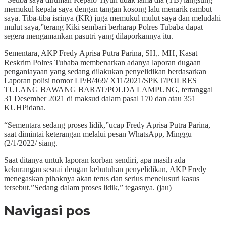
memukul kepala saya dengan tangan kosong lalu menarik rambut
saya. Tiba-tiba isrinya (KR) juga memukul mulut saya dan meludahi
mulut saya,”terang Kiki sembari berharap Polres Tubaba dapat
segera mengamankan pasutri yang dilaporkannya itu.
Sementara, AKP Fredy Aprisa Putra Parina, SH,. MH, Kasat
Reskrim Polres Tubaba membenarkan adanya laporan dugaan
penganiayaan yang sedang dilakukan penyelidikan berdasarkan
Laporan polisi nomor LP/B/469/ X11/2021/SPKT/POLRES
TULANG BAWANG BARAT/POLDA LAMPUNG, tertanggal
31 Desember 2021 di maksud dalam pasal 170 dan atau 351
KUHPidana.
“Sementara sedang proses lidik,”ucap Fredy Aprisa Putra Parina,
saat dimintai keterangan melalui pesan WhatsApp, Minggu
(2/1/2022/ siang.
Saat ditanya untuk laporan korban sendiri, apa masih ada
kekurangan sesuai dengan kebutuhan penyelidikan, AKP Fredy
menegaskan pihaknya akan terus dan serius menelusuri kasus
tersebut.”Sedang dalam proses lidik,” tegasnya. (jau)
Navigasi pos