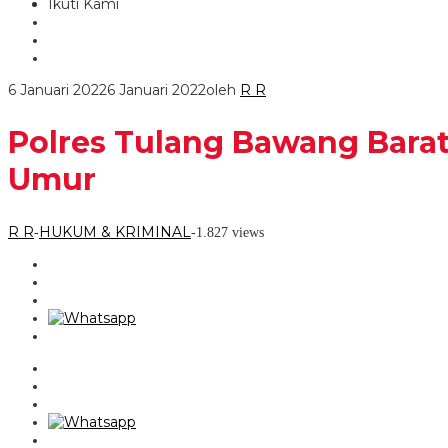
Ikuti Kami
6 Januari 2022
6 Januari 2022
oleh
R R
Polres Tulang Bawang Bara
Umur
R R
HUKUM & KRIMINAL
-
-
1.827 views