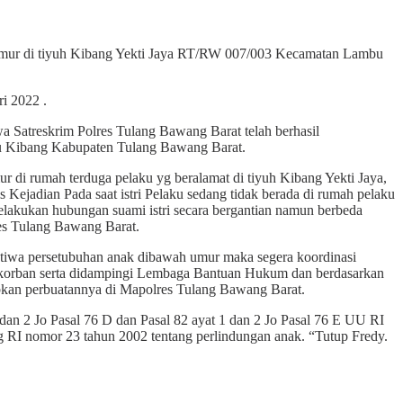
 umur di tiyuh Kibang Yekti Jaya RT/RW 007/003 Kecamatan Lambu
 2022 .
 Satreskrim Polres Tulang Bawang Barat telah berhasil
u Kibang Kabupaten Tulang Bawang Barat.
r di rumah terduga pelaku yg beralamat di tiyuh Kibang Yekti Jaya,
ejadian Pada saat istri Pelaku sedang tidak berada di rumah pelaku
lakukan hubungan suami istri secara bergantian namun berbeda
res Tulang Bawang Barat.
stiwa persetubuhan anak dibawah umur maka segera koordinasi
at korban serta didampingi Lembaga Bantuan Hukum dan berdasarkan
bkan perbuatannya di Mapolres Tulang Bawang Barat.
n 2 Jo Pasal 76 D dan Pasal 82 ayat 1 dan 2 Jo Pasal 76 E UU RI
 RI nomor 23 tahun 2002 tentang perlindungan anak. “Tutup Fredy.