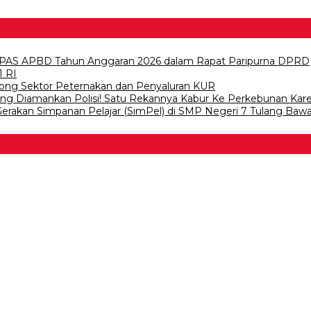
PAS APBD Tahun Anggaran 2026 dalam Rapat Paripurna DPRD
1 RI
ong Sektor Peternakan dan Penyaluran KUR
wang Diamankan Polisi! Satu Rekannya Kabur Ke Perkebunan Kar
 Gerakan Simpanan Pelajar (SimPel) di SMP Negeri 7 Tulang Baw
 Bawang
 Tulangb…
asDem Mesuji Periode 202…