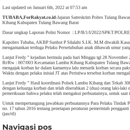
Last updated on Januari 6th, 2022 at 07:53 am
TUBABA,ForRakyat.co.id-
Jajaran Satreskrim Polres Tulang Baw
Kibang Kabupaten Tulang Bawang Barat
Dasar ungkap Laporan Polisi Nomor : LP/B/1/I/2022/SPKT/
Kapolres Tubaba, AKBP Sunhot P Silalahi S.I.K. M.M diwakili Kasa
mengamankan terduga Pelaku Persetubuhan anak dibawah umur yang
Lanjut Fredy ” kejadian bermula pada hari Minggu tgl 28 November 2
Rt/Rw : 007/003 Kecamatan Lambu Kibang Kabupaten Tulang Bawang Ba
mengajak korban ke dalam kamarnya lalu menarik korban secara paks
Waktu dengan pelaku inisial JT atas Peristiwa tersebut korban meng
Lanjut Fredy ” Hasil koordinasi Polsek Lambu Kibang dan Tekab 308
dengan keluarga korban dan telah diserahkan 2 (dua) orang laki-la
pemeriksaan bahwa pelaku telah mengakui perbuatannya, untuk saat
Untuk mempertangung jawabkan perbuatannya Para Pelaku Tindak Pid
no. 17 tahun 2016 tentang penetapan peraturan pemerintah penggant
(jau/ril)
Navigasi pos