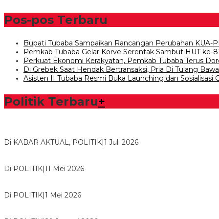
Pos-pos Terbaru
Bupati Tubaba Sampaikan Rancangan Perubahan KUA-P
Pemkab Tubaba Gelar Korve Serentak Sambut HUT ke-8
Perkuat Ekonomi Kerakyatan, Pemkab Tubaba Terus Dor
Di Grebek Saat Hendak Bertransaksi, Pria Di Tulang Ba
Asisten II Tubaba Resmi Buka Launching dan Sosialisasi
Politik Terbaru
+
Bawaslu Tegaskan Sikap Siap Bersinergi Dengan PWI Tulang
Di KABAR AKTUAL, POLITIK
|
1 Juli 2026
Usai Musda, DPD Golkar Tulang Bawang Gelar Rapat Perdana
Di POLITIK
|
11 Mei 2026
M. Aris Pratama Hanan Resmi ‘Nakhodai’ DPD II Partai Golkar
Di POLITIK
|
1 Mei 2026
Herman HN Lantik Budi Yohanda sebagai Ketua DPD Partai N