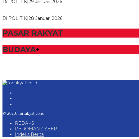
Di POLITIK
|
29 Januari 2026
Bupati Tubaba Hadiri Pelantikan Pengurus DPD dan DPC Par
Di POLITIK
|
28 Januari 2026
PASAR RAKYAT
BUDAYA
+
© 2020. forrakyat.co.id
REDAKSI
PEDOMAN CYBER
Indeks Berita