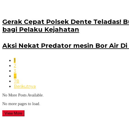
Gerak Cepat Polsek Dente Teladas! 
bagi Pelaku Kejahatan
Aksi Nekat Predator mesin Bor Air 
1
2
3
…
78
Berikutnya
No More Posts Available.
No more pages to load.
View More