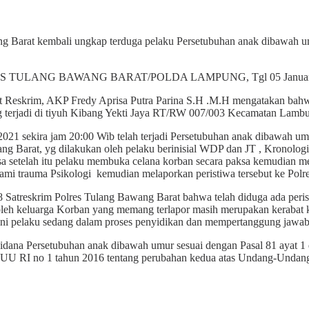
ang Barat kembali ungkap terduga pelaku Persetubuhan anak dibawah
POLRES TULANG BAWANG BARAT/POLDA LAMPUNG, Tgl 05 Januari
t Reskrim, AKP Fredy Aprisa Putra Parina S.H .M.H mengatakan bahwa
 terjadi di tiyuh Kibang Yekti Jaya RT/RW 007/003 Kecamatan Lamb
021 sekira jam 20:00 Wib telah terjadi Persetubuhan anak dibawah umu
rat, yg dilakukan oleh pelaku berinisial WDP dan JT , Kronologis K
a setelah itu pelaku membuka celana korban secara paksa kemudian me
alami trauma Psikologi kemudian melaporkan peristiwa tersebut ke Pol
 Satreskrim Polres Tulang Bawang Barat bahwa telah diduga ada peri
ki oleh keluarga Korban yang memang terlapor masih merupakan kerab
 ini pelaku sedang dalam proses penyidikan dan mempertanggung jawa
ana Persetubuhan anak dibawah umur sesuai dengan Pasal 81 ayat 1 da
i UU RI no 1 tahun 2016 tentang perubahan kedua atas Undang-Undang