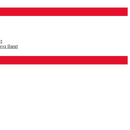
et
ang Barat