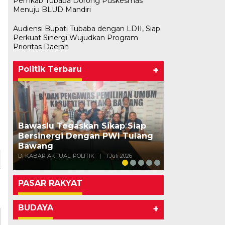
Pemkab Tubaba Dorong Puskesmas
Menuju BLUD Mandiri
Audiensi Bupati Tubaba dengan LDII, Siap
Perkuat Sinergi Wujudkan Program
Prioritas Daerah
Politik Terbaru
+
Bawaslu Tegaskan Sikap Siap
Bersinergi Dengan PWI Tulang
Usai Musda,
Bawang
Bawang Gela
Di KABAR AKTUAL, POLITIK
|
1 Juli 2026
Di POLITIK
|
11 Mei
PASAR RAKYAT
BUDAYA
+