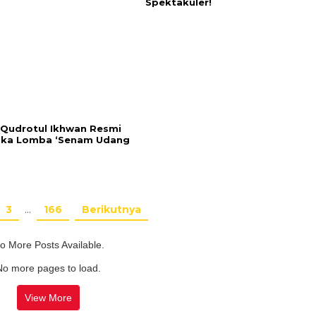
Spektakuler!
 Qudrotul Ikhwan Resmi
ka Lomba ‘Senam Udang
3
…
166
Berikutnya
o More Posts Available.
No more pages to load.
View More