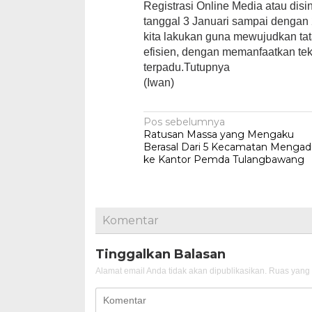
Registrasi Online Media atau dis
tanggal 3 Januari sampai dengan 
kita lakukan guna mewujudkan tat
efisien, dengan memanfaatkan tek
terpadu.Tutupnya
(Iwan)
Navigasi
Pos sebelumnya
Ratusan Massa yang Mengaku
pos
Berasal Dari 5 Kecamatan Menga
ke Kantor Pemda Tulangbawang
Komentar
Tinggalkan Balasan
Alamat email Anda tidak akan dipublikasikan.
Ruas yang 