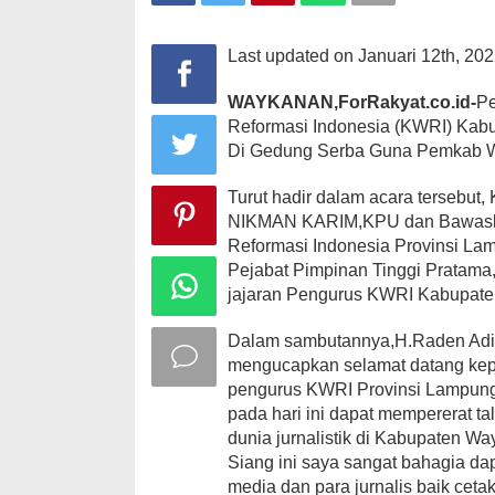
Dilantik
Last updated on Januari 12th, 20
WAYKANAN,ForRakyat.co.id-
Pe
Reformasi Indonesia (KWRI) Kab
Di Gedung Serba Guna Pemkab W
Turut hadir dalam acara tersebu
NIKMAN KARIM,KPU dan Bawaslu
Reformasi Indonesia Provinsi La
Pejabat Pimpinan Tinggi Pratama, 
jajaran Pengurus KWRI Kabupate
Dalam sambutannya,H.Raden Adi
mengucapkan selamat datang kep
pengurus KWRI Provinsi Lampun
pada hari ini dapat mempererat t
dunia jurnalistik di Kabupaten W
Siang ini saya sangat bahagia da
media dan para jurnalis baik ceta