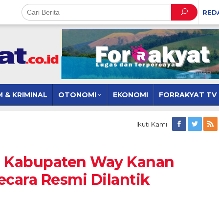
RED
 & KRIMINAL
OTONOMI
EKONOMI
FORRAKYAT TV
Ikuti Kami
 Kabupaten Way Kanan
ecara Resmi Dilantik