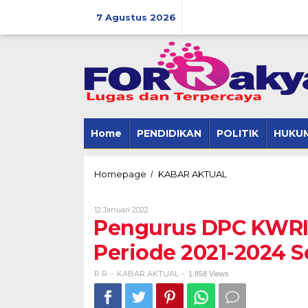
Skip
to
7 Agustus 2026
content
Home
PENDIDIKAN
POLITIK
HUKUM
Pengurus
Homepage
KABAR AKTUAL
/
DPC
KWRI
Oleh
12 Januari 2022
Kabupaten
R
Pengurus DPC KWRI
Way
R
Kanan
Periode 2021-2024 S
Periode
2021-
2024
R R
KABAR AKTUAL
-
-
1.858 Views
Secara
Resmi