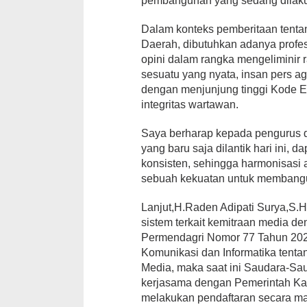
pembangunan yang sedang dilaku
Dalam konteks pemberitaan tent
Daerah, dibutuhkan adanya profes
opini dalam rangka mengeliminir r
sesuatu yang nyata, insan pers 
dengan menjunjung tinggi Kode Etik
integritas wartawan.
Saya berharap kepada pengurus
yang baru saja dilantik hari ini,
konsisten, sehingga harmonisasi
sebuah kekuatan untuk membang
Lanjut,H.Raden Adipati Surya,S
sistem terkait kemitraan media 
Permendagri Nomor 77 Tahun 202
Komunikasi dan Informatika ten
Media, maka saat ini Saudara-Sa
kerjasama dengan Pemerintah Ka
melakukan pendaftaran secara man