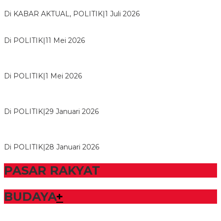
Bawang
Di KABAR AKTUAL, POLITIK
|
1 Juli 2026
Usai Musda, DPD Golkar Tulang Bawang Gelar Rapat Perdana
Di POLITIK
|
11 Mei 2026
M. Aris Pratama Hanan Resmi ‘Nakhodai’ DPD II Partai Golkar
Tulangb…
Di POLITIK
|
1 Mei 2026
Herman HN Lantik Budi Yohanda sebagai Ketua DPD Partai
NasDem Mesuji Periode 202…
Di POLITIK
|
29 Januari 2026
Bupati Tubaba Hadiri Pelantikan Pengurus DPD dan DPC
Partai NasDem Kabupaten Tul…
Di POLITIK
|
28 Januari 2026
PASAR RAKYAT
BUDAYA
+