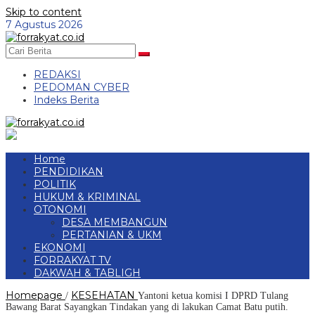
Skip to content
7 Agustus 2026
REDAKSI
PEDOMAN CYBER
Indeks Berita
Home
PENDIDIKAN
POLITIK
HUKUM & KRIMINAL
OTONOMI
DESA MEMBANGUN
PERTANIAN & UKM
EKONOMI
FORRAKYAT TV
DAKWAH & TABLIGH
Homepage
KESEHATAN
/
Yantoni ketua komisi I DPRD Tulang
Bawang Barat Sayangkan Tindakan yang di lakukan Camat Batu putih.