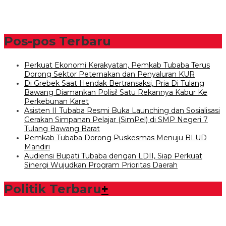
Pos-pos Terbaru
Perkuat Ekonomi Kerakyatan, Pemkab Tubaba Terus
Dorong Sektor Peternakan dan Penyaluran KUR
Di Grebek Saat Hendak Bertransaksi, Pria Di Tulang
Bawang Diamankan Polisi! Satu Rekannya Kabur Ke
Perkebunan Karet
Asisten II Tubaba Resmi Buka Launching dan Sosialisasi
Gerakan Simpanan Pelajar (SimPel) di SMP Negeri 7
Tulang Bawang Barat
Pemkab Tubaba Dorong Puskesmas Menuju BLUD
Mandiri
Audiensi Bupati Tubaba dengan LDII, Siap Perkuat
Sinergi Wujudkan Program Prioritas Daerah
Politik Terbaru
+
Bawaslu Tegaskan Sikap Siap Bersinergi Dengan PWI Tulang