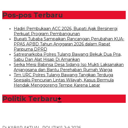
Pos-pos Terbaru
Hadiri Pembukaan ACC 2026, Bupati Ajak Bersinergi
Perkuat Program Pembangunan
Bupati Tubaba Sampaikan Rancangan Perubahan KUA-
PPAS APBD Tahun Anggaran 2026 dalam Rapat
Paripurna DPRD
Satresnarkoba Polres Tulang Bawang Bekuk Dua Pria,
Sabu Dan Alat Hisap Di Amankan
Serka Meisi Babinsa Desa Sidang Iso Mukti Laksanakan
Anjangsana dan Bantu Perehaban Rumah Warga
Tim URC Polres Tulang Bawang Tangkap Terduga
Spesialis Pencurian Lintas Wilayah, Kasus Bermula
Hendak Menggoreng Tempe Karena Lapar
Politik Terbaru
+
Bawaslu Tegaskan Sikap Siap Bersinergi Dengan PWI Tulang
Bawang
Di KABAR AKTUAL, POLITIK
|
1 Juli 2026