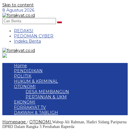
Skip to content
8 Agustus 2026
REDAKSI
PEDOMAN CYBER
Indeks Berita
Home
PENDIDIKAN
POLITIK
HUKUM & KRIMINAL
OTONOMI
DESA MEMBANGUN
PERTANIAN & UKM
EKONOMI
FORRAKYAT TV
DAKWAH & TABLIGH
Homepage
OTONOMI
/
Wabup Ali Rahman, Hadiri Sidang Paripurna
DPRD Dalam Rangka 3 Perubahan Raperda