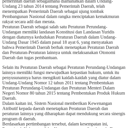
pemerintah daerah sebagaimana diamanatkan dalam Undang-
Undang 23 tahun 2014 tentang Pemerintah Daerah, telah
menempatkan Pemerintah Daerah sebagai ujung tombak
Pembangunan Nasional dalam rangka menciptakan kemakmuran
rakyat secara adil dan merata.
Peraturan Daerah sebagai salah satu Peraturan Perundang-
Undangan memiliki landasan Konstitusi dan Landasan Yuridis
dengan diaturnya kedudukan Peraturan Daerah dalam Undang-
Undang Dasar 1945 dalam pasal 18 ayat 6, yang menyatakan
bahwa Pemerintah Daerah berhak menetapkan Peraturan Daerah
dan Peraturan-Peraturan lainnya untuk melaksanakan Otonomi
Daerah dan tugas pembantuan.
Selain itu Peraturan Daerah sebagai Peraturan Perundang-Undangan
lainnya memiliki fungsi mewujudkan kepastian hukum, untuk itu
penyusunannya harus mengikuti kaidah-kaidah yang diatur dalam
Undang-Undang Nomor 12 tahun 2011 tentang Pembentukan
Peraturan Perundang-Undangan dan Peraturan Menteri Dalam
Negeri Nomor 80 tahun 2015 tentang Pembentukan Produk Hukum
Daerah.
Dalam kaitan ini, Sistem Nasional memberikan Kewenangan
Atributif kepada daerah menetapkan Peraturan Daerah dan
peraturan lainnya yang diharapkan dapat mendukung secara sinergis
program di daerah.
Berdasarkan pertimbangan tersebut, dalam kesempatan ini,