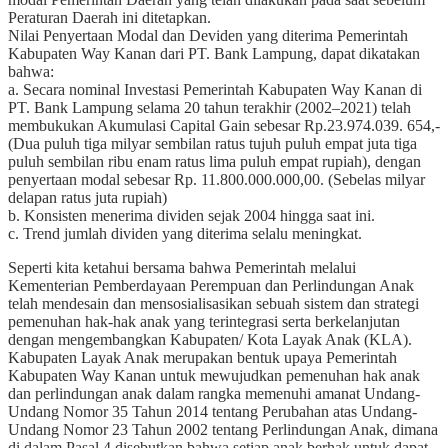
Peraturan Daerah ini ditetapkan.
Nilai Penyertaan Modal dan Deviden yang diterima Pemerintah
Kabupaten Way Kanan dari PT. Bank Lampung, dapat dikatakan
bahwa:
a. Secara nominal Investasi Pemerintah Kabupaten Way Kanan di
PT. Bank Lampung selama 20 tahun terakhir (2002–2021) telah
membukukan Akumulasi Capital Gain sebesar Rp.23.974.039. 654,-
(Dua puluh tiga milyar sembilan ratus tujuh puluh empat juta tiga
puluh sembilan ribu enam ratus lima puluh empat rupiah), dengan
penyertaan modal sebesar Rp. 11.800.000.000,00. (Sebelas milyar
delapan ratus juta rupiah)
b. Konsisten menerima dividen sejak 2004 hingga saat ini.
c. Trend jumlah dividen yang diterima selalu meningkat.
Seperti kita ketahui bersama bahwa Pemerintah melalui
Kementerian Pemberdayaan Perempuan dan Perlindungan Anak
telah mendesain dan mensosialisasikan sebuah sistem dan strategi
pemenuhan hak-hak anak yang terintegrasi serta berkelanjutan
dengan mengembangkan Kabupaten/ Kota Layak Anak (KLA).
Kabupaten Layak Anak merupakan bentuk upaya Pemerintah
Kabupaten Way Kanan untuk mewujudkan pemenuhan hak anak
dan perlindungan anak dalam rangka memenuhi amanat Undang-
Undang Nomor 35 Tahun 2014 tentang Perubahan atas Undang-
Undang Nomor 23 Tahun 2002 tentang Perlindungan Anak, dimana
di dalam Pasal 4 disebutkan bahwa setiap anak berhak untuk dapat