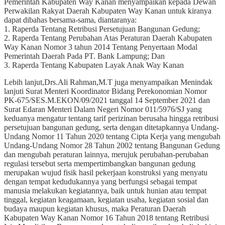
Pemerintah Kabupaten Way Kanan menyampaikan kepada Dewan
Perwakilan Rakyat Daerah Kabupaten Way Kanan untuk kiranya
dapat dibahas bersama-sama, diantaranya:
1. Raperda Tentang Retribusi Persetujuan Bangunan Gedung;
2. Raperda Tentang Perubahan Atas Peraturan Daerah Kabupaten
Way Kanan Nomor 3 tahun 2014 Tentang Penyertaan Modal
Pemerintah Daerah Pada PT. Bank Lampung; Dan
3. Raperda Tentang Kabupaten Layak Anak Way Kanan
Lebih lanjut,Drs.Ali Rahman,M.T juga menyampaikan Menindak
lanjuti Surat Menteri Koordinator Bidang Perekonomian Nomor
PK-675/SES.M.EKON/09/2021 tanggal 14 September 2021 dan
Surat Edaran Menteri Dalam Negeri Nomor 011/5976/SJ yang
keduanya mengatur tentang tarif perizinan berusaha hingga retribusi
persetujuan bangunan gedung, serta dengan ditetapkannya Undang-
Undang Nomor 11 Tahun 2020 tentang Cipta Kerja yang mengubah
Undang-Undang Nomor 28 Tahun 2002 tentang Bangunan Gedung
dan mengubah peraturan lainnya, merujuk perubahan-perubahan
regulasi tersebut serta mempertimbangkan bangunan gedung
merupakan wujud fisik hasil pekerjaan konstruksi yang menyatu
dengan tempat kedudukannya yang berfungsi sebagai tempat
manusia melakukan kegiatannya, baik untuk hunian atau tempat
tinggal, kegiatan keagamaan, kegiatan usaha, kegiatan sosial dan
budaya maupun kegiatan khusus, maka Peraturan Daerah
Kabupaten Way Kanan Nomor 16 Tahun 2018 tentang Retribusi