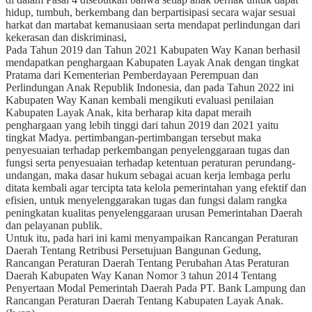
hidup, tumbuh, berkembang dan berpartisipasi secara wajar sesuai
harkat dan martabat kemanusiaan serta mendapat perlindungan dari
kekerasan dan diskriminasi,
Pada Tahun 2019 dan Tahun 2021 Kabupaten Way Kanan berhasil
mendapatkan penghargaan Kabupaten Layak Anak dengan tingkat
Pratama dari Kementerian Pemberdayaan Perempuan dan
Perlindungan Anak Republik Indonesia, dan pada Tahun 2022 ini
Kabupaten Way Kanan kembali mengikuti evaluasi penilaian
Kabupaten Layak Anak, kita berharap kita dapat meraih
penghargaan yang lebih tinggi dari tahun 2019 dan 2021 yaitu
tingkat Madya. pertimbangan-pertimbangan tersebut maka
penyesuaian terhadap perkembangan penyelenggaraan tugas dan
fungsi serta penyesuaian terhadap ketentuan peraturan perundang-
undangan, maka dasar hukum sebagai acuan kerja lembaga perlu
ditata kembali agar tercipta tata kelola pemerintahan yang efektif dan
efisien, untuk menyelenggarakan tugas dan fungsi dalam rangka
peningkatan kualitas penyelenggaraan urusan Pemerintahan Daerah
dan pelayanan publik.
Untuk itu, pada hari ini kami menyampaikan Rancangan Peraturan
Daerah Tentang Retribusi Persetujuan Bangunan Gedung,
Rancangan Peraturan Daerah Tentang Perubahan Atas Peraturan
Daerah Kabupaten Way Kanan Nomor 3 tahun 2014 Tentang
Penyertaan Modal Pemerintah Daerah Pada PT. Bank Lampung dan
Rancangan Peraturan Daerah Tentang Kabupaten Layak Anak.