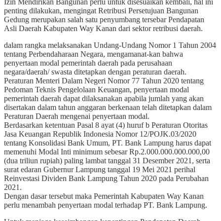
Izin Mendirikan Bangunan perlu untuk disesuaikan kembali, hal ini
penting dilakukan, mengingat Retribusi Persetujuan Bangunan
Gedung merupakan salah satu penyumbang tersebar Pendapatan
Asli Daerah Kabupaten Way Kanan dari sektor retribusi daerah.
dalam rangka melaksanakan Undang-Undang Nomor 1 Tahun 2004
tentang Perbendaharaan Negara, mengamanat-kan bahwa
penyertaan modal pemerintah daerah pada perusahaan
negara/daerah/ swasta ditetapkan dengan peraturan daerah.
Peraturan Menteri Dalam Negeri Nomor 77 Tahun 2020 tentang
Pedoman Teknis Pengelolaan Keuangan, penyertaan modal
pemerintah daerah dapat dilaksanakan apabila jumlah yang akan
disertakan dalam tahun anggaran berkenaan telah ditetapkan dalam
Peraturan Daerah mengenai penyertaan modal.
Berdasarkan ketentuan Pasal 8 ayat (4) huruf b Peraturan Otoritas
Jasa Keuangan Republik Indonesia Nomor 12/POJK.03/2020
tentang Konsolidasi Bank Umum, PT. Bank Lampung harus dapat
memenuhi Modal Inti minimum sebesar Rp.2.000.000.000.000,00
(dua triliun rupiah) paling lambat tanggal 31 Desember 2021, serta
surat edaran Gubernur Lampung tanggal 19 Mei 2021 perihal
Reinvestasi Dividen Bank Lampung Tahun 2020 pada Perubahan
2021.
Dengan dasar tersebut maka Pemerintah Kabupaten Way Kanan
perlu menambah penyertaan modal terhadap PT. Bank Lampung.