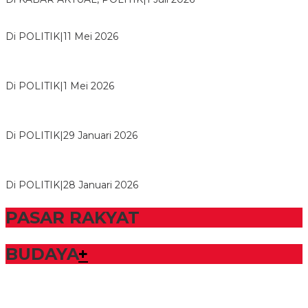
Usai Musda, DPD Golkar Tulang Bawang Gelar Rapat Perdana
Di POLITIK
|
11 Mei 2026
M. Aris Pratama Hanan Resmi ‘Nakhodai’ DPD II Partai Golkar
Tulangb…
Di POLITIK
|
1 Mei 2026
Herman HN Lantik Budi Yohanda sebagai Ketua DPD Partai
NasDem Mesuji Periode 202…
Di POLITIK
|
29 Januari 2026
Bupati Tubaba Hadiri Pelantikan Pengurus DPD dan DPC
Partai NasDem Kabupaten Tul…
Di POLITIK
|
28 Januari 2026
PASAR RAKYAT
BUDAYA
+