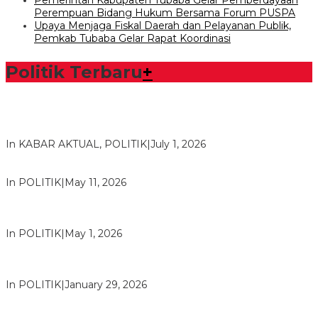
Pemerintah Kabupaten Tubaba Gelar Pemberdayaan
Perempuan Bidang Hukum Bersama Forum PUSPA
Upaya Menjaga Fiskal Daerah dan Pelayanan Publik,
Pemkab Tubaba Gelar Rapat Koordinasi
Politik Terbaru
+
Bawaslu Tegaskan Sikap Siap Bersinergi Dengan PWI Tulang
Bawang
In KABAR AKTUAL, POLITIK
|
July 1, 2026
Usai Musda, DPD Golkar Tulang Bawang Gelar Rapat Perdana
In POLITIK
|
May 11, 2026
M. Aris Pratama Hanan Resmi ‘Nakhodai’ DPD II Partai Golkar
Tulangb…
In POLITIK
|
May 1, 2026
Herman HN Lantik Budi Yohanda sebagai Ketua DPD Partai
NasDem Mesuji Periode 202…
In POLITIK
|
January 29, 2026
Bupati Tubaba Hadiri Pelantikan Pengurus DPD dan DPC