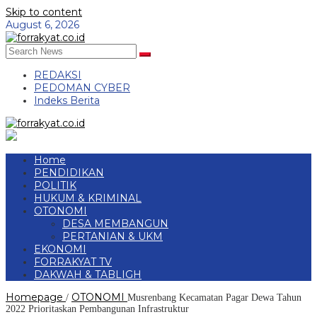
Skip to content
August 6, 2026
REDAKSI
PEDOMAN CYBER
Indeks Berita
Home
PENDIDIKAN
POLITIK
HUKUM & KRIMINAL
OTONOMI
DESA MEMBANGUN
PERTANIAN & UKM
EKONOMI
FORRAKYAT TV
DAKWAH & TABLIGH
Homepage
OTONOMI
/
Musrenbang Kecamatan Pagar Dewa Tahun
2022 Prioritaskan Pembangunan Infrastruktur