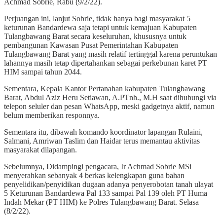
Achmad Sobrie, Rabu (9/2/22).
Perjuangan ini, lanjut Sobrie, tidak hanya bagi masyarakat 5
keturunan Bandardewa saja tetapi untuk kemajuan Kabupaten
Tulangbawang Barat secara keseluruhan, khususnya untuk
pembangunan Kawasan Pusat Pemerintahan Kabupaten
Tulangbawang Barat yang masih relatif tertinggal karena peruntukan
lahannya masih tetap dipertahankan sebagai perkebunan karet PT
HIM sampai tahun 2044.
Sementara, Kepala Kantor Pertanahan kabupaten Tulangbawang
Barat, Abdul Aziz Heru Setiawan, A.PTnh., M.H saat dihubungi via
telepon seluler dan pesan WhatsApp, meski gadgetnya aktif, namun
belum memberikan responnya.
Sementara itu, dibawah komando koordinator lapangan Rulaini,
Salmani, Amriwan Taslim dan Haidar terus memantau aktivitas
masyarakat dilapangan.
Sebelumnya, Didampingi pengacara, Ir Achmad Sobrie MSi
menyerahkan sebanyak 4 berkas kelengkapan guna bahan
penyelidikan/penyidikan dugaan adanya penyerobotan tanah ulayat
5 Keturunan Bandardewa Pal 133 sampai Pal 139 oleh PT Huma
Indah Mekar (PT HIM) ke Polres Tulangbawang Barat. Selasa
(8/2/22).