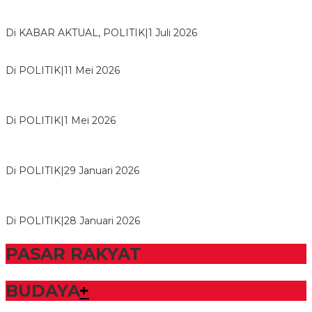
Bawaslu Tegaskan Sikap Siap Bersinergi Dengan PWI Tulang
Bawang
Di KABAR AKTUAL, POLITIK
|
1 Juli 2026
Usai Musda, DPD Golkar Tulang Bawang Gelar Rapat Perdana
Di POLITIK
|
11 Mei 2026
M. Aris Pratama Hanan Resmi ‘Nakhodai’ DPD II Partai Golkar
Tulangb…
Di POLITIK
|
1 Mei 2026
Herman HN Lantik Budi Yohanda sebagai Ketua DPD Partai
NasDem Mesuji Periode 202…
Di POLITIK
|
29 Januari 2026
Bupati Tubaba Hadiri Pelantikan Pengurus DPD dan DPC
Partai NasDem Kabupaten Tul…
Di POLITIK
|
28 Januari 2026
PASAR RAKYAT
BUDAYA
+