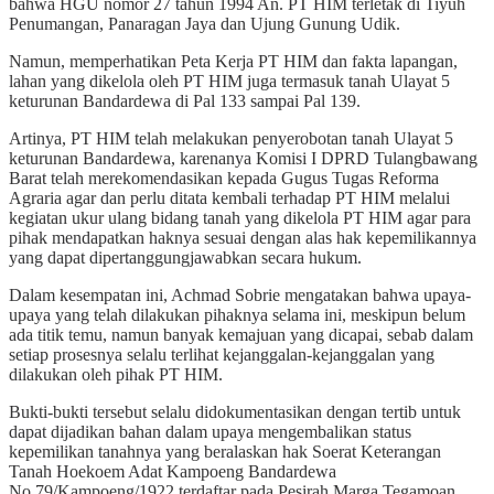
bahwa HGU nomor 27 tahun 1994 An. PT HIM terletak di Tiyuh
Penumangan, Panaragan Jaya dan Ujung Gunung Udik.
Namun, memperhatikan Peta Kerja PT HIM dan fakta lapangan,
lahan yang dikelola oleh PT HIM juga termasuk tanah Ulayat 5
keturunan Bandardewa di Pal 133 sampai Pal 139.
Artinya, PT HIM telah melakukan penyerobotan tanah Ulayat 5
keturunan Bandardewa, karenanya Komisi I DPRD Tulangbawang
Barat telah merekomendasikan kepada Gugus Tugas Reforma
Agraria agar dan perlu ditata kembali terhadap PT HIM melalui
kegiatan ukur ulang bidang tanah yang dikelola PT HIM agar para
pihak mendapatkan haknya sesuai dengan alas hak kepemilikannya
yang dapat dipertanggungjawabkan secara hukum.
Dalam kesempatan ini, Achmad Sobrie mengatakan bahwa upaya-
upaya yang telah dilakukan pihaknya selama ini, meskipun belum
ada titik temu, namun banyak kemajuan yang dicapai, sebab dalam
setiap prosesnya selalu terlihat kejanggalan-kejanggalan yang
dilakukan oleh pihak PT HIM.
Bukti-bukti tersebut selalu didokumentasikan dengan tertib untuk
dapat dijadikan bahan dalam upaya mengembalikan status
kepemilikan tanahnya yang beralaskan hak Soerat Keterangan
Tanah Hoekoem Adat Kampoeng Bandardewa
No.79/Kampoeng/1922 terdaftar pada Pesirah Marga Tegamoan