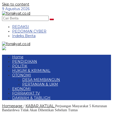
Skip to content
9 Agustus 2026
REDAKSI
PEDOMAN CYBER
Indeks Berita
Home
PENDIDIKAN
POLITIK
HUKUM & KRIMINAL
OTONOMI
DESA MEMBANGUN
PERTANIAN & UKM
EKONOMI
FORRAKYAT TV
DAKWAH & TABLIGH
Homepage
KABAR AKTUAL
/
Perjuangan Masyarakat 5 Keturunan
Bandardewa Tidak Akan Dihentikan Sebelum Tuntas