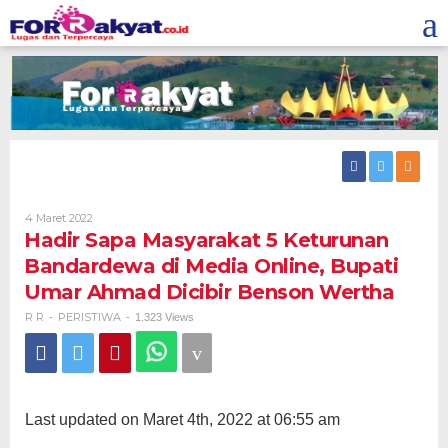
Skip
to
content
Oleh
4 Maret 2022
R
Hadir Sapa Masyarakat 5 Keturunan
R
Bandardewa di Media Online, Bupati
Umar Ahmad Dicibir Benson Wertha
R R
PERISTIWA
-
-
1.323 Views
Last updated on Maret 4th, 2022 at 06:55 am