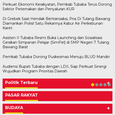
Perkuat Ekonomi Kerakyatan, Pemkab Tubaba Terus Dorong
Sektor Peternakan dan Penyaluran KUR
Di Grebek Saat Hendak Bertransaksi, Pria Di Tulang Bawang
Diamankan Polisi! Satu Rekannya Kabur Ke Perkebunan
Karet
Asisten II Tubaba Resmi Buka Launching dan Sosialisasi
Gerakan Simpanan Pelajar (SimPel) di SMP Negeri 7 Tulang
Bawang Barat
Pemkab Tubaba Dorong Puskesmas Menuju BLUD Mandiri
Audiensi Bupati Tubaba dengan LDII, Siap Perkuat Sinergi
Bawaslu Tegaskan Sikap Siap Bersinergi
Usai Musda, DPD Golkar Tulang Bawang Gelar
M. Aris Pratama Hanan Resmi ‘Nakhodai’ DPD II
Herman HN Lantik Budi Yohanda sebagai
Bupati Tubaba Hadiri Pelantikan Pengurus DPD
Wujudkan Program Prioritas Daerah
Dengan PWI Tulang Bawang
Rapat Perdana
Partai Golkar Tulangb…
Ketua DPD Partai NasDem Mesuji Periode 202…
dan DPC Partai NasDem Kabupaten Tul…
Di KABAR AKTUAL, POLITIK
Di POLITIK
Di POLITIK
Di POLITIK
Di POLITIK
|
|
|
|
11 Mei 2026
1 Mei 2026
29 Januari 2026
28 Januari 2026
|
1 Juli 2026
Politik Terbaru
+
PASAR RAKYAT
BUDAYA
+