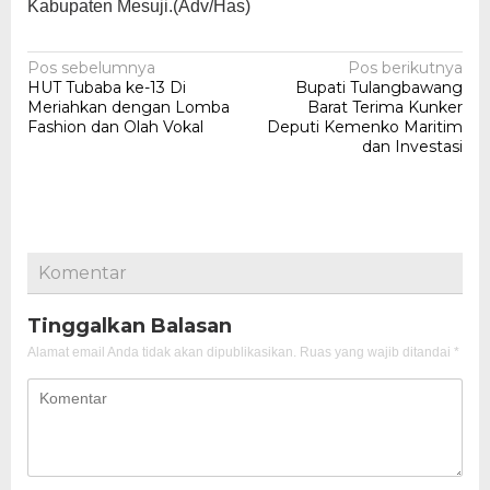
Kabupaten Mesuji.(Adv/Has)
Navigasi
Pos sebelumnya
Pos berikutnya
HUT Tubaba ke-13 Di
Bupati Tulangbawang
pos
Meriahkan dengan Lomba
Barat Terima Kunker
Fashion dan Olah Vokal
Deputi Kemenko Maritim
dan Investasi
Komentar
Tinggalkan Balasan
Alamat email Anda tidak akan dipublikasikan.
Ruas yang wajib ditandai
*