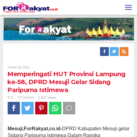
Skip
to
content
Oleh
Maret 18, 2022
R
Memperingati HUT Provinsi Lampung
R
ke-58, DPRD Mesuji Gelar Sidang
Paripurna Istimewa
R R
OTONOMI
-
-
2.047 Views
Mesuji,ForRakyat,co.id-
DPRD Kabupaten Mesuji gelar
Sidang Paripurna Istimewa Dalam Rangka