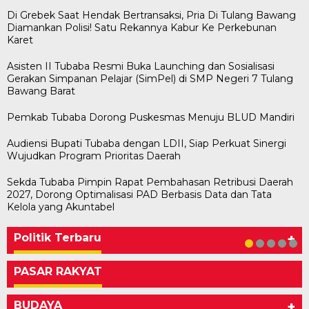
Di Grebek Saat Hendak Bertransaksi, Pria Di Tulang Bawang
Diamankan Polisi! Satu Rekannya Kabur Ke Perkebunan
Karet
Asisten II Tubaba Resmi Buka Launching dan Sosialisasi
Gerakan Simpanan Pelajar (SimPel) di SMP Negeri 7 Tulang
Bawang Barat
Pemkab Tubaba Dorong Puskesmas Menuju BLUD Mandiri
Audiensi Bupati Tubaba dengan LDII, Siap Perkuat Sinergi
Wujudkan Program Prioritas Daerah
Sekda Tubaba Pimpin Rapat Pembahasan Retribusi Daerah
2027, Dorong Optimalisasi PAD Berbasis Data dan Tata
Bawaslu Tegaskan Sikap Siap Bersinergi
Usai Musda, DPD Golkar Tulang Bawang Gelar
M. Aris Pratama Hanan Resmi ‘Nakhodai’ DPD II
Herman HN Lantik Budi Yohanda sebagai
Bupati Tubaba Hadiri Pelantikan Pengurus DPD
Kelola yang Akuntabel
Dengan PWI Tulang Bawang
Rapat Perdana
Partai Golkar Tulangb…
Ketua DPD Partai NasDem Mesuji Periode 202…
dan DPC Partai NasDem Kabupaten Tul…
Di KABAR AKTUAL, POLITIK
Di POLITIK
Di POLITIK
Di POLITIK
Di POLITIK
|
|
|
|
Mei 11, 2026
Mei 1, 2026
Januari 29, 2026
Januari 28, 2026
|
Juli 1, 2026
Politik Terbaru
+
PASAR RAKYAT
BUDAYA
+