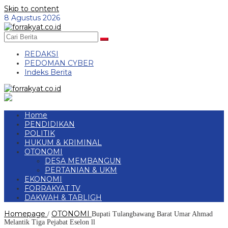
Skip to content
8 Agustus 2026
REDAKSI
PEDOMAN CYBER
Indeks Berita
Home
PENDIDIKAN
POLITIK
HUKUM & KRIMINAL
OTONOMI
DESA MEMBANGUN
PERTANIAN & UKM
EKONOMI
FORRAKYAT TV
DAKWAH & TABLIGH
Homepage
OTONOMI
/
Bupati Tulangbawang Barat Umar Ahmad
Melantik Tiga Pejabat Eselon ll