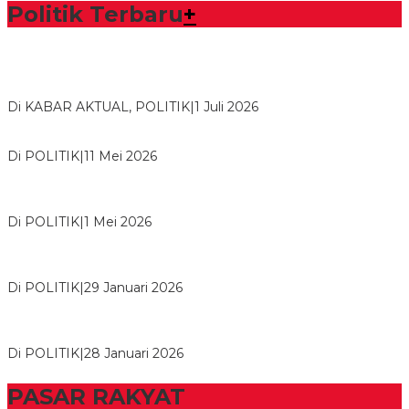
Politik Terbaru
+
Bawaslu Tegaskan Sikap Siap Bersinergi Dengan PWI Tulang
Bawang
Di KABAR AKTUAL, POLITIK
|
1 Juli 2026
Usai Musda, DPD Golkar Tulang Bawang Gelar Rapat Perdana
Di POLITIK
|
11 Mei 2026
M. Aris Pratama Hanan Resmi ‘Nakhodai’ DPD II Partai Golkar
Tulangb…
Di POLITIK
|
1 Mei 2026
Herman HN Lantik Budi Yohanda sebagai Ketua DPD Partai
NasDem Mesuji Periode 202…
Di POLITIK
|
29 Januari 2026
Bupati Tubaba Hadiri Pelantikan Pengurus DPD dan DPC
Partai NasDem Kabupaten Tul…
Di POLITIK
|
28 Januari 2026
PASAR RAKYAT