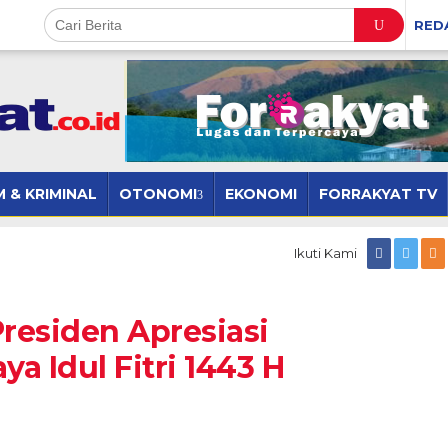
RED
 & KRIMINAL
OTONOMI
EKONOMI
FORRAKYAT TV
Ikuti Kami
residen Apresiasi
a Idul Fitri 1443 H