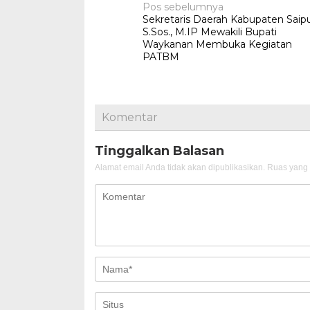
Navigasi
Pos sebelumnya
Sekretaris Daerah Kabupaten Saipu
pos
S.Sos., M.IP Mewakili Bupati
Waykanan Membuka Kegiatan
PATBM
Komentar
Tinggalkan Balasan
Alamat email Anda tidak akan dipublikasikan.
Ruas yang 