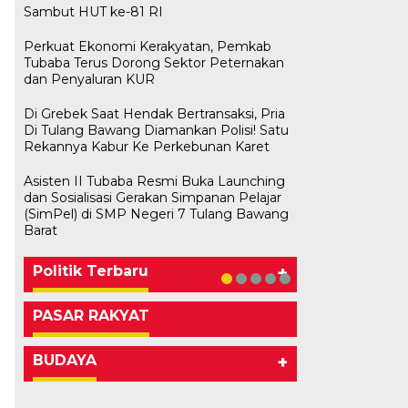
Sambut HUT ke-81 RI
Perkuat Ekonomi Kerakyatan, Pemkab
Tubaba Terus Dorong Sektor Peternakan
dan Penyaluran KUR
Di Grebek Saat Hendak Bertransaksi, Pria
Di Tulang Bawang Diamankan Polisi! Satu
Rekannya Kabur Ke Perkebunan Karet
Asisten II Tubaba Resmi Buka Launching
dan Sosialisasi Gerakan Simpanan Pelajar
Bawaslu Tegaskan Sikap Siap
M. Aris Pratama Hanan Resmi
Herman HN Lantik Budi Yohanda
Bupati Tubaba Hadiri Pelantikan
(SimPel) di SMP Negeri 7 Tulang Bawang
Bersinergi Dengan PWI Tulang
Usai Musda, DPD Golkar Tulang
‘Nakhodai’ DPD II Partai Golkar
sebagai Ketua DPD Partai
Pengurus DPD dan DPC Partai
Barat
Bawang
Bawang Gelar Rapat Perdana
Tulangb…
NasDem Mesuji Periode 202…
NasDem Kabupaten Tul…
Di KABAR AKTUAL, POLITIK
Di POLITIK
Di POLITIK
Di POLITIK
Di POLITIK
|
|
|
|
11 Mei 2026
1 Mei 2026
29 Januari 2026
28 Januari 2026
|
1 Juli 2026
Politik Terbaru
+
PASAR RAKYAT
BUDAYA
+