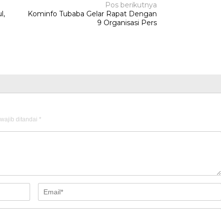
Pos berikutnya
l,
Kominfo Tubaba Gelar Rapat Dengan
9 Organisasi Pers
wajib ditandai
*