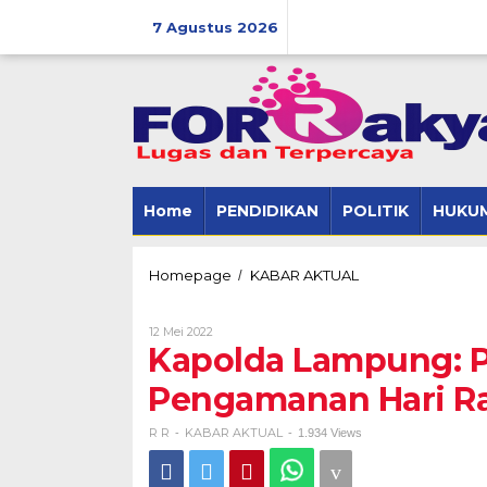
Skip
to
7 Agustus 2026
content
Home
PENDIDIKAN
POLITIK
HUKUM
Kapolda
Homepage
KABAR AKTUAL
/
Lampung:
Presiden
Oleh
12 Mei 2022
Apresiasi
R
Kapolda Lampung: P
Pengamanan
R
Hari
Pengamanan Hari Ray
Raya
Idul
Fitri
R R
KABAR AKTUAL
-
-
1.934 Views
1443
H