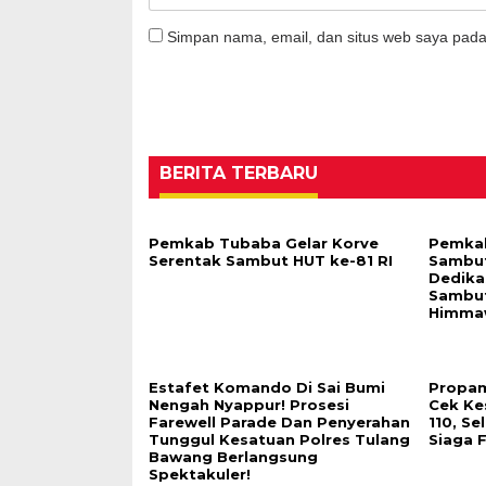
Simpan nama, email, dan situs web saya pada
BERITA TERBARU
Pemkab Tubaba Gelar Korve
Pemkab
Serentak Sambut HUT ke-81 RI
Sambut
Dedika
Sambut
Himma
Estafet Komando Di Sai Bumi
Propam
Nengah Nyappur! Prosesi
Cek Ke
Farewell Parade Dan Penyerahan
110, Se
Tunggul Kesatuan Polres Tulang
Siaga 
Bawang Berlangsung
Spektakuler!