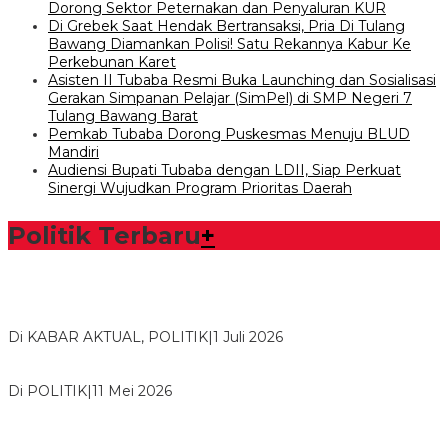
Dorong Sektor Peternakan dan Penyaluran KUR
Di Grebek Saat Hendak Bertransaksi, Pria Di Tulang
Bawang Diamankan Polisi! Satu Rekannya Kabur Ke
Perkebunan Karet
Asisten II Tubaba Resmi Buka Launching dan Sosialisasi
Gerakan Simpanan Pelajar (SimPel) di SMP Negeri 7
Tulang Bawang Barat
Pemkab Tubaba Dorong Puskesmas Menuju BLUD
Mandiri
Audiensi Bupati Tubaba dengan LDII, Siap Perkuat
Sinergi Wujudkan Program Prioritas Daerah
Politik Terbaru
+
Bawaslu Tegaskan Sikap Siap Bersinergi Dengan PWI Tulang
Bawang
Di KABAR AKTUAL, POLITIK
|
1 Juli 2026
Usai Musda, DPD Golkar Tulang Bawang Gelar Rapat Perdana
Di POLITIK
|
11 Mei 2026
M. Aris Pratama Hanan Resmi ‘Nakhodai’ DPD II Partai Golkar
Tulangb…