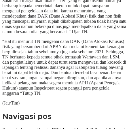
Salah satu masyarakat tubaba “TN” yang engan disebut namanya
berharap kepada pemerintah daerah untuk dapat transparan
mengenai pengelolaan dana ini, karena menurutnya yang
mendapatkan dana DAK (Dana Alokasi Khus) fisik dan non fisik
yang mencapai milyaran rupiah dikabupaten tubaba tidak hanya satu
dinas saja namun beberapa dinas juga mendapatkan dana yang sama
namun besaran nilai yang bervariasi ” Ujar TN.
“Hal itu menurut TN mengenai dana DAK (Dana Alokasi Khusus)
fisik yang bersumber dari APBN dan melalui kementrian keuangan
bergulir sejak tahun sebelumnya juga ada sebelum 2021. Sehingga,
TN berharap kepada semua pihak termasuk Wartawan dan LSM,
dan pengiat lainya untuk dapat turut serta mengawasi dan kroscek di
lapangan tentang realisasi dananya agar Kabupaten tulang bawang
barat ini dapat lebih maju. Dan bantuan tersebut bisa benar- benar
tepat sasaran jangan sampai negara dirugikan, dan apabila adanya
indikasi pelangaran maka segera meminta APH (Aparat Penegak
Hukum) ataupun Inspektorat segera panggil para pengelola
anggaran “Tutup TN.
(Jau/Tim)
Navigasi pos