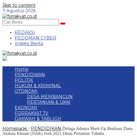
Skip to content
7 Agustus 2026
REDAKSI
PEDOMAN CYBER
Indeks Berita
Home
PENDIDIKAN
POLITIK
HUKUM & KRIMINAL
OTONOMI
DESA MEMBANGUN
PERTANIAN & UKM
EKONOMI
FORRAKYAT TV
DAKWAH & TABLIGH
Homepage
PENDIDIKAN
/
Diduga Adanya Mark-Up Realisasi Dana
Alokasi Khusus (DAK) fisik 2021 Dinas Pertanian Tubaba.