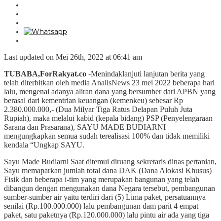
Last updated on Mei 26th, 2022 at 06:41 am
TUBABA,ForRakyat.co
-Menindaklanjuti lanjutan berita yang
telah diterbitkan oleh media AnalisNews 23 mei 2022 beberapa hari
lalu, mengenai adanya aliran dana yang bersumber dari APBN yang
berasal dari kementrian keuangan (kemenkeu) sebesar Rp
2.380.000.000,- (Dua Milyar Tiga Ratus Delapan Puluh Juta
Rupiah), maka melalui kabid (kepala bidang) PSP (Penyelengaraan
Sarana dan Prasarana), SAYU MADE BUDIARNI
mengungkapkan semua sudah terealisasi 100% dan tidak memiliki
kendala “Ungkap SAYU.
Sayu Made Budiarni Saat ditemui diruang sekretaris dinas pertanian,
Sayu memaparkan jumlah total dana DAK (Dana Alokasi Khusus)
Fisik dan beberapa i-tim yang merupakan bangunan yang telah
dibangun dengan mengunakan dana Negara tersebut, pembangunan
sumber-sumber air yaitu terdiri dari (5) Lima paket, persatuannya
senilai (Rp.100.000.000) lalu pembangunan dam parit 4 empat
paket, satu paketnya (Rp.120.000.000) lalu pintu air ada yang tiga