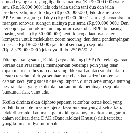
dan ada yang satu, yang tiga itu satuannya (Rp.90.000.000) yang
satu (Rp.36.000.000) lalu ada jalan usaha tani dua dan jalan
produksi satu, nilai totalnya (Rp 626.000.000) lalu dua renovasi
BPP gunung agung nilainya (Rp.99.000.000.) satu lagi penambahan
ruangan renovasi ruangan nilainya pun sama (Rp.99.000.000.) Dan
perlengkapan untuk menunjang informasi didua BPP itu masing-
masing senilai (Rp.50.000.000) bentuk pengadaannya seperti
komputer untuk melakukan zoom meeting, dan dana pendampingan
sebesar (Rp.186.000.000) jadi total semuanya sejumlah
(Rp.2.379.000.000.) jelasnya. Rabu 25/05/2022.
Ditempat yang sama, Kabid (kepala bidang) PSP (Penyelenggaraan
Sarana dan Prasarana), memaparkan beberapa poin yang telah
dipaparkan dari besaran dana yang dikeluarkan dari sumber dana
negara tersebut, dirinya sembari membacakan selembar kertas
catatan kecil yang sudah direkap, diprint, dirinci sebelumnya tentang
besaran dana yang telah dikeluarkan untuk membiayai sejumlah
bangunan fisik yang ada.
Ketika diminta akan diphoto paparan selembar kertas kecil yang
sudah dirinci olehnya mengenai besaran dana yang dikeluarkan,
tidak diperbolehkan maka patut diduga adanya mark-up anggaran
dalam realisasi dana DAK (Dana Alokasi Khusus) fisik tersebut
yang bernilai milyaran rupiah.