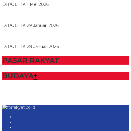
Di POLITIK
|
1 Mei 2026
Herman HN Lantik Budi Yohanda sebagai Ketua DPD Partai
NasDem Mesuji Periode 202…
Di POLITIK
|
29 Januari 2026
Bupati Tubaba Hadiri Pelantikan Pengurus DPD dan DPC
Partai NasDem Kabupaten Tul…
Di POLITIK
|
28 Januari 2026
PASAR RAKYAT
BUDAYA
+