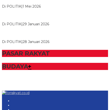
Tulangb…
Di POLITIK
|
1 Mei 2026
Herman HN Lantik Budi Yohanda sebagai Ketua DPD Partai
NasDem Mesuji Periode 202…
Di POLITIK
|
29 Januari 2026
Bupati Tubaba Hadiri Pelantikan Pengurus DPD dan DPC
Partai NasDem Kabupaten Tul…
Di POLITIK
|
28 Januari 2026
PASAR RAKYAT
BUDAYA
+