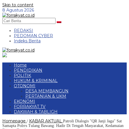
Skip to content
8 Agustus 2026
REDAKSI
PEDOMAN CYBER
Indeks Berita
Home
PENDIDIKAN
POLITIK
HUKUM & KRIMINAL
OTONOMI
DESA MEMBANGUN
PERTANIAN & UKM
EKONOMI
FORRAKYAT TV
DAKWAH & TABLIGH
Homepage
KABAR AKTUAL
/
Patroli Dialogis "QR Janji Jaga" Sat
Samapta Polrrs Tulang Bawang: Hadir Di Tengah Masyarakat, Kedamaian