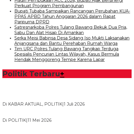
Hadiri Pembukaan ACC 2026, Bupati Ajak Bersinergi
Perkuat Program Pembangunan
Bupati Tubaba Sampaikan Rancangan Perubahan KUA-
PPAS APBD Tahun Anggaran 2026 dalam Rapat
Paripurna DPRD
Satresnarkoba Polres Tulang Bawang Bekuk Dua Pria,
Sabu Dan Alat Hisap Di Amankan
Serka Meisi Babinsa Desa Sidang Iso Mukti Laksanakan
Anjangsana dan Bantu Perehaban Rumah Warga
Tim URC Polres Tulang Bawang Tangkap Terduga
Spesialis Pencurian Lintas Wilayah, Kasus Bermula
Hendak Menggoreng Tempe Karena Lapar
Politik Terbaru
+
Bawaslu Tegaskan Sikap Siap Bersinergi Dengan PWI Tulang
Bawang
Di KABAR AKTUAL, POLITIK
|
1 Juli 2026
Usai Musda, DPD Golkar Tulang Bawang Gelar Rapat Perdana
Di POLITIK
|
11 Mei 2026
M. Aris Pratama Hanan Resmi ‘Nakhodai’ DPD II Partai Golkar