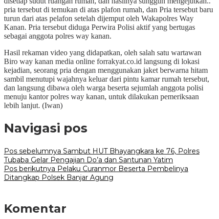
disetiap sudut ruangan rumah, dan hasilnya sungguh mengejutkan..
pria tersebut di temukan di atas plafon rumah, dan Pria tersebut baru
turun dari atas pelafon setelah dijemput oleh Wakapolres Way
Kanan. Pria tersebut diduga Perwira Polisi aktif yang bertugas
sebagai anggota polres way kanan.
Hasil rekaman video yang didapatkan, oleh salah satu wartawan
Biro way kanan media online forrakyat.co.id langsung di lokasi
kejadian, seorang pria dengan menggunakan jaket berwarna hitam
sambil menutupi wajahnya keluar dari pintu kamar rumah tersebut,
dan langsung dibawa oleh warga beserta sejumlah anggota polisi
menuju kantor polres way kanan, untuk dilakukan pemeriksaan
lebih lanjut. (Iwan)
Navigasi pos
Pos sebelumnya
Sambut HUT Bhayangkara ke 76, Polres
Tubaba Gelar Pengajian Do’a dan Santunan Yatim
Pos berikutnya
Pelaku Curanmor Beserta Pembelinya
Ditangkap Polsek Banjar Agung
Komentar