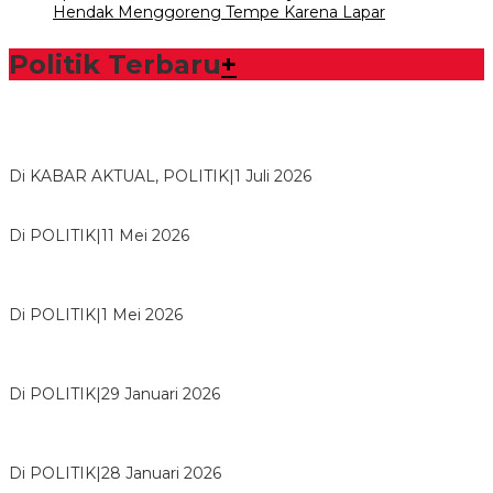
Hendak Menggoreng Tempe Karena Lapar
Politik Terbaru
+
Bawaslu Tegaskan Sikap Siap Bersinergi Dengan PWI Tulang
Bawang
Di KABAR AKTUAL, POLITIK
|
1 Juli 2026
Usai Musda, DPD Golkar Tulang Bawang Gelar Rapat Perdana
Di POLITIK
|
11 Mei 2026
M. Aris Pratama Hanan Resmi ‘Nakhodai’ DPD II Partai Golkar
Tulangb…
Di POLITIK
|
1 Mei 2026
Herman HN Lantik Budi Yohanda sebagai Ketua DPD Partai
NasDem Mesuji Periode 202…
Di POLITIK
|
29 Januari 2026
Bupati Tubaba Hadiri Pelantikan Pengurus DPD dan DPC
Partai NasDem Kabupaten Tul…
Di POLITIK
|
28 Januari 2026