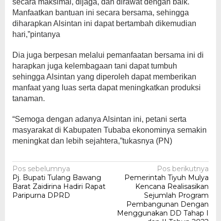
secara maksimal, dijaga, dan dirawat dengan baik.
Manfaatkan bantuan ini secara bersama, sehingga
diharapkan Alsintan ini dapat bertambah dikemudian
hari,”pintanya
Dia juga berpesan melalui pemanfaatan bersama ini di
harapkan juga kelembagaan tani dapat tumbuh
sehingga Alsintan yang diperoleh dapat memberikan
manfaat yang luas serta dapat meningkatkan produksi
tanaman.
“Semoga dengan adanya Alsintan ini, petani serta
masyarakat di Kabupaten Tubaba ekonominya semakin
meningkat dan lebih sejahtera,”tukasnya (PN)
Navigasi
Pos sebelumnya
Pos berikutnya
Pj. Bupati Tulang Bawang
Pemerintah Tiyuh Mulya
pos
Barat Zaidirina Hadiri Rapat
Kencana Realisasikan
Paripurna DPRD
Sejumlah Program
Pembangunan Dengan
Menggunakan DD Tahap I