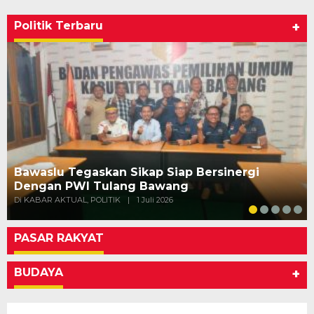
Politik Terbaru
+
Bawaslu Tegaskan Sikap Siap Bersinergi
Dengan PWI Tulang Bawang
Di KABAR AKTUAL, POLITIK
|
1 Juli 2026
PASAR RAKYAT
BUDAYA
+