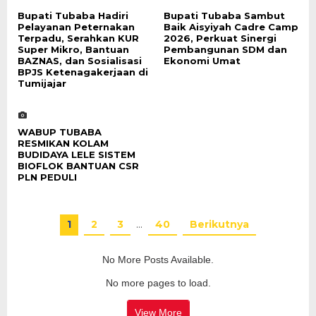
Bupati Tubaba Hadiri
Bupati Tubaba Sambut
Pelayanan Peternakan
Baik Aisyiyah Cadre Camp
Terpadu, Serahkan KUR
2026, Perkuat Sinergi
Super Mikro, Bantuan
Pembangunan SDM dan
BAZNAS, dan Sosialisasi
Ekonomi Umat
BPJS Ketenagakerjaan di
Tumijajar
WABUP TUBABA
RESMIKAN KOLAM
BUDIDAYA LELE SISTEM
BIOFLOK BANTUAN CSR
PLN PEDULI
1
2
3
…
40
Berikutnya
No More Posts Available.
No more pages to load.
View More