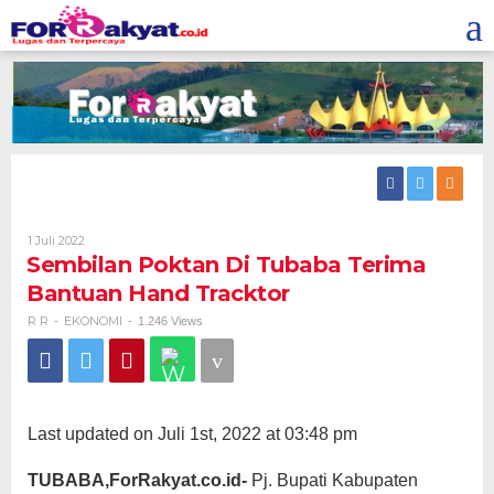
Skip
to
content
Oleh
1 Juli 2022
R
Sembilan Poktan Di Tubaba Terima
R
Bantuan Hand Tracktor
R R
EKONOMI
-
-
1.246 Views
Last updated on Juli 1st, 2022 at 03:48 pm
TUBABA,ForRakyat.co.id-
Pj. Bupati Kabupaten