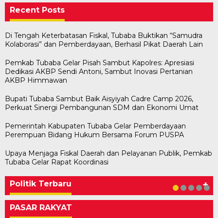
Recent Posts
Di Tengah Keterbatasan Fiskal, Tubaba Buktikan “Samudra
Kolaborasi” dan Pemberdayaan, Berhasil Pikat Daerah Lain
Pemkab Tubaba Gelar Pisah Sambut Kapolres: Apresiasi
Dedikasi AKBP Sendi Antoni, Sambut Inovasi Pertanian
AKBP Himmawan
Bupati Tubaba Sambut Baik Aisyiyah Cadre Camp 2026,
Perkuat Sinergi Pembangunan SDM dan Ekonomi Umat
Pemerintah Kabupaten Tubaba Gelar Pemberdayaan
Perempuan Bidang Hukum Bersama Forum PUSPA
Upaya Menjaga Fiskal Daerah dan Pelayanan Publik, Pemkab
Bawaslu Tegaskan Sikap Siap Bersinergi
Usai Musda, DPD Golkar Tulang Bawang Gelar
M. Aris Pratama Hanan Resmi ‘Nakhodai’ DPD II
Herman HN Lantik Budi Yohanda sebagai
Bupati Tubaba Hadiri Pelantikan Pengurus DPD
Tubaba Gelar Rapat Koordinasi
Dengan PWI Tulang Bawang
Rapat Perdana
Partai Golkar Tulangb…
Ketua DPD Partai NasDem Mesuji Periode 202…
dan DPC Partai NasDem Kabupaten Tul…
In KABAR AKTUAL, POLITIK
In POLITIK
In POLITIK
In POLITIK
In POLITIK
|
|
|
|
May 11, 2026
May 1, 2026
January 29, 2026
January 28, 2026
|
July 1, 2026
Politik Terbaru
+
PASAR RAKYAT