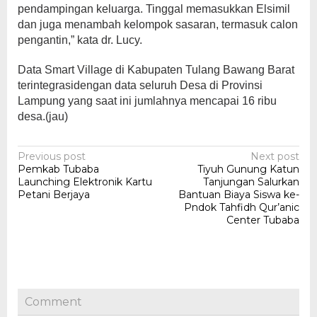
pendampingan keluarga. Tinggal memasukkan Elsimil
dan juga menambah kelompok sasaran, termasuk calon
pengantin,” kata dr. Lucy.
Data Smart Village di Kabupaten Tulang Bawang Barat
terintegrasidengan data seluruh Desa di Provinsi
Lampung yang saat ini jumlahnya mencapai 16 ribu
desa.(jau)
Post
Previous post
Next post
Pemkab Tubaba
Tiyuh Gunung Katun
navigation
Launching Elektronik Kartu
Tanjungan Salurkan
Petani Berjaya
Bantuan Biaya Siswa ke-
Pndok Tahfidh Qur’anic
Center Tubaba
Comment