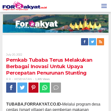
Skip
to
content
By
July 20, 2022
R
Pemkab Tubaba Terus Melakukan
R
Berbagai Inovasi Untuk Upaya
Percepatan Penurunan Stunting
R R
KESEHATAN
-
-
1,405 Views
TUBABA,FORRAKYAT.CO.ID-
Melalui program desa
cerdas (smart village) dan pemberian makanan