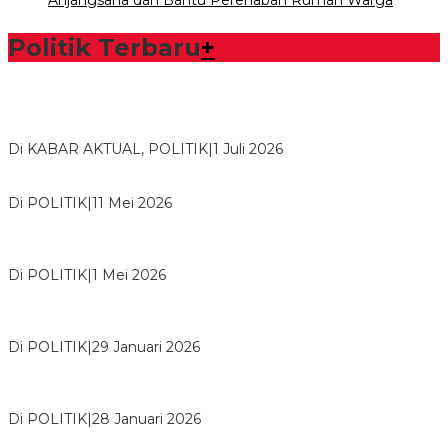
Anjangsana dan Bantu Perehaban Rumah Warga
Politik Terbaru
+
Bawaslu Tegaskan Sikap Siap Bersinergi Dengan PWI Tulang
Bawang
Di KABAR AKTUAL, POLITIK
|
1 Juli 2026
Usai Musda, DPD Golkar Tulang Bawang Gelar Rapat Perdana
Di POLITIK
|
11 Mei 2026
M. Aris Pratama Hanan Resmi ‘Nakhodai’ DPD II Partai Golkar
Tulangb…
Di POLITIK
|
1 Mei 2026
Herman HN Lantik Budi Yohanda sebagai Ketua DPD Partai
NasDem Mesuji Periode 202…
Di POLITIK
|
29 Januari 2026
Bupati Tubaba Hadiri Pelantikan Pengurus DPD dan DPC
Partai NasDem Kabupaten Tul…
Di POLITIK
|
28 Januari 2026