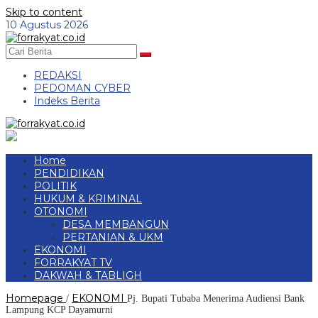
Skip to content
10 Agustus 2026
REDAKSI
PEDOMAN CYBER
Indeks Berita
Home
PENDIDIKAN
POLITIK
HUKUM & KRIMINAL
OTONOMI
DESA MEMBANGUN
PERTANIAN & UKM
EKONOMI
FORRAKYAT TV
DAKWAH & TABLIGH
Homepage
EKONOMI
/
Pj. Bupati Tubaba Menerima Audiensi Bank
Lampung KCP Dayamurni