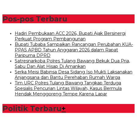
Pos-pos Terbaru
Hadiri Pembukaan ACC 2026, Bupati Ajak Bersinergi
Perkuat Program Pembangunan
Bupati Tubaba Sampaikan Rancangan Perubahan KUA-
PPAS APBD Tahun Anggaran 2026 dalam Rapat
Paripurna DPRD
Satresnarkoba Polres Tulang Bawang Bekuk Dua Pria,
Sabu Dan Alat Hisap Di Amankan
Serka Meisi Babinsa Desa Sidang Iso Mukti Laksanakan
Anjangsana dan Bantu Perehaban Rumah Warga
Tim URC Polres Tulang Bawang Tangkap Terduga
Spesialis Pencurian Lintas Wilayah, Kasus Bermula
Hendak Menggoreng Tempe Karena Lapar
Politik Terbaru
+
Bawaslu Tegaskan Sikap Siap Bersinergi Dengan PWI Tulang
Bawang