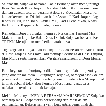
Selepas itu, Sulpakar bersama Kadis Perindag akan mengunjungi
Pasar Senen di Kota Terpadu Mandiri. Dilanjutkan beramahtamah
dengan dengan seluruh perangkat desa Se-Kecamatan Mesuji di
kantor kecamatan. Di sini akan hadir Asisten I, Kadiskoperindag,
Kadis PUPR, Kadishub, Kadis PMD, Kadis Pendidikan, Kadis
Perkim, Ka. Bappeda dan Kabag Kesra.
Kemudian Bupati Sulpakar meninjau Puskesmas Tanjung Mas
Makmur dan lanjut ke Balai Desa. Di sini, Sulpakar bersama Ketua
TP PKK Mesuji akan memberikan arahannya.
Tiga kegiatan lainnya ialah meninjau Pondok Pesantren Nurul Jadid
di Desa Tanjung Mas Jaya, lalu meninjau dermaga di Desa Tanjung
Mas Mulya serta meresmikan Wisata Pemancingan di Desa Muara
Mas.
Pada kegiatan itu, kunjungan dilakukan disejumlah titik penting
yang diharapkan melalui kunjungan kerjanya, berbagai aspek dalam
proses perkembangan dan pembangunan di Kabupaten Mesuji dapat
terlihat, sebagai tolak ukur Pemkab Mesuji agar dapat terus
melakukan terobosan untuk kemajuan.
Melalui Moto nya “KERJA BERSAMA MAJU SEMUA” Sulpakar
berharap mesuji dapat terus berkembang dan Maju dalam
pembangunan. Bekerja sama yang kuat antara pemerintah dan