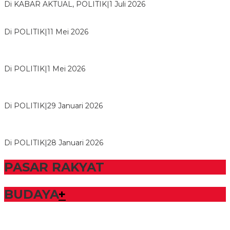
Di KABAR AKTUAL, POLITIK
|
1 Juli 2026
Usai Musda, DPD Golkar Tulang Bawang Gelar Rapat Perdana
Di POLITIK
|
11 Mei 2026
M. Aris Pratama Hanan Resmi ‘Nakhodai’ DPD II Partai Golkar
Tulangb…
Di POLITIK
|
1 Mei 2026
Herman HN Lantik Budi Yohanda sebagai Ketua DPD Partai
NasDem Mesuji Periode 202…
Di POLITIK
|
29 Januari 2026
Bupati Tubaba Hadiri Pelantikan Pengurus DPD dan DPC
Partai NasDem Kabupaten Tul…
Di POLITIK
|
28 Januari 2026
PASAR RAKYAT
BUDAYA
+