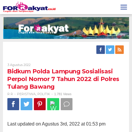
Skip
to
content
Oleh
3 Agustus 2022
R
Bidkum Polda Lampung Sosialisasi
R
Perpol Nomor 7 Tahun 2022 di Polres
Tulang Bawang
R R
PERISTIWA
POLITIK
-
,
-
1.781 Views
Last updated on Agustus 3rd, 2022 at 01:53 pm