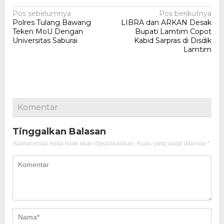
Navigasi
Pos sebelumnya
Pos berikutnya
Polres Tulang Bawang
LIBRA dan ARKAN Desak
pos
Teken MoU Dengan
Bupati Lamtim Copot
Universitas Saburai
Kabid Sarpras di Disdik
Lamtim
Komentar
Tinggalkan Balasan
Alamat email Anda tidak akan dipublikasikan.
Ruas yang wajib ditandai
*