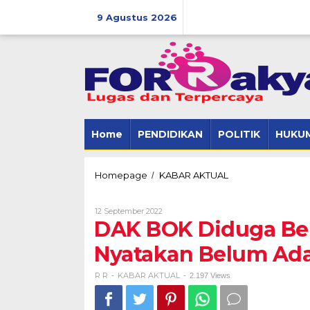
Skip
to
9 Agustus 2026
content
Home
PENDIDIKAN
POLITIK
HUKUM
DAK
Homepage
KABAR AKTUAL
/
BOK
Diduga
Oleh
12 September 2022
Bermasalah,
R
DAK BOK Diduga Be
Dinkes
R
Tubaba
Nyatakan Belum Ada
Nyatakan
Belum
Ada
R R
KABAR AKTUAL
-
-
2.197 Views
Panggilan
Kejari