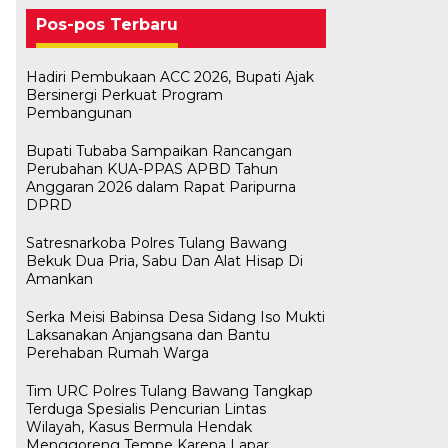
Pos-pos Terbaru
Hadiri Pembukaan ACC 2026, Bupati Ajak
Bersinergi Perkuat Program
Pembangunan
Bupati Tubaba Sampaikan Rancangan
Perubahan KUA-PPAS APBD Tahun
Anggaran 2026 dalam Rapat Paripurna
DPRD
Satresnarkoba Polres Tulang Bawang
Bekuk Dua Pria, Sabu Dan Alat Hisap Di
Amankan
Serka Meisi Babinsa Desa Sidang Iso Mukti
Laksanakan Anjangsana dan Bantu
Perehaban Rumah Warga
Tim URC Polres Tulang Bawang Tangkap
Terduga Spesialis Pencurian Lintas
Bawaslu Tegaskan Sikap Siap
M. Aris Pratama Hanan Resmi
Herman HN Lantik Budi Yohanda
Bupati Tubaba Hadiri Pelantikan
Wilayah, Kasus Bermula Hendak
Bersinergi Dengan PWI Tulang
Usai Musda, DPD Golkar Tulang
‘Nakhodai’ DPD II Partai Golkar
sebagai Ketua DPD Partai
Pengurus DPD dan DPC Partai
Menggoreng Tempe Karena Lapar