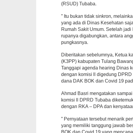
(RSUD) Tubaba.
” Itu bukan tidak sinkron, melain
yang ada di Dinas Kesehatan saj
Rumah Sakit Umum. Setelah jadi 
rupanya digabungkan, antara an
pungkasnya.
Diberitakan sebelumnya, Ketua ka
(K3PP) kabupaten Tulang Bawang
Tanggapi agenda hearing Dinas 
dengan komisi ll digedung DPRD 
dana DAK BOK dan Covid 19 pad
Ahmad Basri mengatakan sampai h
komisi ll DPRD Tubaba diketemuk
dengan RKA – DPA dan kenyataan 
” Pernyataan tersebut menarik p
yang memiliki tanggung jawab be
BOK dan Covid 19 yang mencapai