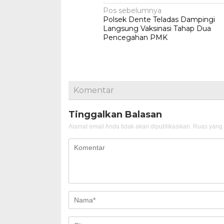
Navigasi
Pos sebelumnya
Polsek Dente Teladas Dampingi
pos
Langsung Vaksinasi Tahap Dua
Pencegahan PMK
Komentar
Tinggalkan Balasan
Alamat email Anda tidak akan dipublikasikan.
Ruas yang 