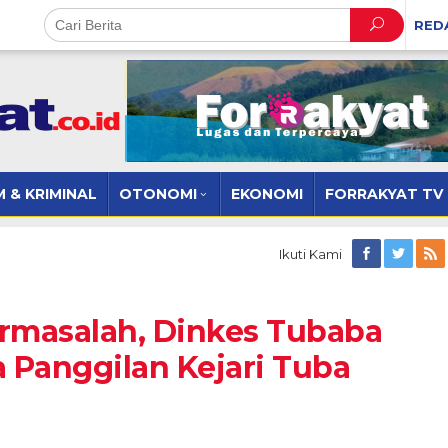
RED
 & KRIMINAL
OTONOMI
EKONOMI
FORRAKYAT TV
Ikuti Kami
rmasalah, Dinkes Tubaba
 Panggilan Kejari Tuba