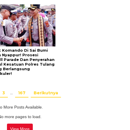
t Komando Di Sai Bumi
 Nyappur! Prosesi
ll Parade Dan Penyerahan
l Kesatuan Polres Tulang
 Berlangsung
kuler!
3
…
167
Berikutnya
o More Posts Available.
No more pages to load.
View More