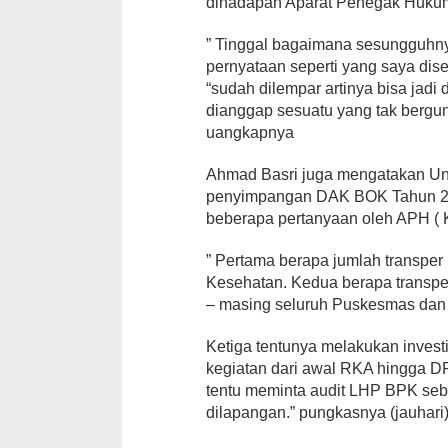
dihadapan Aparat Penegak Hukum 
” Tinggal bagaimana sesungguhny
pernyataan seperti yang saya dise
“sudah dilempar artinya bisa jadi
dianggap sesuatu yang tak bergun
uangkapnya
Ahmad Basri juga mengatakan Unt
penyimpangan DAK BOK Tahun 2
beberapa pertanyaan oleh APH ( K
” Pertama berapa jumlah transper
Kesehatan. Kedua berapa transp
– masing seluruh Puskesmas da
Ketiga tentunya melakukan invest
kegiatan dari awal RKA hingga DP
tentu meminta audit LHP BPK seba
dilapangan.” pungkasnya (jauhari