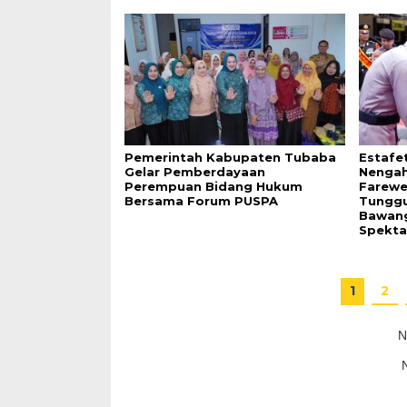
Pemerintah Kabupaten Tubaba
Estafe
Gelar Pemberdayaan
Nengah
Perempuan Bidang Hukum
Farewe
Bersama Forum PUSPA
Tunggu
Bawang
Spekta
1
2
N