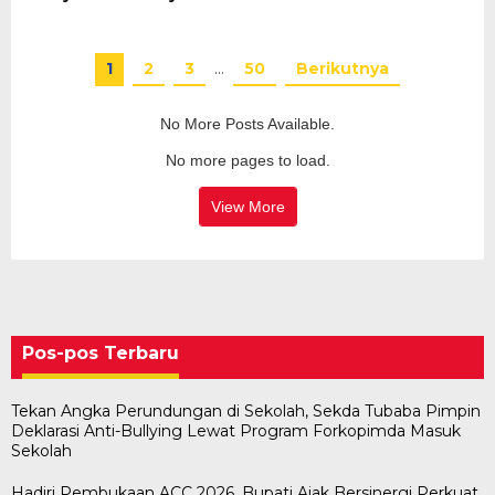
1
2
3
…
50
Berikutnya
No More Posts Available.
No more pages to load.
View More
Pos-pos Terbaru
Tekan Angka Perundungan di Sekolah, Sekda Tubaba Pimpin
Deklarasi Anti-Bullying Lewat Program Forkopimda Masuk
Sekolah
Hadiri Pembukaan ACC 2026, Bupati Ajak Bersinergi Perkuat