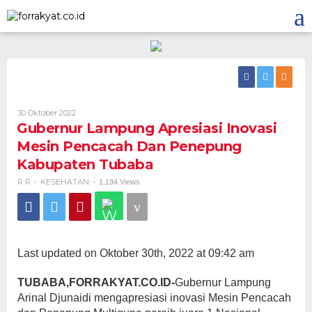
Skip
to
content
Oleh
30 Oktober 2022
R
Gubernur Lampung Apresiasi Inovasi
R
Mesin Pencacah Dan Penepung
Kabupaten Tubaba
R R
KESEHATAN
-
-
1.194 Views
Last updated on Oktober 30th, 2022 at 09:42 am
TUBABA,FORRAKYAT.CO.ID-
Gubernur Lampung
Arinal Djunaidi mengapresiasi inovasi Mesin Pencacah