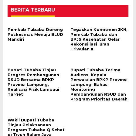
BERITA TERBARU
Pemkab Tubaba Dorong
Tegaskan Komitmen JKN,
Puskesmas Menuju BLUD
Pemkab Tubaba dan
Mandiri
BPJS Kesehatan Gelar
Rekonsiliasi Iuran
Triwulan II
Bupati Tubaba Tinjau
Bupati Tubaba Terima
Progres Pembangunan
Audiensi Kepala
RSUD Bersama BPKP
Perwakilan BPKP Provinsi
Provinsi Lampung,
Lampung, Bahas
Realisasi Fisik Lampaui
Monitoring
Target
Pembangunan RSUD dan
Program Prioritas Daerah
Wakil Bupati Tubaba
Tinjau Pelaksanaan
Program Tubaba Q Sehat
di Tiyuh Balam Jaya