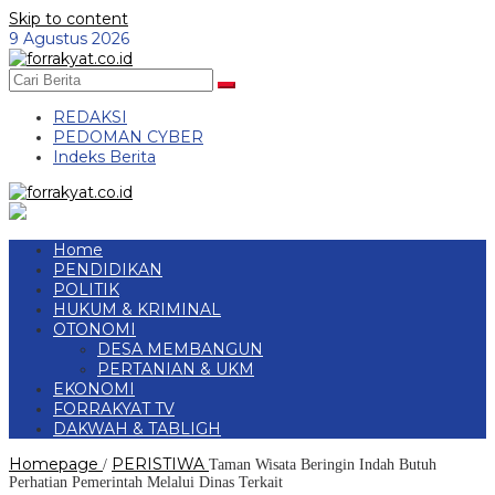
Skip to content
9 Agustus 2026
REDAKSI
PEDOMAN CYBER
Indeks Berita
Home
PENDIDIKAN
POLITIK
HUKUM & KRIMINAL
OTONOMI
DESA MEMBANGUN
PERTANIAN & UKM
EKONOMI
FORRAKYAT TV
DAKWAH & TABLIGH
Homepage
PERISTIWA
/
Taman Wisata Beringin Indah Butuh
Perhatian Pemerintah Melalui Dinas Terkait