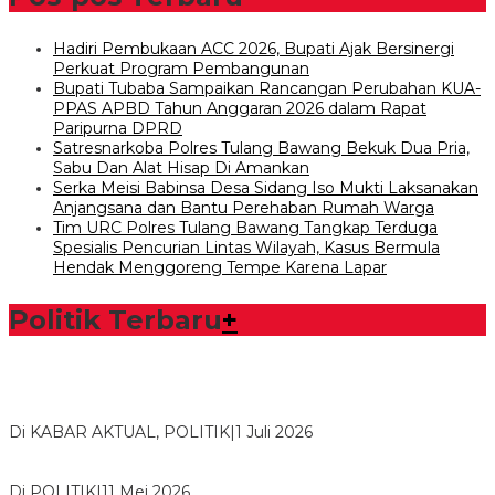
Hadiri Pembukaan ACC 2026, Bupati Ajak Bersinergi
Perkuat Program Pembangunan
Bupati Tubaba Sampaikan Rancangan Perubahan KUA-
PPAS APBD Tahun Anggaran 2026 dalam Rapat
Paripurna DPRD
Satresnarkoba Polres Tulang Bawang Bekuk Dua Pria,
Sabu Dan Alat Hisap Di Amankan
Serka Meisi Babinsa Desa Sidang Iso Mukti Laksanakan
Anjangsana dan Bantu Perehaban Rumah Warga
Tim URC Polres Tulang Bawang Tangkap Terduga
Spesialis Pencurian Lintas Wilayah, Kasus Bermula
Hendak Menggoreng Tempe Karena Lapar
Politik Terbaru
+
Bawaslu Tegaskan Sikap Siap Bersinergi Dengan PWI Tulang
Bawang
Di KABAR AKTUAL, POLITIK
|
1 Juli 2026
Usai Musda, DPD Golkar Tulang Bawang Gelar Rapat Perdana
Di POLITIK
|
11 Mei 2026