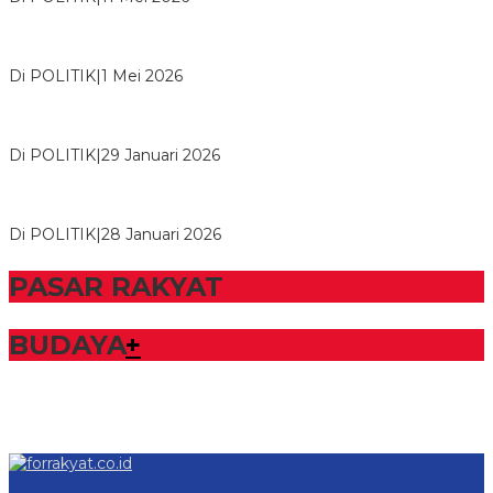
M. Aris Pratama Hanan Resmi ‘Nakhodai’ DPD II Partai Golkar
Tulangb…
Di POLITIK
|
1 Mei 2026
Herman HN Lantik Budi Yohanda sebagai Ketua DPD Partai
NasDem Mesuji Periode 202…
Di POLITIK
|
29 Januari 2026
Bupati Tubaba Hadiri Pelantikan Pengurus DPD dan DPC
Partai NasDem Kabupaten Tul…
Di POLITIK
|
28 Januari 2026
PASAR RAKYAT
BUDAYA
+