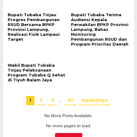
Bupati Tubaba Tinjau
Bupati Tubaba Terima
Progres Pembangunan
Audiensi Kepala
RSUD Bersama BPKP
Perwakilan BPKP Provinsi
Provinsi Lampung,
Lampung, Bahas
Realisasi Fisik Lampaui
Monitoring
Target
Pembangunan RSUD dan
Program Prioritas Daerah
Wakil Bupati Tubaba
Tinjau Pelaksanaan
Program Tubaba Q Sehat
di Tiyuh Balam Jaya
1
2
3
…
50
Berikutnya
No More Posts Available.
No more pages to load.