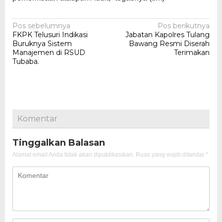
Navigasi
Pos sebelumnya
Pos berikutnya
FKPK Telusuri Indikasi
Jabatan Kapolres Tulang
pos
Buruknya Sistem
Bawang Resmi Diserah
Manajemen di RSUD
Terimakan
Tubaba.
Komentar
Tinggalkan Balasan
Alamat email Anda tidak akan dipublikasikan.
Ruas yang wajib ditandai
*