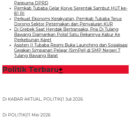
Paripurna DPRD
Pemkab Tubaba Gelar Korve Serentak Sambut HUT ke-
81 RI
Perkuat Ekonomi Kerakyatan, Pemkab Tubaba Terus
Dorong Sektor Peternakan dan Penyaluran KUR
Di Grebek Saat Hendak Bertransaksi, Pria Di Tulang
Bawang Diamankan Polisi! Satu Rekannya Kabur Ke
Perkebunan Karet
Asisten II Tubaba Resmi Buka Launching dan Sosialisasi
Gerakan Simpanan Pelajar (SimPel) di SMP Negeri 7
Tulang Bawang Barat
Politik Terbaru
+
Bawaslu Tegaskan Sikap Siap Bersinergi Dengan PWI Tulang
Bawang
Di KABAR AKTUAL, POLITIK
|
1 Juli 2026
Usai Musda, DPD Golkar Tulang Bawang Gelar Rapat Perdana
Di POLITIK
|
11 Mei 2026
M. Aris Pratama Hanan Resmi ‘Nakhodai’ DPD II Partai Golkar
Tulangb…