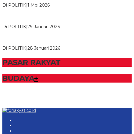
Di POLITIK
|
1 Mei 2026
Herman HN Lantik Budi Yohanda sebagai Ketua DPD Partai
NasDem Mesuji Periode 202…
Di POLITIK
|
29 Januari 2026
Bupati Tubaba Hadiri Pelantikan Pengurus DPD dan DPC
Partai NasDem Kabupaten Tul…
Di POLITIK
|
28 Januari 2026
PASAR RAKYAT
BUDAYA
+