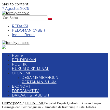
Skip to content
7 Agustus 2026
REDAKSI
PEDOMAN CYBER
Indeks Berita
Home
PENDIDIKAN
POLITIK
HUKUM & KRIMINAL
OTONOMI
DESA MEMBANGUN
PERTANIAN & UKM
EKONOMI
FORRAKYAT TV
DAKWAH & TABLIGH
Homepage
OTONOMI
/
Penjabat Bupati Qudrotul Ikhwan Tinjau
Dermaga dan Pembangunan 2 Jembatan di Kampung Kuala Teladas