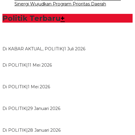
Sinergi Wujudkan Program Prioritas Daerah
Politik Terbaru
+
Bawaslu Tegaskan Sikap Siap Bersinergi Dengan PWI Tulang
Bawang
Di KABAR AKTUAL, POLITIK
|
1 Juli 2026
Usai Musda, DPD Golkar Tulang Bawang Gelar Rapat Perdana
Di POLITIK
|
11 Mei 2026
M. Aris Pratama Hanan Resmi ‘Nakhodai’ DPD II Partai Golkar
Tulangb…
Di POLITIK
|
1 Mei 2026
Herman HN Lantik Budi Yohanda sebagai Ketua DPD Partai
NasDem Mesuji Periode 202…
Di POLITIK
|
29 Januari 2026
Bupati Tubaba Hadiri Pelantikan Pengurus DPD dan DPC
Partai NasDem Kabupaten Tul…
Di POLITIK
|
28 Januari 2026