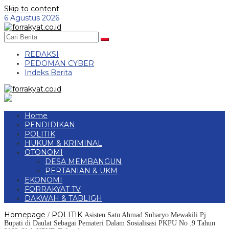
Skip to content
6 Agustus 2026
REDAKSI
PEDOMAN CYBER
Indeks Berita
Home
PENDIDIKAN
POLITIK
HUKUM & KRIMINAL
OTONOMI
DESA MEMBANGUN
PERTANIAN & UKM
EKONOMI
FORRAKYAT TV
DAKWAH & TABLIGH
Homepage
POLITIK
/
Asisten Satu Ahmad Suharyo Mewakili Pj.
Bupati di Daulat Sebagai Pemateri Dalam Sosialisasi PKPU No .9 Tahun