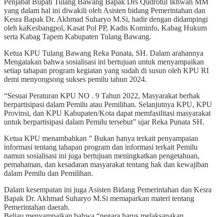
Penjabat Bupati Tulang Bawang Bapak Drs Qudrotul Ikhwan MM
yang dalam hal ini diwakili oleh Asisten bidang Pemerintahan dan
Kesra Bapak Dr. Akhmad Suharyo M.Si, hadir dengan didampingi
oleh kaKesbangpol, Kasat Pol PP, Kadis Kominfo, Kabag Hukum
serta Kabag Tapem Kabupaten Tulang Bawang.
Ketua KPU Tulang Bawang Reka Punata, SH. Dalam arahannya
Mengatakan bahwa sosialisasi ini bertujuan untuk menyampaikan
setiap tahapan program kegiatan yang sudah di susun oleh KPU RI
demi menyongsong sukses pemilu tahun 2024.
“Sesuai Peraturan KPU NO . 9 Tahun 2022, Masyarakat berhak
berpartisipasi dalam Pemilu atau Pemilihan. Selanjutnya KPU, KPU
Provinsi, dan KPU Kabupaten/Kota dapat memfasilitasi masyarakat
untuk berpartisipasi dalam Pemilu tersebut” ujar Reka Punata SH.
Ketua KPU menambahkan ” Bukan hanya terkait penyampaian
informasi tentang tahapan program dan informasi terkait Pemilu
namun sosialisasi ini juga bertujuan meningkatkan pengetahuan,
pemahaman, dan kesadaran masyarakat tentang hak dan kewajiban
dalam Pemilu dan Pemilihan.
Dalam kesempatan ini juga Asisten Bidang Pemerintahan dan Kesra
Bapak Dr. Akhmad Suharyo M.Si memaparkan materi tentang
Pemerintahan daerah.
Beliau menyampaikan bahwa “negara harus melaksanakan