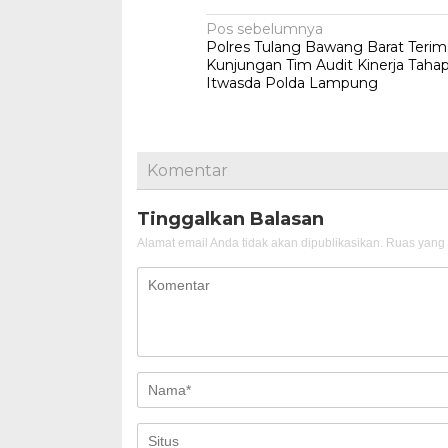
Navigasi
Pos sebelumnya
Polres Tulang Bawang Barat Terim
pos
Kunjungan Tim Audit Kinerja Tahap
Itwasda Polda Lampung
Komentar
Tinggalkan Balasan
Alamat email Anda tidak akan dipublikasikan.
Ruas yang 