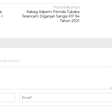
Pos berikutnya
a
Kabag Adpem Pemda Tubaba
 I
Terancam Diganjari Sangsi PP 94
Tahun 2021
wajib ditandai
*