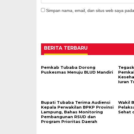
Simpan nama, email, dan situs web saya pada
BERITA TERBARU
Pemkab Tubaba Dorong
Tegask
Puskesmas Menuju BLUD Mandiri
Pemka
Keseha
Iuran T
Bupati Tubaba Terima Audiensi
Wakil 
Kepala Perwakilan BPKP Provinsi
Pelaks
Lampung, Bahas Monitoring
Sehat 
Pembangunan RSUD dan
Program Prioritas Daerah