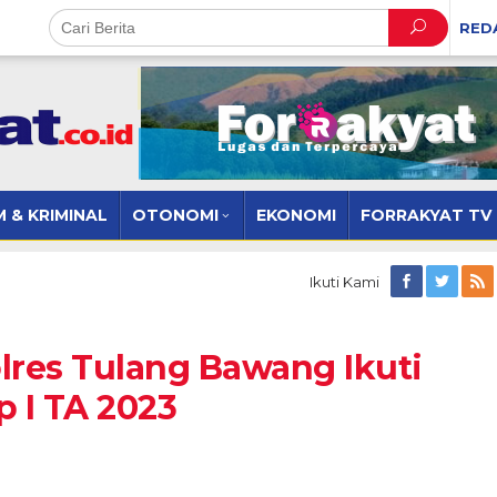
RED
 & KRIMINAL
OTONOMI
EKONOMI
FORRAKYAT TV
Ikuti Kami
lres Tulang Bawang Ikuti
p I TA 2023