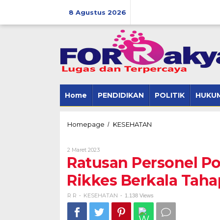
Skip
to
8 Agustus 2026
content
Home
PENDIDIKAN
POLITIK
HUKUM
Ratusan
Homepage
KESEHATAN
/
Personel
Polres
Oleh
2 Maret 2023
Tulang
R
Ratusan Personel Po
Bawang
R
Ikuti
Rikkes Berkala Taha
Rikkes
Berkala
Tahap
R R
KESEHATAN
-
-
1.138 Views
I
TA