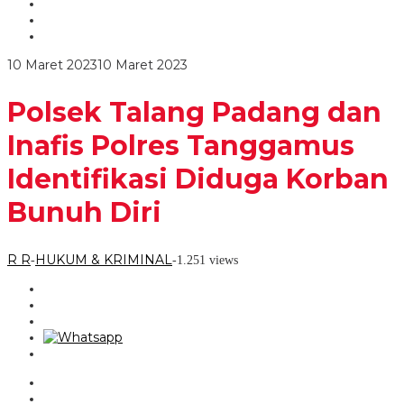
Inafis
Polres
Tanggamus
Identifikasi
oleh
10 Maret 2023
10 Maret 2023
Diduga
R
Korban
R
Bunuh
Polsek Talang Padang dan
Diri
Inafis Polres Tanggamus
Identifikasi Diduga Korban
Bunuh Diri
R R
HUKUM & KRIMINAL
-
-
1.251 views