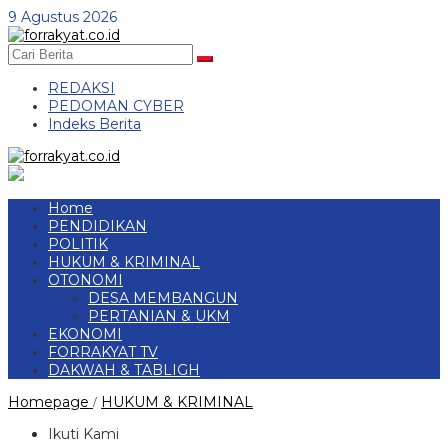
Skip
9 Agustus 2026
to
content
REDAKSI
PEDOMAN CYBER
Indeks Berita
Home
PENDIDIKAN
POLITIK
HUKUM & KRIMINAL
OTONOMI
DESA MEMBANGUN
PERTANIAN & UKM
EKONOMI
FORRAKYAT TV
DAKWAH & TABLIGH
Polsek
Homepage
HUKUM & KRIMINAL
/
Talang
Padang
Ikuti Kami
dan