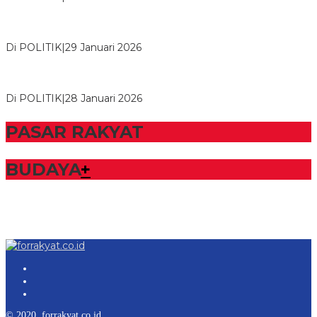
Herman HN Lantik Budi Yohanda sebagai Ketua DPD Partai
NasDem Mesuji Periode 202…
Di POLITIK
|
29 Januari 2026
Bupati Tubaba Hadiri Pelantikan Pengurus DPD dan DPC
Partai NasDem Kabupaten Tul…
Di POLITIK
|
28 Januari 2026
PASAR RAKYAT
BUDAYA
+
© 2020. forrakyat.co.id