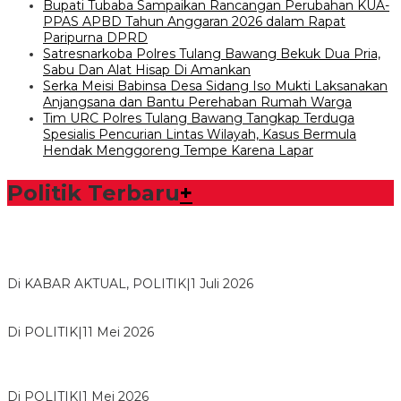
Bupati Tubaba Sampaikan Rancangan Perubahan KUA-
PPAS APBD Tahun Anggaran 2026 dalam Rapat
Paripurna DPRD
Satresnarkoba Polres Tulang Bawang Bekuk Dua Pria,
Sabu Dan Alat Hisap Di Amankan
Serka Meisi Babinsa Desa Sidang Iso Mukti Laksanakan
Anjangsana dan Bantu Perehaban Rumah Warga
Tim URC Polres Tulang Bawang Tangkap Terduga
Spesialis Pencurian Lintas Wilayah, Kasus Bermula
Hendak Menggoreng Tempe Karena Lapar
Politik Terbaru
+
Bawaslu Tegaskan Sikap Siap Bersinergi Dengan PWI Tulang
Bawang
Di KABAR AKTUAL, POLITIK
|
1 Juli 2026
Usai Musda, DPD Golkar Tulang Bawang Gelar Rapat Perdana
Di POLITIK
|
11 Mei 2026
M. Aris Pratama Hanan Resmi ‘Nakhodai’ DPD II Partai Golkar
Tulangb…
Di POLITIK
|
1 Mei 2026