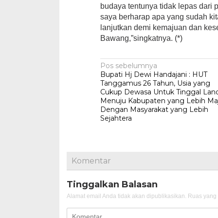
budaya tentunya tidak lepas dari 
saya berharap apa yang sudah kit
lanjutkan demi kemajuan dan kese
Bawang,”singkatnya. (*)
Navigasi
Pos sebelumnya
Bupati Hj Dewi Handajani : HUT
pos
Tanggamus 26 Tahun, Usia yang
Cukup Dewasa Untuk Tinggal Lan
Menuju Kabupaten yang Lebih Ma
Dengan Masyarakat yang Lebih
Sejahtera
Komentar
Tinggalkan Balasan
Alamat email Anda tidak akan dipublikasikan.
Ruas yang 