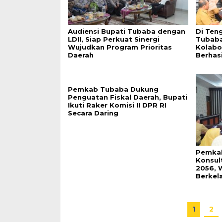
Audiensi Bupati Tubaba dengan
Di Ten
LDII, Siap Perkuat Sinergi
Tubaba
Wujudkan Program Prioritas
Kolabo
Daerah
Berhasi
Pemkab Tubaba Dukung
Penguatan Fiskal Daerah, Bupati
Ikuti Raker Komisi II DPR RI
Secara Daring
Pemkab
Konsul
2056,
Berkel
1
2