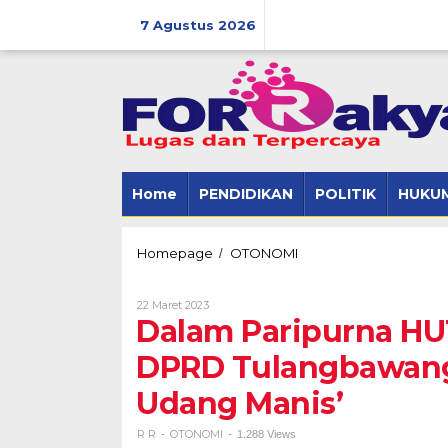
Skip
to
7 Agustus 2026
content
Home
PENDIDIKAN
POLITIK
HUKUM
Dalam
Homepage
OTONOMI
/
Paripurna
HUT
Oleh
22 Maret 2023
Kabupaten
R
Dalam Paripurna HU
dan
R
Provinsi
DPRD Tulangbawang 
di
DPRD
Udang Manis’
Tulangbawang
,
Disosialisaikan
R R
OTONOMI
-
-
1.288 Views