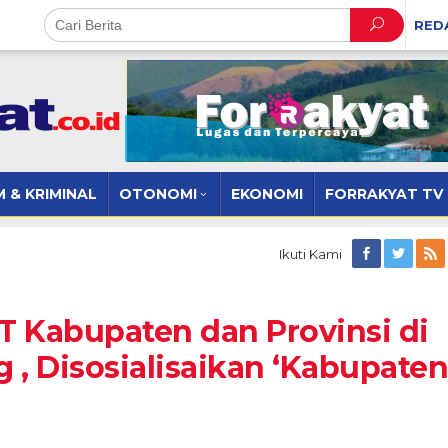
RED
 & KRIMINAL
OTONOMI
EKONOMI
FORRAKYAT TV
Ikuti Kami
T Kabupaten dan Provinsi di
, Disosialisaikan ‘Kabupaten