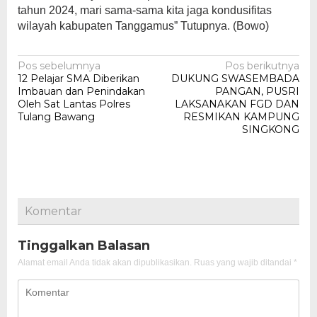
tahun 2024, mari sama-sama kita jaga kondusifitas
wilayah kabupaten Tanggamus” Tutupnya. (Bowo)
Navigasi
Pos sebelumnya
Pos berikutnya
12 Pelajar SMA Diberikan
DUKUNG SWASEMBADA
pos
Imbauan dan Penindakan
PANGAN, PUSRI
Oleh Sat Lantas Polres
LAKSANAKAN FGD DAN
Tulang Bawang
RESMIKAN KAMPUNG
SINGKONG
Komentar
Tinggalkan Balasan
Alamat email Anda tidak akan dipublikasikan.
Ruas yang wajib ditandai
*