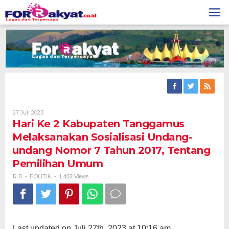
Skip
to
content
Oleh
27 Juli 2023
R
Hari Ke 2 Kabupaten Tanggamus
R
Melaksanakan Sosialisasi Undang-
undang Nomor 7 Tahun 2017, Tentang
Pemilihan Umum
R R
POLITIK
-
-
1.402 Views
Last updated on Juli 27th, 2023 at 10:16 am