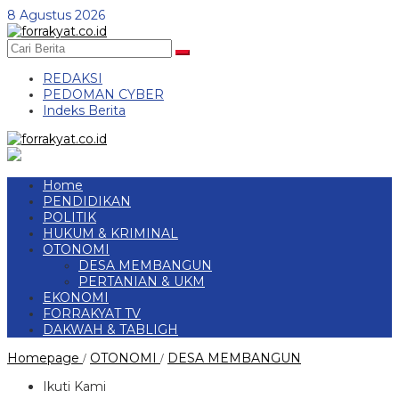
Skip
8 Agustus 2026
to
content
REDAKSI
PEDOMAN CYBER
Indeks Berita
Home
PENDIDIKAN
POLITIK
HUKUM & KRIMINAL
OTONOMI
DESA MEMBANGUN
PERTANIAN & UKM
EKONOMI
FORRAKYAT TV
DAKWAH & TABLIGH
Pemerintah
Homepage
OTONOMI
DESA MEMBANGUN
/
/
Tiyuh
Kagungan
Ikuti Kami
Ratu