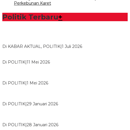
Perkebunan Karet
Politik Terbaru
+
Bawaslu Tegaskan Sikap Siap Bersinergi Dengan PWI Tulang
Bawang
Di KABAR AKTUAL, POLITIK
|
1 Juli 2026
Usai Musda, DPD Golkar Tulang Bawang Gelar Rapat Perdana
Di POLITIK
|
11 Mei 2026
M. Aris Pratama Hanan Resmi ‘Nakhodai’ DPD II Partai Golkar
Tulangb…
Di POLITIK
|
1 Mei 2026
Herman HN Lantik Budi Yohanda sebagai Ketua DPD Partai
NasDem Mesuji Periode 202…
Di POLITIK
|
29 Januari 2026
Bupati Tubaba Hadiri Pelantikan Pengurus DPD dan DPC
Partai NasDem Kabupaten Tul…
Di POLITIK
|
28 Januari 2026