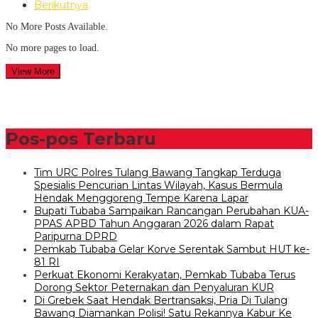
Berikutnya
No More Posts Available.
No more pages to load.
View More
Pos-pos Terbaru
Tim URC Polres Tulang Bawang Tangkap Terduga
Spesialis Pencurian Lintas Wilayah, Kasus Bermula
Hendak Menggoreng Tempe Karena Lapar
Bupati Tubaba Sampaikan Rancangan Perubahan KUA-
PPAS APBD Tahun Anggaran 2026 dalam Rapat
Paripurna DPRD
Pemkab Tubaba Gelar Korve Serentak Sambut HUT ke-
81 RI
Perkuat Ekonomi Kerakyatan, Pemkab Tubaba Terus
Dorong Sektor Peternakan dan Penyaluran KUR
Di Grebek Saat Hendak Bertransaksi, Pria Di Tulang
Bawang Diamankan Polisi! Satu Rekannya Kabur Ke