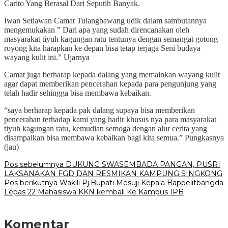
Carito Yang Berasal Dari Seputih Banyak.
Iwan Setiawan Camat Tulangbawang udik dalam sambutannya
mengemukakan ” Dari apa yang sudah direncanakan oleh
masyarakat tiyuh kagungan ratu tentunya dengan semangat gotong
royong kita harapkan ke depan bisa tetap terjaga Seni budaya
wayang kulit ini.” Ujarnya
Camat juga berharap kepada dalang yang memainkan wayang kulit
agar dapat memberikan pencerahan kepada para pengunjung yang
telah hadir sehingga bisa membawa kebaikan.
“saya berharap kepada pak dalang supaya bisa memberikan
pencerahan terhadap kami yang hadir khusus nya para masyarakat
tiyuh kagungan ratu, kemudian semoga dengan alur cerita yang
disampaikan bisa membawa kebaikan bagi kita semua.” Pungkasnya
(jau)
Navigasi
Pos sebelumnya
DUKUNG SWASEMBADA PANGAN, PUSRI
LAKSANAKAN FGD DAN RESMIKAN KAMPUNG SINGKONG
pos
Pos berikutnya
Wakili Pj.Bupati Mesuji Kepala Bappelitbangda
Lepas 22 Mahasiswa KKN kembali Ke Kampus IPB
Komentar