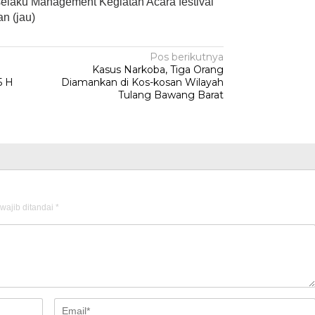
laku Management Kegiatan Acara festival
n (jau)
Pos berikutnya
i
Kasus Narkoba, Tiga Orang
5 H
Diamankan di Kos-kosan Wilayah
Tulang Bawang Barat
wajib ditandai
*