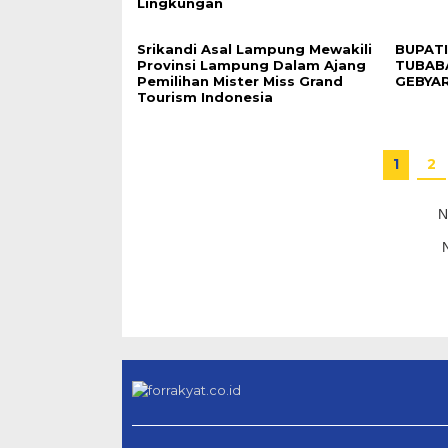
Lingkungan
Srikandi Asal Lampung Mewakili
BUPATI
Provinsi Lampung Dalam Ajang
TUBAB
Pemilihan Mister Miss Grand
GEBYAR
Tourism Indonesia
1
2
N