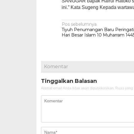
SANGGAR bapak Hairul Hatoko se
ini.” Kata Sugeng Kepada wartawa
Navigasi
Pos sebelumnya
Tiyuh Penumangan Baru Peringat
pos
Hari Besar Islam 10 Muharram 144
Komentar
Tinggalkan Balasan
Alamat email Anda tidak akan dipublikasikan.
Ruas yang 