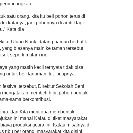
mperbincangkan.
uk satu orang, kita itu beli pohon terus di
adui katanya, jadi pohonnya di ambil lagi.
u.” Kata dia
kitar Uluan Nurik, datang namun berbalik
 yang biasanya main ke taman tersebut
asuk seperti malam ini.
ya yang masih kecil ternyata tidak bisa
g untuk beli tanaman itu,” ucapnya
n festival tersebut, Direktur Sekolah Seni
ya mengatakan membeli bibit pohon bentuk
ama-sama berkontribusi.
edunia, dan Kita mencoba membentuk
jukan ini mahal Kalau di tiket masyarakat
i biaya produksi acara ini. Kalau misalnya di
tus ribu per orang, masyarakat kita disini