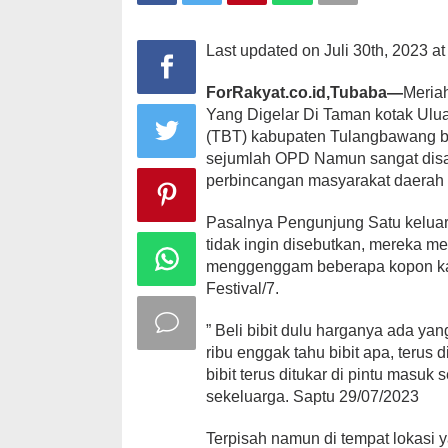
Bibit
Pohon
Tidak
Last updated on Juli 30th, 2023 a
Boleh
Masuk
ForRakyat.co.id,Tubaba—
Meria
Yang Digelar Di Taman kotak Ulu
(TBT) kabupaten Tulangbawang ba
sejumlah OPD Namun sangat disay
perbincangan masyarakat daerah
Pasalnya Pengunjung Satu kelua
tidak ingin disebutkan, mereka me
menggenggam beberapa kopon kar
Festival/7.
” Beli bibit dulu harganya ada ya
ribu enggak tahu bibit apa, terus d
bibit terus ditukar di pintu masuk
sekeluarga. Saptu 29/07/2023
Terpisah namun di tempat lokasi 