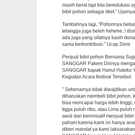
masih berat tapi kita beredukas
bibit pohon sebagai tiket.” Ujarny
Tambahnya lagi, “Pohonnya bebas 
tetangga juga beleh hehehe..! disi
ada juga yang sifatnya kasih don
sama berkontribusi.” Ucap Zemi
Penjual bibit pohon Bernama Su
SANGGAR Pakem Dirinya mengata
SANGGAR bapak Hairul Hatoko Y
Kegiatan Acara festival Tersebut.
” Sebenarnya tidak diwajibkan unt
diharuskan membeli bibit pohon, k
bisa mencapai harga lebih tinggi,
tigga puluh ribu, atau Lima puluh
awal dan berinisiatif menjual bibi
paham karena kami ini hanya ana
diberi mandat ya kami laksanaka