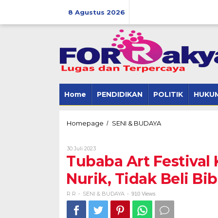
Skip
to
8 Agustus 2026
content
Home
PENDIDIKAN
POLITIK
HUKUM
Tubaba
Homepage
SENI & BUDAYA
/
Art
Festival
Oleh
30 Juli 2023
Ke-
R
Tubaba Art Festival
7
R
Ditaman
Nurik, Tidak Beli B
Kota
Uluan
Nurik,
R R
SENI & BUDAYA
-
-
910 Views
Tidak
Beli