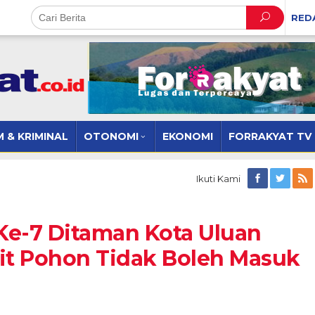
RED
 & KRIMINAL
OTONOMI
EKONOMI
FORRAKYAT TV
Ikuti Kami
 Ke-7 Ditaman Kota Uluan
ibit Pohon Tidak Boleh Masuk