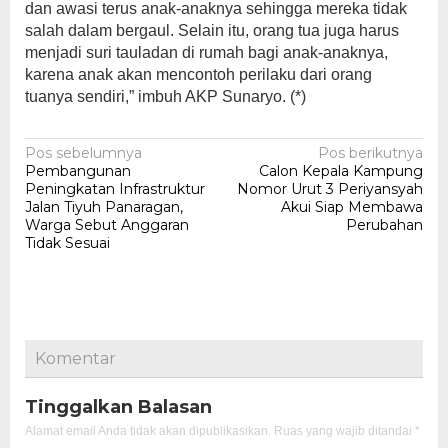
dan awasi terus anak-anaknya sehingga mereka tidak
salah dalam bergaul. Selain itu, orang tua juga harus
menjadi suri tauladan di rumah bagi anak-anaknya,
karena anak akan mencontoh perilaku dari orang
tuanya sendiri,” imbuh AKP Sunaryo. (*)
Navigasi
Pos sebelumnya
Pos berikutnya
Pembangunan
Calon Kepala Kampung
pos
Peningkatan Infrastruktur
Nomor Urut 3 Periyansyah
Jalan Tiyuh Panaragan,
Akui Siap Membawa
Warga Sebut Anggaran
Perubahan
Tidak Sesuai
Komentar
Tinggalkan Balasan
Alamat email Anda tidak akan dipublikasikan.
Ruas yang wajib ditandai
*