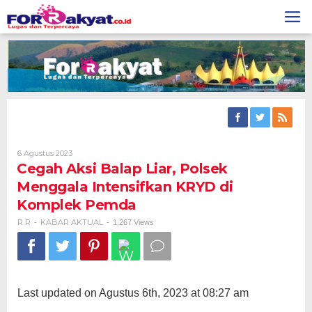
Skip
to
content
Oleh
6 Agustus 2023
R
Cegah Aksi Balap Liar, Polsek
R
Menggala Intensifkan KRYD di
Komplek Pemda
R R
KABAR AKTUAL
-
-
1.267 Views
Last updated on Agustus 6th, 2023 at 08:27 am