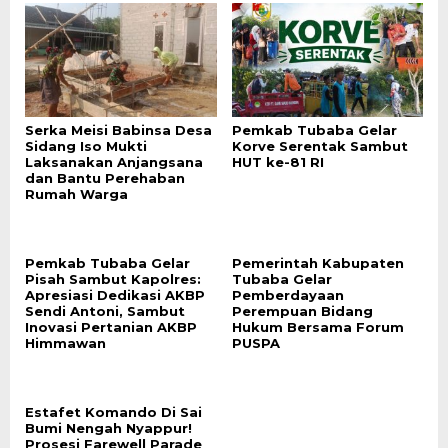
Serka Meisi Babinsa Desa
Pemkab Tubaba Gelar
Sidang Iso Mukti
Korve Serentak Sambut
Laksanakan Anjangsana
HUT ke-81 RI
dan Bantu Perehaban
Rumah Warga
Pemkab Tubaba Gelar
Pemerintah Kabupaten
Pisah Sambut Kapolres:
Tubaba Gelar
Apresiasi Dedikasi AKBP
Pemberdayaan
Sendi Antoni, Sambut
Perempuan Bidang
Inovasi Pertanian AKBP
Hukum Bersama Forum
Himmawan
PUSPA
Estafet Komando Di Sai
Bumi Nengah Nyappur!
Prosesi Farewell Parade