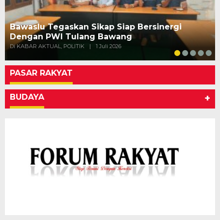
Bawaslu Tegaskan Sikap Siap Bersinergi
Dengan PWI Tulang Bawang
Di KABAR AKTUAL, POLITIK
|
1 Juli 2026
PASAR RAKYAT
BUDAYA
+