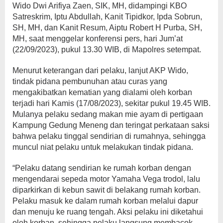
Wido Dwi Arifiya Zaen, SIK, MH, didampingi KBO
Satreskrim, Iptu Abdullah, Kanit Tipidkor, Ipda Sobrun,
SH, MH, dan Kanit Resum, Aiptu Robert H Purba, SH,
MH, saat menggelar konferensi pers, hari Jum’at
(22/09/2023), pukul 13.30 WIB, di Mapolres setempat.
Menurut keterangan dari pelaku, lanjut AKP Wido,
tindak pidana pembunuhan atau curas yang
mengakibatkan kematian yang dialami oleh korban
terjadi hari Kamis (17/08/2023), sekitar pukul 19.45 WIB.
Mulanya pelaku sedang makan mie ayam di pertigaan
Kampung Gedung Meneng dan teringat perkataan saksi
bahwa pelaku tinggal sendirian di rumahnya, sehingga
muncul niat pelaku untuk melakukan tindak pidana.
“Pelaku datang sendirian ke rumah korban dengan
mengendarai sepeda motor Yamaha Vega trodol, lalu
diparkirkan di kebun sawit di belakang rumah korban.
Pelaku masuk ke dalam rumah korban melalui dapur
dan menuju ke ruang tengah. Aksi pelaku ini diketahui
oleh korban, sehingga pelaku langsung membacok