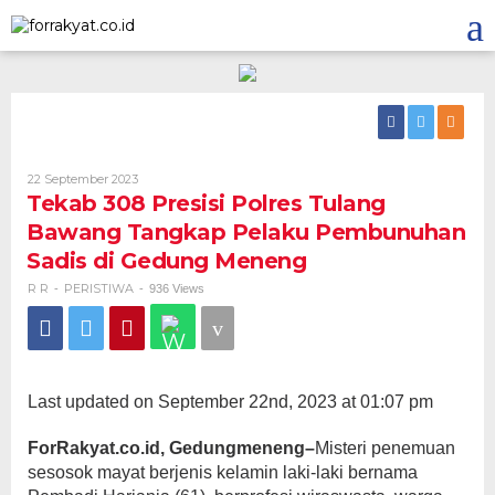
Skip
to
content
Oleh
22 September 2023
R
Tekab 308 Presisi Polres Tulang
R
Bawang Tangkap Pelaku Pembunuhan
Sadis di Gedung Meneng
R R
PERISTIWA
-
-
936 Views
Last updated on September 22nd, 2023 at 01:07 pm
ForRakyat.co.id, Gedungmeneng–
Misteri penemuan
sesosok mayat berjenis kelamin laki-laki bernama