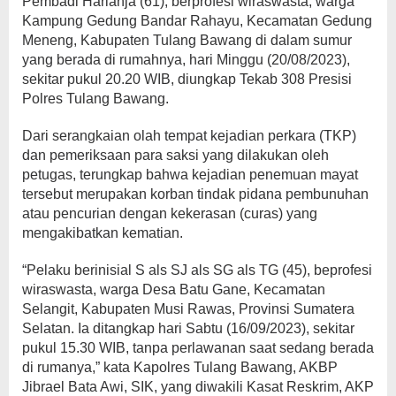
Pembadi Harianja (61), berprofesi wiraswasta, warga
Kampung Gedung Bandar Rahayu, Kecamatan Gedung
Meneng, Kabupaten Tulang Bawang di dalam sumur
yang berada di rumahnya, hari Minggu (20/08/2023),
sekitar pukul 20.20 WIB, diungkap Tekab 308 Presisi
Polres Tulang Bawang.
Dari serangkaian olah tempat kejadian perkara (TKP)
dan pemeriksaan para saksi yang dilakukan oleh
petugas, terungkap bahwa kejadian penemuan mayat
tersebut merupakan korban tindak pidana pembunuhan
atau pencurian dengan kekerasan (curas) yang
mengakibatkan kematian.
“Pelaku berinisial S als SJ als SG als TG (45), beprofesi
wiraswasta, warga Desa Batu Gane, Kecamatan
Selangit, Kabupaten Musi Rawas, Provinsi Sumatera
Selatan. Ia ditangkap hari Sabtu (16/09/2023), sekitar
pukul 15.30 WIB, tanpa perlawanan saat sedang berada
di rumanya,” kata Kapolres Tulang Bawang, AKBP
Jibrael Bata Awi, SIK, yang diwakili Kasat Reskrim, AKP