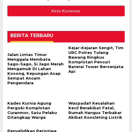
BERITA TERBARU
Kejar-Kejaran Sengit, Tim
URC Polres Tulang
Jalan Lintas Timur
Bawang Ringkus
Menggala Membata
Komplotan Pencuri
Sago-Sago, Si Jago Merah
Baterai Tower Bersenjata
Mengamuk Di Lahan
Api
Kosong, Kepungan Asap
Sempat Ancam
Pengendara
Kades Kurnia Agung
Waspada!! Kesalahan
Pergoki Komplotan
Kecil Berakibat Fatal,
Curanmor, Satu Pelaku
Rumah Hangus Terbakar
Ditangkap Warga
Akibat Konsleting Listrik
Penyelidikan Peristiwa