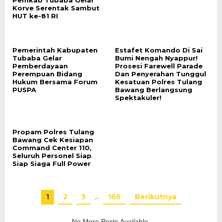
Pemkab Tubaba Gelar
Korve Serentak Sambut
HUT ke-81 RI
Pemerintah Kabupaten
Estafet Komando Di Sai
Tubaba Gelar
Bumi Nengah Nyappur!
Pemberdayaan
Prosesi Farewell Parade
Perempuan Bidang
Dan Penyerahan Tunggul
Hukum Bersama Forum
Kesatuan Polres Tulang
PUSPA
Bawang Berlangsung
Spektakuler!
Propam Polres Tulang
Bawang Cek Kesiapan
Command Center 110,
Seluruh Personel Siap
Siap Siaga Full Power
1
2
3
…
166
Berikutnya
No More Posts Available.