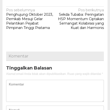
Navigasi
Pos sebelumnya
Pos berikutnya
Penghujung Oktober 2023,
Sekda Tubaba: Peringatan
pos
Pemkab Mesuji Gelar
HSP Momentum Ciptakan
Pelantikan Pejabat
Semangat Kolabirasi yang
Pimpinan Tinggi Pratama
Kuat dan Harmonis
Komentar
Tinggalkan Balasan
Alamat email Anda tidak akan dipublikasikan.
Ruas yang wajib ditandai
*