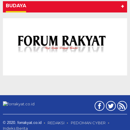
BUDAYA
+
© 2020. forrakyat.co.id
REDAKSI
PEDOMAN CYBER
Indeks Berita