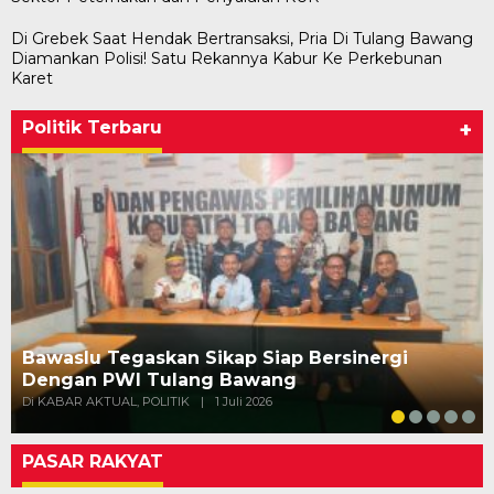
Di Grebek Saat Hendak Bertransaksi, Pria Di Tulang Bawang
Diamankan Polisi! Satu Rekannya Kabur Ke Perkebunan
Karet
Politik Terbaru
+
Bawaslu Tegaskan Sikap Siap Bersinergi
Dengan PWI Tulang Bawang
Di KABAR AKTUAL, POLITIK
|
1 Juli 2026
PASAR RAKYAT