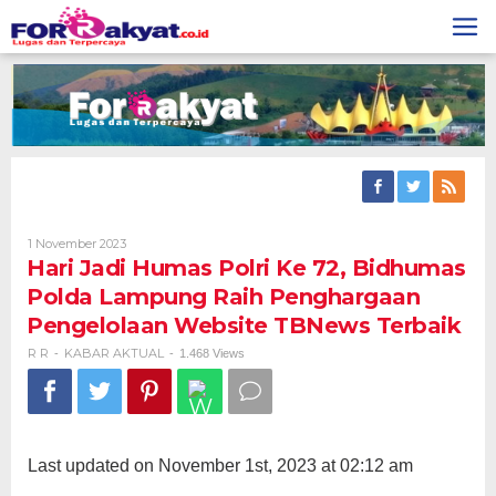
Skip
to
content
Oleh
1 November 2023
R
Hari Jadi Humas Polri Ke 72, Bidhumas
R
Polda Lampung Raih Penghargaan
Pengelolaan Website TBNews Terbaik
R R
KABAR AKTUAL
-
-
1.468 Views
Last updated on November 1st, 2023 at 02:12 am