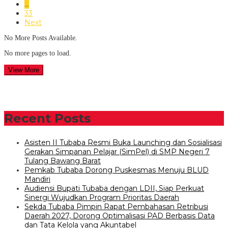
…
33
Next
No More Posts Available.
No more pages to load.
View More
Recent Posts
Asisten II Tubaba Resmi Buka Launching dan Sosialisasi
Gerakan Simpanan Pelajar (SimPel) di SMP Negeri 7
Tulang Bawang Barat
Pemkab Tubaba Dorong Puskesmas Menuju BLUD
Mandiri
Audiensi Bupati Tubaba dengan LDII, Siap Perkuat
Sinergi Wujudkan Program Prioritas Daerah
Sekda Tubaba Pimpin Rapat Pembahasan Retribusi
Daerah 2027, Dorong Optimalisasi PAD Berbasis Data
dan Tata Kelola yang Akuntabel