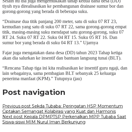
Selain itu dia juga mengemukakan tahap kedua dana desa (DD)
tiyuh nya direalisasikan ke pembangunan drainase sumur bor dan
gorong-gorong yang berada di beberapa suku.
“Drainase dua titik panjang 200 meter, satu di suku 07 RT 23,
kemudian yang satu di suku 07 RT 22, sama gorong-gorong empat
titik, masing-masing suku mendapat satu gorong-gorong, suku 07
RT 24. Suku 07 RT 22. Suku 04 RT 15. Suku 05 RT 16. Dan
sumur bor yang berada di suku 04 RT 13.” Ujarnya
Fajar juga mengatakan dana desa (DD) tahun 2023 Tahap ketiga
akan dia salurkan ke insentif dan bantuan langsung tunai (BLT).
“Rencana Tahap tiga ini kita realisasikan ke insentif guru ngaji, dan
lain sebagainya, sama pembagian BLT sebanyak 25 keluarga
penerima manfaat (KPM).” Tutupnya (jau)
Post navigation
Previous post
Sekda Tubaba: Peringatan HSP Momentum
Ciptakan Semangat Kolabirasi yang Kuat dan Harmonis
Next post
Kepala DPMPTSP Perkenalkan MPP Tubaba Saat
Siswa-siswi MIM Nurul Iman Berkunjung