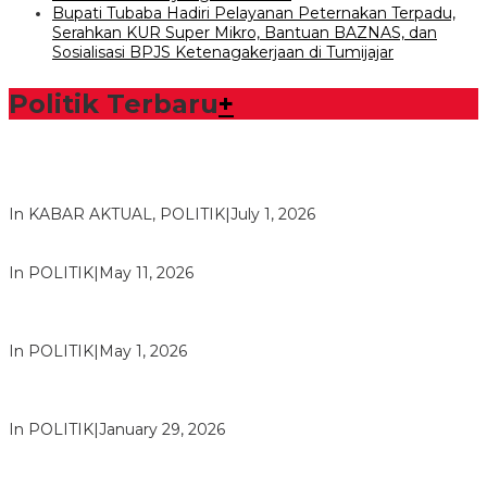
Bupati Tubaba Hadiri Pelayanan Peternakan Terpadu,
Serahkan KUR Super Mikro, Bantuan BAZNAS, dan
Sosialisasi BPJS Ketenagakerjaan di Tumijajar
Politik Terbaru
+
Bawaslu Tegaskan Sikap Siap Bersinergi Dengan PWI Tulang
Bawang
In KABAR AKTUAL, POLITIK
|
July 1, 2026
Usai Musda, DPD Golkar Tulang Bawang Gelar Rapat Perdana
In POLITIK
|
May 11, 2026
M. Aris Pratama Hanan Resmi ‘Nakhodai’ DPD II Partai Golkar
Tulangb…
In POLITIK
|
May 1, 2026
Herman HN Lantik Budi Yohanda sebagai Ketua DPD Partai
NasDem Mesuji Periode 202…
In POLITIK
|
January 29, 2026
Bupati Tubaba Hadiri Pelantikan Pengurus DPD dan DPC