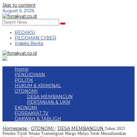
Skip to content
August 6, 2026
REDAKSI
PEDOMAN CYBER
Indeks Berita
Home
PENDIDIKAN
POLITIK
HUKUM & KRIMINAL
OTONOMI
DESA MEMBANGUN
PERTANIAN & UKM
EKONOMI
FORRAKYAT TV
DAKWAH & TABLIGH
Homepage
OTONOMI
DESA MEMBANGUN
/
/
Tahun 2023
Pemdes Tiyuh Wisata Transmigrasi Margo Mulyo Telah Merealisasikan