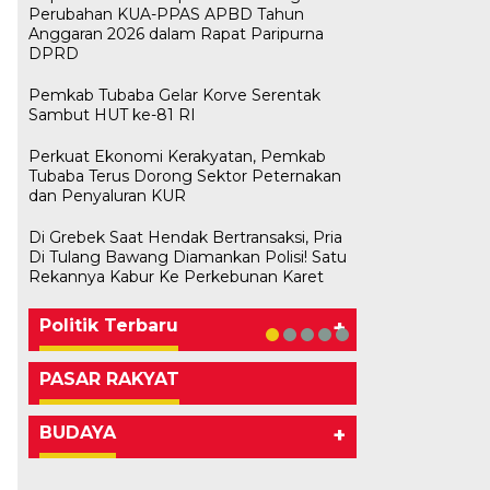
Perubahan KUA-PPAS APBD Tahun
Anggaran 2026 dalam Rapat Paripurna
DPRD
Pemkab Tubaba Gelar Korve Serentak
Sambut HUT ke-81 RI
Perkuat Ekonomi Kerakyatan, Pemkab
Tubaba Terus Dorong Sektor Peternakan
dan Penyaluran KUR
Di Grebek Saat Hendak Bertransaksi, Pria
Bawaslu Tegaskan Sikap Siap
M. Aris Pratama Hanan Resmi
Herman HN Lantik Budi Yohanda
Bupati Tubaba Hadiri Pelantikan
Di Tulang Bawang Diamankan Polisi! Satu
Bersinergi Dengan PWI Tulang
Usai Musda, DPD Golkar Tulang
‘Nakhodai’ DPD II Partai Golkar
sebagai Ketua DPD Partai
Pengurus DPD dan DPC Partai
Rekannya Kabur Ke Perkebunan Karet
Bawang
Bawang Gelar Rapat Perdana
Tulangb…
NasDem Mesuji Periode 202…
NasDem Kabupaten Tul…
Di KABAR AKTUAL, POLITIK
Di POLITIK
Di POLITIK
Di POLITIK
Di POLITIK
|
|
|
|
11 Mei 2026
1 Mei 2026
29 Januari 2026
28 Januari 2026
|
1 Juli 2026
Politik Terbaru
+
PASAR RAKYAT
BUDAYA
+