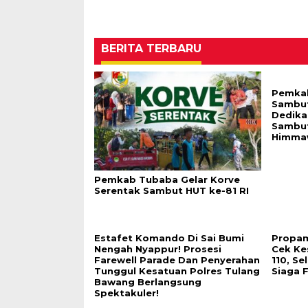
BERITA TERBARU
Pemkab
Sambut
Dedika
Sambut
Himma
Pemkab Tubaba Gelar Korve
Serentak Sambut HUT ke-81 RI
Estafet Komando Di Sai Bumi
Propam
Nengah Nyappur! Prosesi
Cek Ke
Farewell Parade Dan Penyerahan
110, Se
Tunggul Kesatuan Polres Tulang
Siaga 
Bawang Berlangsung
Spektakuler!