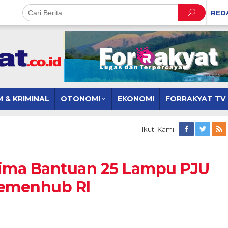
RED
 & KRIMINAL
OTONOMI
EKONOMI
FORRAKYAT TV
Ikuti Kami
ima Bantuan 25 Lampu PJU
Kemenhub RI