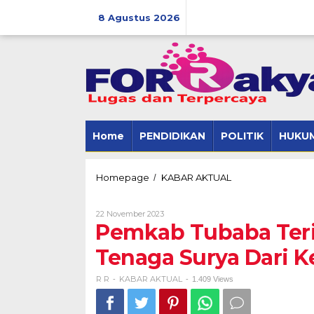
Skip
to
8 Agustus 2026
content
Home
PENDIDIKAN
POLITIK
HUKUM
Pemkab
Homepage
KABAR AKTUAL
/
Tubaba
Terima
Oleh
22 November 2023
Bantuan
R
Pemkab Tubaba Ter
25
R
Lampu
Tenaga Surya Dari 
PJU
Tenaga
Surya
R R
KABAR AKTUAL
-
-
1.409 Views
Dari
Kemenhub