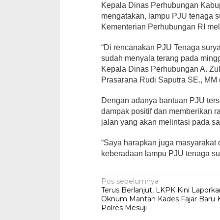
Kepala Dinas Perhubungan Kabupat
mengatakan, lampu PJU tenaga su
Kementerian Perhubungan RI mel
“Di rencanakan PJU Tenaga sury
sudah menyala terang pada minggu
Kepala Dinas Perhubungan A. Zulk
Prasarana Rudi Saputra SE., MM
Dengan adanya bantuan PJU terse
dampak positif dan memberikan r
jalan yang akan melintasi pada sa
“Saya harapkan juga masyarakat 
keberadaan lampu PJU tenaga sury
Navigasi
Pos sebelumnya
Terus Berlanjut, LKPK Kini Lapork
pos
Oknum Mantan Kades Fajar Baru 
Polres Mesuji