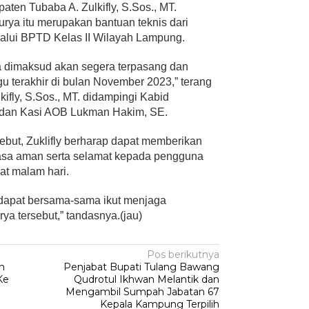
en Tubaba A. Zulkifly, S.Sos., MT.
rya itu merupakan bantuan teknis dari
alui BPTD Kelas II Wilayah Lampung.
a dimaksud akan segera terpasang dan
 terakhir di bulan November 2023,” terang
ifly, S.Sos., MT. didampingi Kabid
 dan Kasi AOB Lukman Hakim, SE.
but, Zuklifly berharap dapat memberikan
asa aman serta selamat kepada pengguna
at malam hari.
dapat bersama-sama ikut menjaga
a tersebut,” tandasnya.(jau)
Pos berikutnya
an
Penjabat Bupati Tulang Bawang
Ke
Qudrotul Ikhwan Melantik dan
Mengambil Sumpah Jabatan 67
Kepala Kampung Terpilih