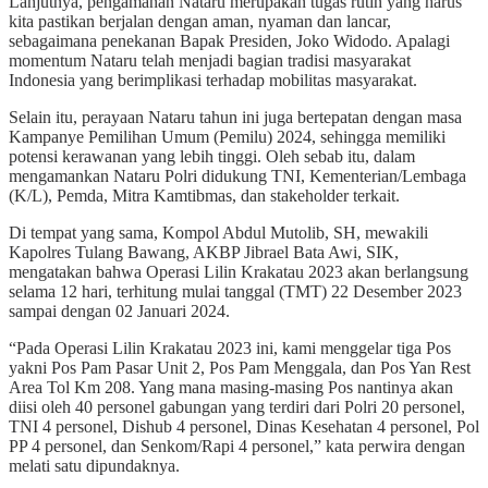
Lanjutnya, pengamanan Nataru merupakan tugas rutin yang harus
kita pastikan berjalan dengan aman, nyaman dan lancar,
sebagaimana penekanan Bapak Presiden, Joko Widodo. Apalagi
momentum Nataru telah menjadi bagian tradisi masyarakat
Indonesia yang berimplikasi terhadap mobilitas masyarakat.
Selain itu, perayaan Nataru tahun ini juga bertepatan dengan masa
Kampanye Pemilihan Umum (Pemilu) 2024, sehingga memiliki
potensi kerawanan yang lebih tinggi. Oleh sebab itu, dalam
mengamankan Nataru Polri didukung TNI, Kementerian/Lembaga
(K/L), Pemda, Mitra Kamtibmas, dan stakeholder terkait.
Di tempat yang sama, Kompol Abdul Mutolib, SH, mewakili
Kapolres Tulang Bawang, AKBP Jibrael Bata Awi, SIK,
mengatakan bahwa Operasi Lilin Krakatau 2023 akan berlangsung
selama 12 hari, terhitung mulai tanggal (TMT) 22 Desember 2023
sampai dengan 02 Januari 2024.
“Pada Operasi Lilin Krakatau 2023 ini, kami menggelar tiga Pos
yakni Pos Pam Pasar Unit 2, Pos Pam Menggala, dan Pos Yan Rest
Area Tol Km 208. Yang mana masing-masing Pos nantinya akan
diisi oleh 40 personel gabungan yang terdiri dari Polri 20 personel,
TNI 4 personel, Dishub 4 personel, Dinas Kesehatan 4 personel, Pol
PP 4 personel, dan Senkom/Rapi 4 personel,” kata perwira dengan
melati satu dipundaknya.