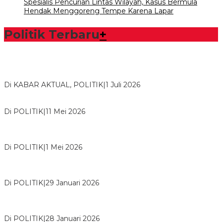
Spesialis Pencurian Lintas Wilayah, Kasus Bermula
Hendak Menggoreng Tempe Karena Lapar
Politik Terbaru
+
Bawaslu Tegaskan Sikap Siap Bersinergi Dengan PWI Tulang
Bawang
Di KABAR AKTUAL, POLITIK
|
1 Juli 2026
Usai Musda, DPD Golkar Tulang Bawang Gelar Rapat Perdana
Di POLITIK
|
11 Mei 2026
M. Aris Pratama Hanan Resmi ‘Nakhodai’ DPD II Partai Golkar
Tulangb…
Di POLITIK
|
1 Mei 2026
Herman HN Lantik Budi Yohanda sebagai Ketua DPD Partai
NasDem Mesuji Periode 202…
Di POLITIK
|
29 Januari 2026
Bupati Tubaba Hadiri Pelantikan Pengurus DPD dan DPC
Partai NasDem Kabupaten Tul…
Di POLITIK
|
28 Januari 2026