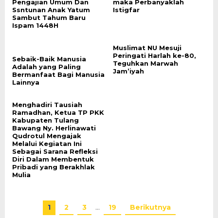
Pengajian Umum Dan
maka Perbanyaklah
Ssntunan Anak Yatum
Istigfar
Sambut Tahum Baru
Ispam 1448H
Muslimat NU Mesuji
Peringati Harlah ke-80,
Sebaik-Baik Manusia
Teguhkan Marwah
Adalah yang Paling
Jam’iyah
Bermanfaat Bagi Manusia
Lainnya
Menghadiri Tausiah
Ramadhan, Ketua TP PKK
Kabupaten Tulang
Bawang Ny. Herlinawati
Qudrotul Mengajak
Melalui Kegiatan Ini
Sebagai Sarana Refleksi
Diri Dalam Membentuk
Pribadi yang Berakhlak
Mulia
1
2
3
…
19
Berikutnya