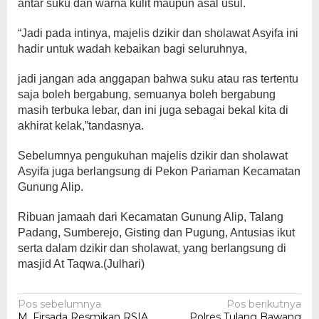
antar suku dan warna kulit maupun asal usul.
“Jadi pada intinya, majelis dzikir dan sholawat Asyifa ini
hadir untuk wadah kebaikan bagi seluruhnya,
jadi jangan ada anggapan bahwa suku atau ras tertentu
saja boleh bergabung, semuanya boleh bergabung
masih terbuka lebar, dan ini juga sebagai bekal kita di
akhirat kelak,”tandasnya.
Sebelumnya pengukuhan majelis dzikir dan sholawat
Asyifa juga berlangsung di Pekon Pariaman Kecamatan
Gunung Alip.
Ribuan jamaah dari Kecamatan Gunung Alip, Talang
Padang, Sumberejo, Gisting dan Pugung, Antusias ikut
serta dalam dzikir dan sholawat, yang berlangsung di
masjid At Taqwa.(Julhari)
Navigasi
Pos sebelumnya
Pos berikutnya
M. Firsada Resmikan RSIA
Polres Tulang Bawang