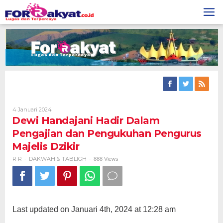
Skip
to
content
Oleh
4 Januari 2024
R
Dewi Handajani Hadir Dalam
R
Pengajian dan Pengukuhan Pengurus
Majelis Dzikir
R R
DAKWAH & TABLIGH
-
-
888 Views
Last updated on Januari 4th, 2024 at 12:28 am