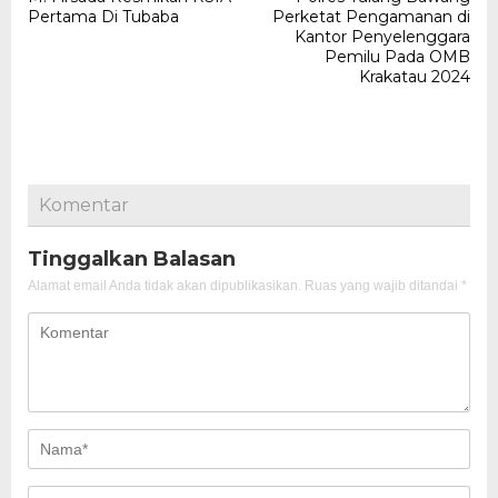
pos
Pertama Di Tubaba
Perketat Pengamanan di
Kantor Penyelenggara
Pemilu Pada OMB
Krakatau 2024
Komentar
Tinggalkan Balasan
Alamat email Anda tidak akan dipublikasikan.
Ruas yang wajib ditandai
*