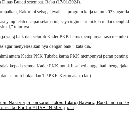
Dinas Bupati setempat. Rabu (17/01/2024).
ikan, Rakor ini sebagai evaluasi program kerja tahun 2023 agar dala
si yang telah dicapai selama ini, saya ingin hari ini kita mulai meng
imal,” tuturnya.
erja yang baik dan seluruh Kader PKK harus mempunyai rasa memiliki 
as agar menyelesaikan nya dengan baik,” kata dia.
aturahmi antara Kader PKK Tubaba karna PKK mempunyai peran penting
mengajak kepada semua Kader PKK untuk bisa berbangga hati mengerjakan
 dan seluruh Pokja dan TP PKK Kecamatan. (Jau)
aran Nasional, 4 Personel Polres Tulang Bawang Barat Terima 
rdana ke Kantor ATR/BPN Menggala