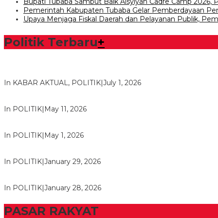
Bupati Tubaba Sambut Baik Aisyiyah Cadre Camp 2026
Pemerintah Kabupaten Tubaba Gelar Pemberdayaan 
Upaya Menjaga Fiskal Daerah dan Pelayanan Publik, Pem
Politik Terbaru
+
Bawaslu Tegaskan Sikap Siap Bersinergi Dengan PWI Tulang
In KABAR AKTUAL, POLITIK
|
July 1, 2026
Usai Musda, DPD Golkar Tulang Bawang Gelar Rapat Perdana
In POLITIK
|
May 11, 2026
M. Aris Pratama Hanan Resmi ‘Nakhodai’ DPD II Partai Golkar
In POLITIK
|
May 1, 2026
Herman HN Lantik Budi Yohanda sebagai Ketua DPD Partai N
In POLITIK
|
January 29, 2026
Bupati Tubaba Hadiri Pelantikan Pengurus DPD dan DPC Par
In POLITIK
|
January 28, 2026
PASAR RAKYAT