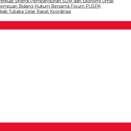
, Perkuat Sinergi Pembangunan SDM dan Ekonomi Umat
Perempuan Bidang Hukum Bersama Forum PUSPA
kab Tubaba Gelar Rapat Koordinasi
 Bawang
 Tulangb…
asDem Mesuji Periode 202…
tai NasDem Kabupaten Tul…