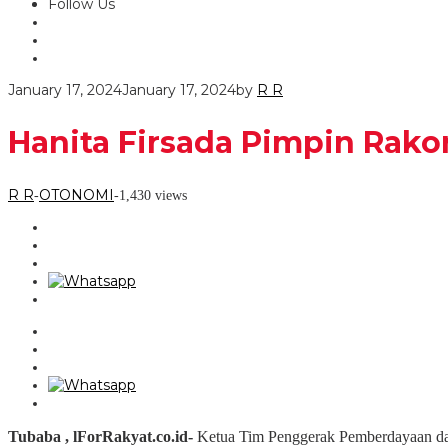
Follow Us
January 17, 2024
January 17, 2024
by
R R
Hanita Firsada Pimpin Rako
R R
OTONOMI
-
-
1,430 views
Tubaba , lForRakyat.co.id-
Ketua Tim Penggerak Pemberdayaan dan