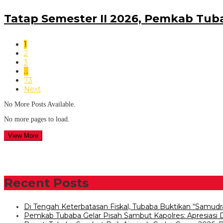
Tatap Semester II 2026, Pemkab Tu
1
2
3
…
73
Next
No More Posts Available.
No more pages to load.
View More
Recent Posts
Di Tengah Keterbatasan Fiskal, Tubaba Buktikan “Samudr
Pemkab Tubaba Gelar Pisah Sambut Kapolres: Apresiasi