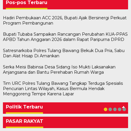
Pos-pos Terbaru
Hadiri Pembukaan ACC 2026, Bupati Ajak Bersinergi Perkuat
Program Pembangunan
Bupati Tubaba Sampaikan Rancangan Perubahan KUA-PPAS
APBD Tahun Anggaran 2026 dalam Rapat Paripurna DPRD
Satresnarkoba Polres Tulang Bawang Bekuk Dua Pria, Sabu
Dan Alat Hisap Di Amankan
Serka Meisi Babinsa Desa Sidang Iso Mukti Laksanakan
Anjangsana dan Bantu Perehaban Rumah Warga
Tim URC Polres Tulang Bawang Tangkap Terduga Spesialis
Pencurian Lintas Wilayah, Kasus Bermula Hendak
Bawaslu Tegaskan Sikap Siap Bersinergi
Usai Musda, DPD Golkar Tulang Bawang Gelar
M. Aris Pratama Hanan Resmi ‘Nakhodai’ DPD II
Herman HN Lantik Budi Yohanda sebagai
Bupati Tubaba Hadiri Pelantikan Pengurus DPD
Menggoreng Tempe Karena Lapar
Dengan PWI Tulang Bawang
Rapat Perdana
Partai Golkar Tulangb…
Ketua DPD Partai NasDem Mesuji Periode 202…
dan DPC Partai NasDem Kabupaten Tul…
Di KABAR AKTUAL, POLITIK
Di POLITIK
Di POLITIK
Di POLITIK
Di POLITIK
|
|
|
|
11 Mei 2026
1 Mei 2026
29 Januari 2026
28 Januari 2026
|
1 Juli 2026
Politik Terbaru
+
PASAR RAKYAT