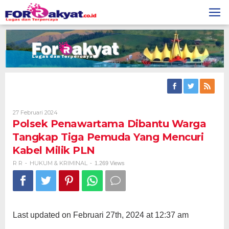
Skip
to
content
Oleh
27 Februari 2024
R
Polsek Penawartama Dibantu Warga
R
Tangkap Tiga Pemuda Yang Mencuri
Kabel Milik PLN
R R
HUKUM & KRIMINAL
-
-
1.269 Views
Last updated on Februari 27th, 2024 at 12:37 am