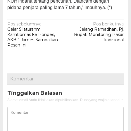
KUHPidana tentang pencurian. Diancam dengan
pidana penjara paling lama 7 tahun,” imbuhnya. (*)
Navigasi
Pos sebelumnya
Pos berikutnya
Gelar Silaturahmi
Jelang Ramadhan, Pj.
pos
Kamtibmas ke Ponpes,
Bupati Monitoring Pasar
AKBP James Sampaikan
Tradisional
Pesan Ini
Komentar
Tinggalkan Balasan
Alamat email Anda tidak akan dipublikasikan.
Ruas yang wajib ditandai
*